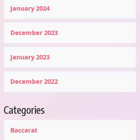
January 2024
December 2023
January 2023
December 2022
Categories
Baccarat