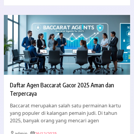
Daftar Agen Baccarat Gacor 2025 Aman dan
Terpercaya
Baccarat merupakan salah satu permainan kartu
yang populer di kalangan pemain judi. Di tahun
2025, banyak orang yang mencari agen
admin
26/12/2025