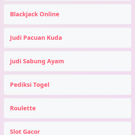
Blackjack Online
Judi Pacuan Kuda
judi Sabung Ayam
Pediksi Togel
Roulette
Slot Gacor