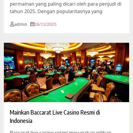
permainan yang paling dicari oleh para penjudi di
tahun 2025. Dengan popularitasnya yang
admin
26/12/2025
Mainkan Baccarat Live Casino Resmi di
Indonesia
Baccarat live casino resmi merupakan pilihan