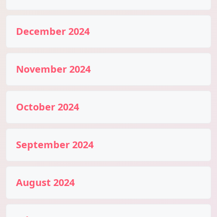
December 2024
November 2024
October 2024
September 2024
August 2024