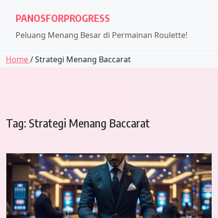
PANOSFORPROGRESS
Peluang Menang Besar di Permainan Roulette!
Home
/ Strategi Menang Baccarat
Tag:
Strategi Menang Baccarat