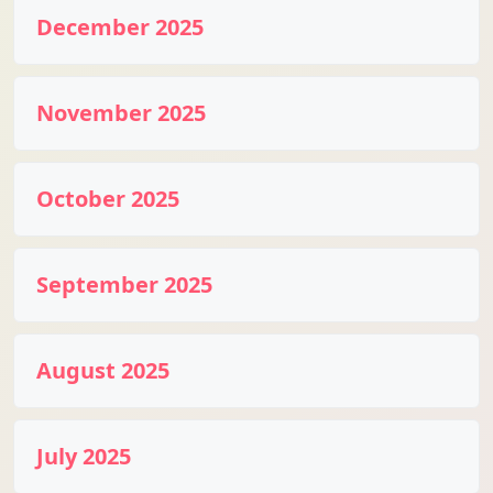
December 2025
November 2025
October 2025
September 2025
August 2025
July 2025