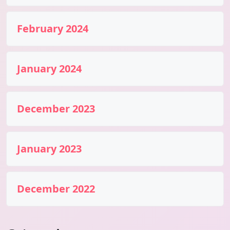
February 2024
January 2024
December 2023
January 2023
December 2022