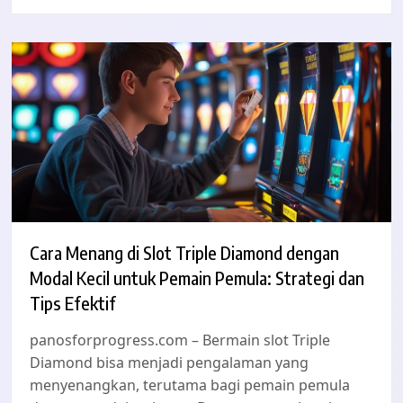
Cara Menang di Slot Triple Diamond dengan
Modal Kecil untuk Pemain Pemula: Strategi dan
Tips Efektif
panosforprogress.com – Bermain slot Triple
Diamond bisa menjadi pengalaman yang
menyenangkan, terutama bagi pemain pemula