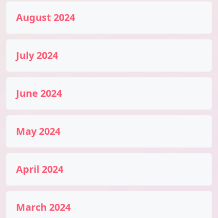
August 2024
July 2024
June 2024
May 2024
April 2024
March 2024