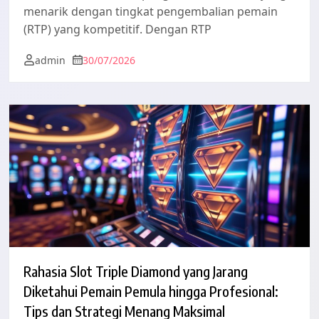
menarik dengan tingkat pengembalian pemain
(RTP) yang kompetitif. Dengan RTP
admin
30/07/2026
Rahasia Slot Triple Diamond yang Jarang
Diketahui Pemain Pemula hingga Profesional:
Tips dan Strategi Menang Maksimal