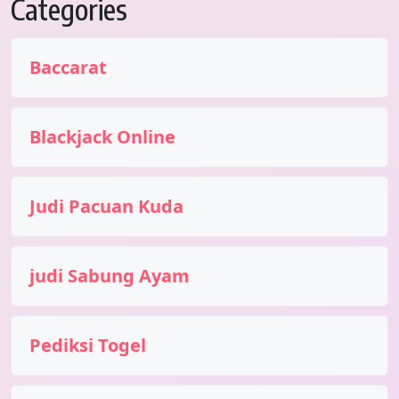
Categories
Baccarat
Blackjack Online
Judi Pacuan Kuda
judi Sabung Ayam
Pediksi Togel