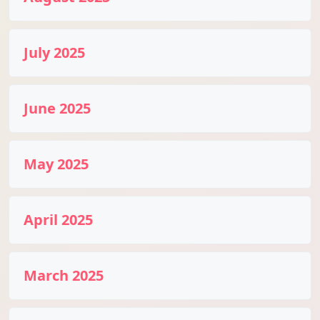
July 2025
June 2025
May 2025
April 2025
March 2025