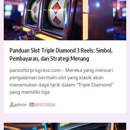
Panduan Slot Triple Diamond 3 Reels: Simbol,
Pembayaran, dan Strategi Menang
panosforprogress.com – Mereka yang mencari
pengalaman bermain slot yang klasik akan
menemukan daya tarik dalam “Triple Diamond”
yang memiliki tiga
admin
30/07/2026