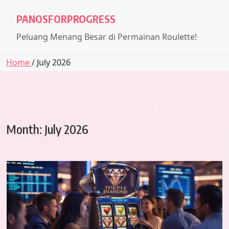
PANOSFORPROGRESS
Peluang Menang Besar di Permainan Roulette!
Home
/ July 2026
Month:
July 2026