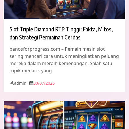
Slot Triple Diamond RTP Tinggi: Fakta, Mitos,
dan Strategi Permainan Cerdas
panosforprogress.com – Pemain mesin slot
sering mencari cara untuk meningkatkan peluang
mereka dalam meraih kemenangan. Salah satu
topik menarik yang
admin
30/07/2026