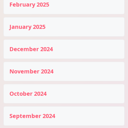
February 2025
January 2025
December 2024
November 2024
October 2024
September 2024