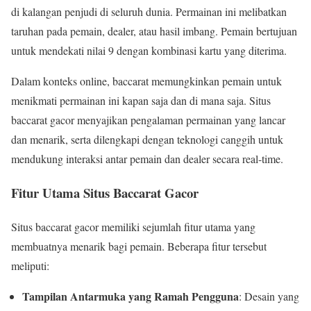
di kalangan penjudi di seluruh dunia. Permainan ini melibatkan
taruhan pada pemain, dealer, atau hasil imbang. Pemain bertujuan
untuk mendekati nilai 9 dengan kombinasi kartu yang diterima.
Dalam konteks online, baccarat memungkinkan pemain untuk
menikmati permainan ini kapan saja dan di mana saja. Situs
baccarat gacor menyajikan pengalaman permainan yang lancar
dan menarik, serta dilengkapi dengan teknologi canggih untuk
mendukung interaksi antar pemain dan dealer secara real-time.
Fitur Utama Situs Baccarat Gacor
Situs baccarat gacor memiliki sejumlah fitur utama yang
membuatnya menarik bagi pemain. Beberapa fitur tersebut
meliputi:
Tampilan Antarmuka yang Ramah Pengguna
: Desain yang