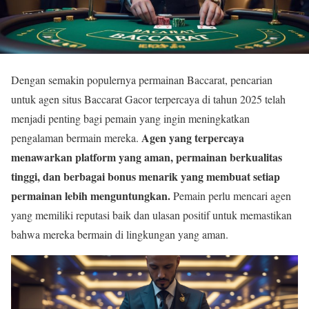
Dengan semakin populernya permainan Baccarat, pencarian
untuk agen situs Baccarat Gacor terpercaya di tahun 2025 telah
menjadi penting bagi pemain yang ingin meningkatkan
Agen yang terpercaya
pengalaman bermain mereka.
menawarkan platform yang aman, permainan berkualitas
tinggi, dan berbagai bonus menarik yang membuat setiap
permainan lebih menguntungkan.
Pemain perlu mencari agen
yang memiliki reputasi baik dan ulasan positif untuk memastikan
bahwa mereka bermain di lingkungan yang aman.