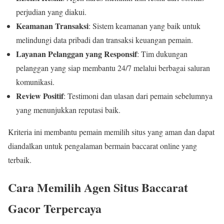
perjudian yang diakui.
Keamanan Transaksi
: Sistem keamanan yang baik untuk
melindungi data pribadi dan transaksi keuangan pemain.
Layanan Pelanggan yang Responsif
: Tim dukungan
pelanggan yang siap membantu 24/7 melalui berbagai saluran
komunikasi.
Review Positif
: Testimoni dan ulasan dari pemain sebelumnya
yang menunjukkan reputasi baik.
Kriteria ini membantu pemain memilih situs yang aman dan dapat
diandalkan untuk pengalaman bermain baccarat online yang
terbaik.
Cara Memilih Agen Situs Baccarat
Gacor Terpercaya