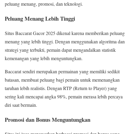
peluang menang, promosi, dan teknologi.
Peluang Menang Lebih Tinggi
Situs Baccarat Gacor 2025 dikenal karena memberikan peluang
menang yang lebih tinggi. Dengan menggunakan algoritma dan
strategi yang terbukti, pemain dapat mengandalkan statistik
kemenangan yang lebih menguntungkan.
Baccarat sendiri merupakan permainan yang memiliki sedikit
batasan, membuat peluang bagi pemain untuk memenangkan
taruhan lebih realistis. Dengan RTP (Return to Player) yang
sering kali mencapai angka 98%, pemain merasa lebih percaya
diri saat bermain.
Promosi dan Bonus Menguntungkan
Situs ini juga menawarkan berbagai promosi dan bonus yang