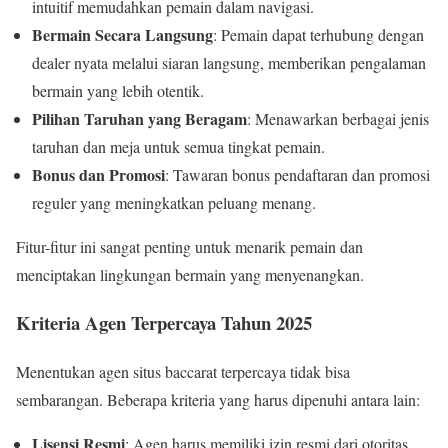
intuitif memudahkan pemain dalam navigasi.
Bermain Secara Langsung
: Pemain dapat terhubung dengan
dealer nyata melalui siaran langsung, memberikan pengalaman
bermain yang lebih otentik.
Pilihan Taruhan yang Beragam
: Menawarkan berbagai jenis
taruhan dan meja untuk semua tingkat pemain.
Bonus dan Promosi
: Tawaran bonus pendaftaran dan promosi
reguler yang meningkatkan peluang menang.
Fitur-fitur ini sangat penting untuk menarik pemain dan
menciptakan lingkungan bermain yang menyenangkan.
Kriteria Agen Terpercaya Tahun 2025
Menentukan agen situs baccarat terpercaya tidak bisa
sembarangan. Beberapa kriteria yang harus dipenuhi antara lain:
Lisensi Resmi
: Agen harus memiliki izin resmi dari otoritas