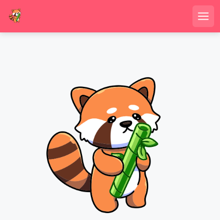
Men
Skip
to
content