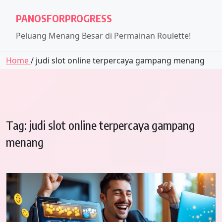
PANOSFORPROGRESS
Peluang Menang Besar di Permainan Roulette!
Home
/ judi slot online terpercaya gampang menang
Tag:
judi slot online terpercaya gampang
menang