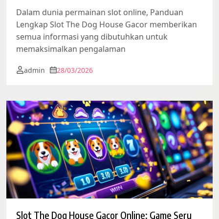
Dalam dunia permainan slot online, Panduan
Lengkap Slot The Dog House Gacor memberikan
semua informasi yang dibutuhkan untuk
memaksimalkan pengalaman
admin
28/03/2026
Slot The Dog House Gacor Online: Game Seru