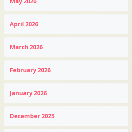
May 2026
April 2026
March 2026
February 2026
January 2026
December 2025