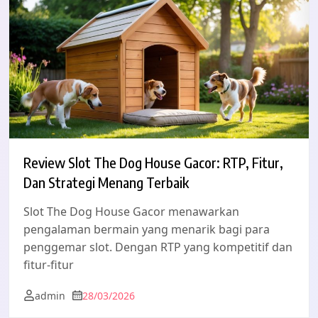
Review Slot The Dog House Gacor: RTP, Fitur,
Dan Strategi Menang Terbaik
Slot The Dog House Gacor menawarkan
pengalaman bermain yang menarik bagi para
penggemar slot. Dengan RTP yang kompetitif dan
fitur-fitur
admin
28/03/2026