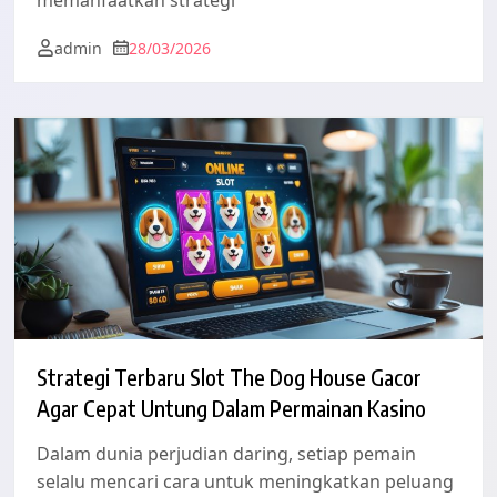
admin
28/03/2026
Strategi Terbaru Slot The Dog House Gacor
Agar Cepat Untung Dalam Permainan Kasino
Dalam dunia perjudian daring, setiap pemain
selalu mencari cara untuk meningkatkan peluang