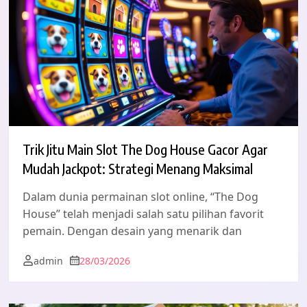
Trik Jitu Main Slot The Dog House Gacor Agar
Mudah Jackpot: Strategi Menang Maksimal
Dalam dunia permainan slot online, “The Dog
House” telah menjadi salah satu pilihan favorit
pemain. Dengan desain yang menarik dan
admin
28/03/2026