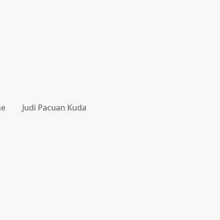
ne
Judi Pacuan Kuda