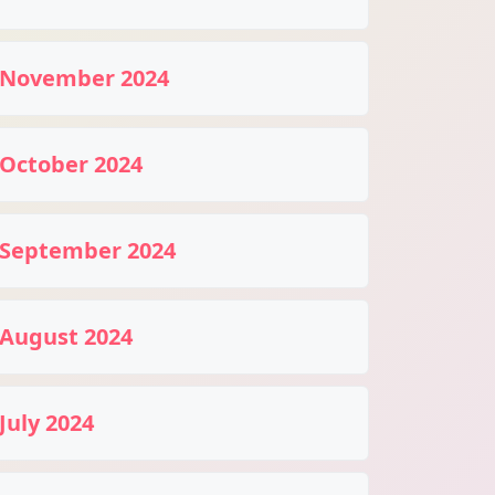
November 2024
October 2024
September 2024
August 2024
July 2024