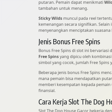
putaran. Pemain dapat menikmati
Wil
tambahan untuk menang.
Sticky Wilds
muncul pada reel tertent
kemenangan secara signifikan. Selain 
menyenangkan menciptakan suasana 
Jenis Bonus Free Spins
Bonus Free Spins di slot ini bervaria
Free Spins
yang dipicu oleh kombinasi
simbol yang cocok, jumlah Free Spins y
Beberapa jenis bonus Free Spins men
mana pemain bisa mendapatkan putaran
memberi kesempatan kepada pemain u
finansial.
Cara Kerja Slot The Dog H
Slot The Dog House Gacor bekerja den