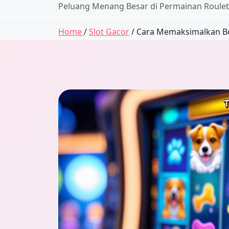
Peluang Menang Besar di Permainan Roulet
Home
/
Slot Gacor
/ Cara Memaksimalkan Bo