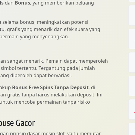
ds
dan
Bonus
, yang memberikan peluang
u selama bonus, meningkatkan potensi
itu, grafis yang menarik dan efek suara yang
bermain yang menyenangkan.
si dan sangat menarik. Pemain dapat memperoleh
 simbol tertentu. Tergantung pada jumlah
ang diperoleh dapat bervariasi.
cakup
Bonus Free Spins Tanpa Deposit
, di
 gratis tanpa harus melakukan deposit. Ini
ntuk mencoba permainan tanpa risiko
ouse Gacor
gan prinsip dasar mesin slot, yaitu memutar