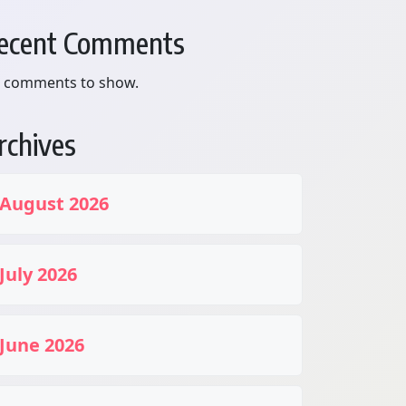
ecent Comments
 comments to show.
rchives
August 2026
July 2026
June 2026