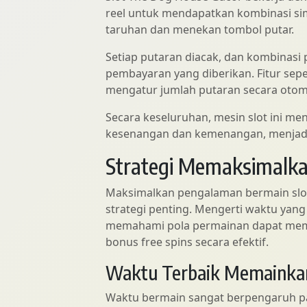
reel untuk mendapatkan kombinasi s
taruhan dan menekan tombol putar.
Setiap putaran diacak, dan kombinasi
pembayaran yang diberikan. Fitur sepe
mengatur jumlah putaran secara otom
Secara keseluruhan, mesin slot ini m
kesenangan dan kemenangan, menjadik
Strategi Memaksimalka
Maksimalkan pengalaman bermain slo
strategi penting. Mengerti waktu yang
memahami pola permainan dapat me
bonus free spins secara efektif.
Waktu Terbaik Memainkan
Waktu bermain sangat berpengaruh pad