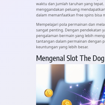
waktu dan jumlah taruhan yang tepat.
menggandakan peluang mendapatkan ha
dalam memanfaatkan free spins bisa 
Mempelajari pola permainan dan mela
sangat penting. Dengan pendekatan y
pengalaman bermain yang lebih men
tantangan dalam permainan dengan 
keuntungan yang lebih besar.
Mengenal Slot The Dog