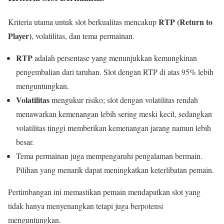
RTP (Return to
Kriteria utama untuk slot berkualitas mencakup
Player)
, volatilitas, dan tema permainan.
RTP
adalah persentase yang menunjukkan kemungkinan
pengembalian dari taruhan. Slot dengan RTP di atas 95% lebih
menguntungkan.
Volatilitas
mengukur risiko; slot dengan volatilitas rendah
menawarkan kemenangan lebih sering meski kecil, sedangkan
volatilitas tinggi memberikan kemenangan jarang namun lebih
besar.
Tema permainan juga mempengaruhi pengalaman bermain.
Pilihan yang menarik dapat meningkatkan keterlibatan pemain.
Pertimbangan ini memastikan pemain mendapatkan slot yang
tidak hanya menyenangkan tetapi juga berpotensi
menguntungkan.