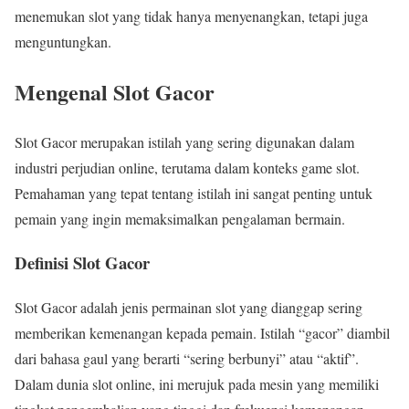
menemukan slot yang tidak hanya menyenangkan, tetapi juga
menguntungkan.
Mengenal Slot Gacor
Slot Gacor merupakan istilah yang sering digunakan dalam
industri perjudian online, terutama dalam konteks game slot.
Pemahaman yang tepat tentang istilah ini sangat penting untuk
pemain yang ingin memaksimalkan pengalaman bermain.
Definisi Slot Gacor
Slot Gacor adalah jenis permainan slot yang dianggap sering
memberikan kemenangan kepada pemain. Istilah “gacor” diambil
dari bahasa gaul yang berarti “sering berbunyi” atau “aktif”.
Dalam dunia slot online, ini merujuk pada mesin yang memiliki