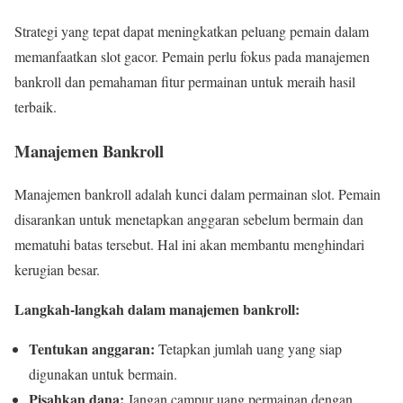
Strategi yang tepat dapat meningkatkan peluang pemain dalam
memanfaatkan slot gacor. Pemain perlu fokus pada manajemen
bankroll dan pemahaman fitur permainan untuk meraih hasil
terbaik.
Manajemen Bankroll
Manajemen bankroll adalah kunci dalam permainan slot. Pemain
disarankan untuk menetapkan anggaran sebelum bermain dan
mematuhi batas tersebut. Hal ini akan membantu menghindari
kerugian besar.
Langkah-langkah dalam manajemen bankroll:
Tentukan anggaran:
Tetapkan jumlah uang yang siap
digunakan untuk bermain.
Pisahkan dana:
Jangan campur uang permainan dengan