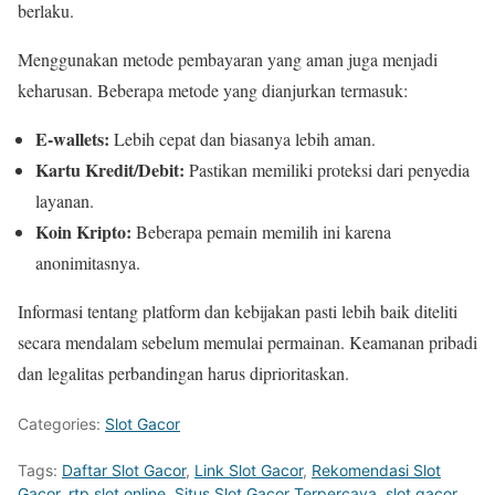
berlaku.
Menggunakan metode pembayaran yang aman juga menjadi
keharusan. Beberapa metode yang dianjurkan termasuk:
E-wallets:
Lebih cepat dan biasanya lebih aman.
Kartu Kredit/Debit:
Pastikan memiliki proteksi dari penyedia
layanan.
Koin Kripto:
Beberapa pemain memilih ini karena
anonimitasnya.
Informasi tentang platform dan kebijakan pasti lebih baik diteliti
secara mendalam sebelum memulai permainan. Keamanan pribadi
dan legalitas perbandingan harus diprioritaskan.
Categories:
Slot Gacor
Tags:
Daftar Slot Gacor
,
Link Slot Gacor
,
Rekomendasi Slot
Gacor
,
rtp slot online
,
Situs Slot Gacor Terpercaya
,
slot gacor