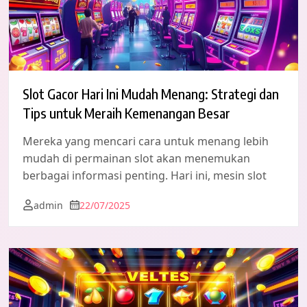
Slot Gacor Hari Ini Mudah Menang: Strategi dan
Tips untuk Meraih Kemenangan Besar
Mereka yang mencari cara untuk menang lebih
mudah di permainan slot akan menemukan
berbagai informasi penting. Hari ini, mesin slot
admin
22/07/2025