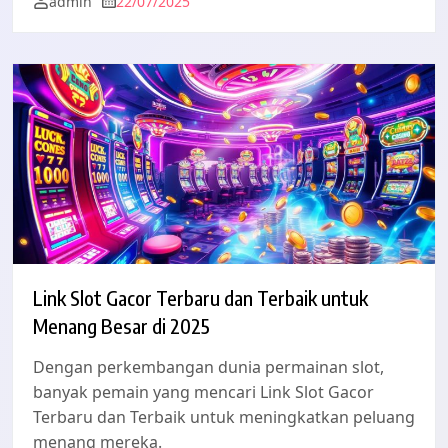
admin
22/07/2025
Link Slot Gacor Terbaru dan Terbaik untuk
Menang Besar di 2025
Dengan perkembangan dunia permainan slot,
banyak pemain yang mencari Link Slot Gacor
Terbaru dan Terbaik untuk meningkatkan peluang
menang mereka.