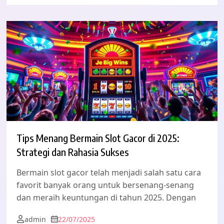
Tips Menang Bermain Slot Gacor di 2025:
Strategi dan Rahasia Sukses
Bermain slot gacor telah menjadi salah satu cara
favorit banyak orang untuk bersenang-senang
dan meraih keuntungan di tahun 2025. Dengan
admin
22/07/2025