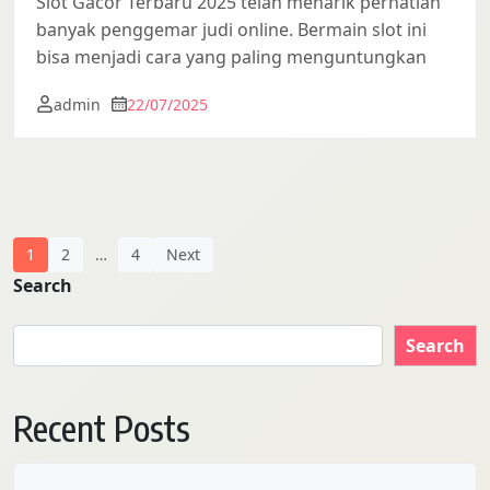
Slot Gacor Terbaru 2025 telah menarik perhatian
banyak penggemar judi online. Bermain slot ini
bisa menjadi cara yang paling menguntungkan
admin
22/07/2025
Posts
1
2
…
4
Next
Search
Navigation
Search
Recent Posts