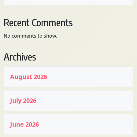
Recent Comments
No comments to show.
Archives
August 2026
July 2026
June 2026