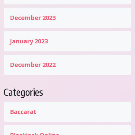
December 2023
January 2023
December 2022
Categories
Baccarat