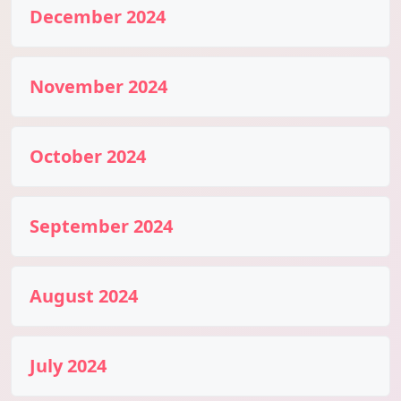
December 2024
November 2024
October 2024
September 2024
August 2024
July 2024