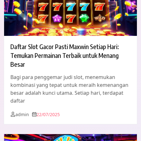
Daftar Slot Gacor Pasti Maxwin Setiap Hari:
Temukan Permainan Terbaik untuk Menang
Besar
Bagi para penggemar judi slot, menemukan
kombinasi yang tepat untuk meraih kemenangan
besar adalah kunci utama. Setiap hari, terdapat
daftar
admin
22/07/2025