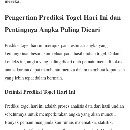
mereka.
Pengertian Prediksi Togel Hari Ini dan
Pentingnya Angka Paling Dicari
Prediksi togel hari ini merujuk pada estimasi angka yang
kemungkinan besar akan keluar pada hasil undian togel. Dalam
konteks ini, angka yang paling dicari oleh pemain menjadi fokus
utama karena dapat membantu mereka dalam membuat keputusan
yang lebih tepat dalam bermain.
Definisi Prediksi Togel Hari Ini
Prediksi togel hari ini adalah proses analisis data dari hasil undian
sebelumnya untuk memperkirakan angka yang akan muncul.
Banyak pemain mengandalkan rumus matematika, statistik,