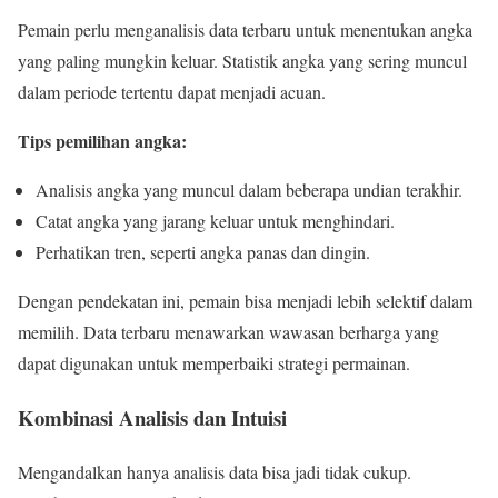
Pemain perlu menganalisis data terbaru untuk menentukan angka
yang paling mungkin keluar. Statistik angka yang sering muncul
dalam periode tertentu dapat menjadi acuan.
Tips pemilihan angka:
Analisis angka yang muncul dalam beberapa undian terakhir.
Catat angka yang jarang keluar untuk menghindari.
Perhatikan tren, seperti angka panas dan dingin.
Dengan pendekatan ini, pemain bisa menjadi lebih selektif dalam
memilih. Data terbaru menawarkan wawasan berharga yang
dapat digunakan untuk memperbaiki strategi permainan.
Kombinasi Analisis dan Intuisi
Mengandalkan hanya analisis data bisa jadi tidak cukup.