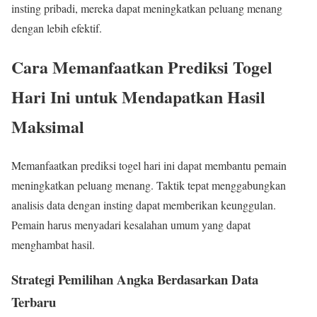
insting pribadi, mereka dapat meningkatkan peluang menang
dengan lebih efektif.
Cara Memanfaatkan Prediksi Togel
Hari Ini untuk Mendapatkan Hasil
Maksimal
Memanfaatkan prediksi togel hari ini dapat membantu pemain
meningkatkan peluang menang. Taktik tepat menggabungkan
analisis data dengan insting dapat memberikan keunggulan.
Pemain harus menyadari kesalahan umum yang dapat
menghambat hasil.
Strategi Pemilihan Angka Berdasarkan Data
Terbaru