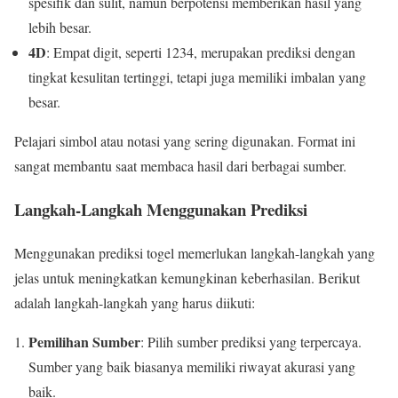
spesifik dan sulit, namun berpotensi memberikan hasil yang
lebih besar.
4D
: Empat digit, seperti 1234, merupakan prediksi dengan
tingkat kesulitan tertinggi, tetapi juga memiliki imbalan yang
besar.
Pelajari simbol atau notasi yang sering digunakan. Format ini
sangat membantu saat membaca hasil dari berbagai sumber.
Langkah-Langkah Menggunakan Prediksi
Menggunakan prediksi togel memerlukan langkah-langkah yang
jelas untuk meningkatkan kemungkinan keberhasilan. Berikut
adalah langkah-langkah yang harus diikuti:
Pemilihan Sumber
: Pilih sumber prediksi yang terpercaya.
Sumber yang baik biasanya memiliki riwayat akurasi yang
baik.