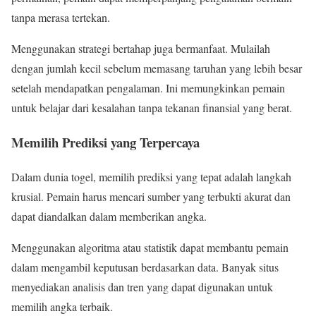
tanpa merasa tertekan.
Menggunakan strategi bertahap juga bermanfaat. Mulailah
dengan jumlah kecil sebelum memasang taruhan yang lebih besar
setelah mendapatkan pengalaman. Ini memungkinkan pemain
untuk belajar dari kesalahan tanpa tekanan finansial yang berat.
Memilih Prediksi yang Terpercaya
Dalam dunia togel, memilih prediksi yang tepat adalah langkah
krusial. Pemain harus mencari sumber yang terbukti akurat dan
dapat diandalkan dalam memberikan angka.
Menggunakan algoritma atau statistik dapat membantu pemain
dalam mengambil keputusan berdasarkan data. Banyak situs
menyediakan analisis dan tren yang dapat digunakan untuk
memilih angka terbaik.