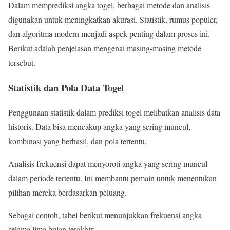
Dalam memprediksi angka togel, berbagai metode dan analisis
digunakan untuk meningkatkan akurasi. Statistik, rumus populer,
dan algoritma modern menjadi aspek penting dalam proses ini.
Berikut adalah penjelasan mengenai masing-masing metode
tersebut.
Statistik dan Pola Data Togel
Penggunaan statistik dalam prediksi togel melibatkan analisis data
historis. Data bisa mencakup angka yang sering muncul,
kombinasi yang berhasil, dan pola tertentu.
Analisis frekuensi dapat menyoroti angka yang sering muncul
dalam periode tertentu. Ini membantu pemain untuk menentukan
pilihan mereka berdasarkan peluang.
Sebagai contoh, tabel berikut menunjukkan frekuensi angka
selama lima bulan terakhir: