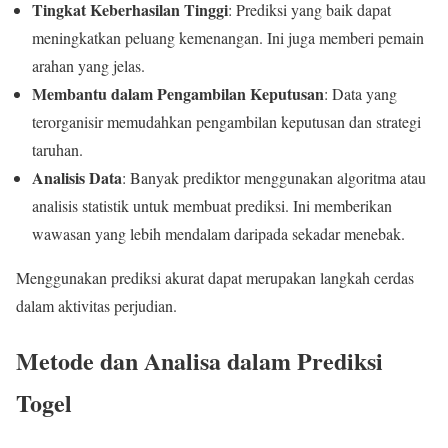
Tingkat Keberhasilan Tinggi
: Prediksi yang baik dapat
meningkatkan peluang kemenangan. Ini juga memberi pemain
arahan yang jelas.
Membantu dalam Pengambilan Keputusan
: Data yang
terorganisir memudahkan pengambilan keputusan dan strategi
taruhan.
Analisis Data
: Banyak prediktor menggunakan algoritma atau
analisis statistik untuk membuat prediksi. Ini memberikan
wawasan yang lebih mendalam daripada sekadar menebak.
Menggunakan prediksi akurat dapat merupakan langkah cerdas
dalam aktivitas perjudian.
Metode dan Analisa dalam Prediksi
Togel