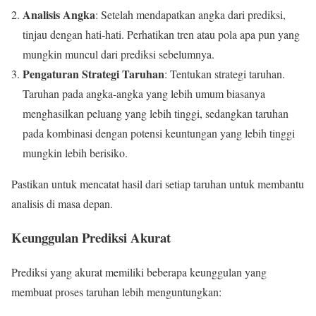
Analisis Angka
: Setelah mendapatkan angka dari prediksi,
tinjau dengan hati-hati. Perhatikan tren atau pola apa pun yang
mungkin muncul dari prediksi sebelumnya.
Pengaturan Strategi Taruhan
: Tentukan strategi taruhan.
Taruhan pada angka-angka yang lebih umum biasanya
menghasilkan peluang yang lebih tinggi, sedangkan taruhan
pada kombinasi dengan potensi keuntungan yang lebih tinggi
mungkin lebih berisiko.
Pastikan untuk mencatat hasil dari setiap taruhan untuk membantu
analisis di masa depan.
Keunggulan Prediksi Akurat
Prediksi yang akurat memiliki beberapa keunggulan yang
membuat proses taruhan lebih menguntungkan: