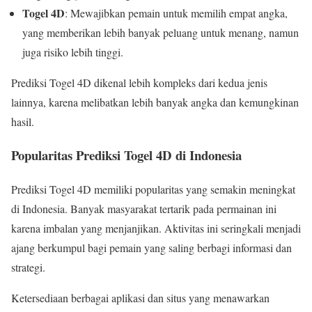
Togel 4D
: Mewajibkan pemain untuk memilih empat angka,
yang memberikan lebih banyak peluang untuk menang, namun
juga risiko lebih tinggi.
Prediksi Togel 4D dikenal lebih kompleks dari kedua jenis
lainnya, karena melibatkan lebih banyak angka dan kemungkinan
hasil.
Popularitas Prediksi Togel 4D di Indonesia
Prediksi Togel 4D memiliki popularitas yang semakin meningkat
di Indonesia. Banyak masyarakat tertarik pada permainan ini
karena imbalan yang menjanjikan. Aktivitas ini seringkali menjadi
ajang berkumpul bagi pemain yang saling berbagi informasi dan
strategi.
Ketersediaan berbagai aplikasi dan situs yang menawarkan