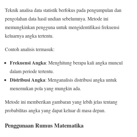
Teknik analisa data statistik berfokus pada pengumpulan dan
pengolahan data hasil undian sebelumnya. Metode ini
memungkinkan pengguna untuk mengidentifikasi frekuensi
keluarnya angka tertentu.
Contoh analisis termasuk:
Frekuensi Angka
: Menghitung berapa kali angka muncul
dalam periode tertentu.
Distribusi Angka
: Menganalisis distribusi angka untuk
menemukan pola yang mungkin ada.
Metode ini memberikan gambaran yang lebih jelas tentang
probabilitas angka yang dapat keluar di masa depan.
Penggunaan Rumus Matematika