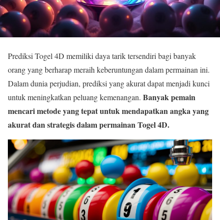
Prediksi Togel 4D memiliki daya tarik tersendiri bagi banyak
orang yang berharap meraih keberuntungan dalam permainan ini.
Dalam dunia perjudian, prediksi yang akurat dapat menjadi kunci
Banyak pemain
untuk meningkatkan peluang kemenangan.
mencari metode yang tepat untuk mendapatkan angka yang
akurat dan strategis dalam permainan Togel 4D.