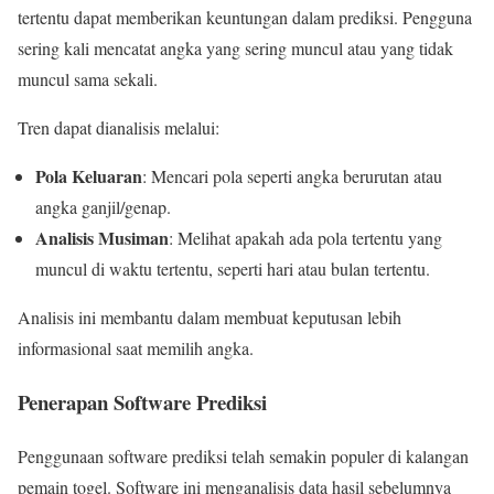
tertentu dapat memberikan keuntungan dalam prediksi. Pengguna
sering kali mencatat angka yang sering muncul atau yang tidak
muncul sama sekali.
Tren dapat dianalisis melalui:
Pola Keluaran
: Mencari pola seperti angka berurutan atau
angka ganjil/genap.
Analisis Musiman
: Melihat apakah ada pola tertentu yang
muncul di waktu tertentu, seperti hari atau bulan tertentu.
Analisis ini membantu dalam membuat keputusan lebih
informasional saat memilih angka.
Penerapan Software Prediksi
Penggunaan software prediksi telah semakin populer di kalangan
pemain togel. Software ini menganalisis data hasil sebelumnya