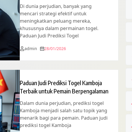
Di dunia perjudian, banyak yang
mencari strategi efektif untuk
meningkatkan peluang mereka,
khususnya dalam permainan togel.
Paduan Judi Prediksi Togel
admin
28/01/2026
Paduan Judi Prediksi Togel Kamboja
Terbaik untuk Pemain Berpengalaman
Dalam dunia perjudian, prediksi togel
Kamboja menjadi salah satu topik yang
menarik bagi para pemain. Paduan judi
prediksi togel Kamboja