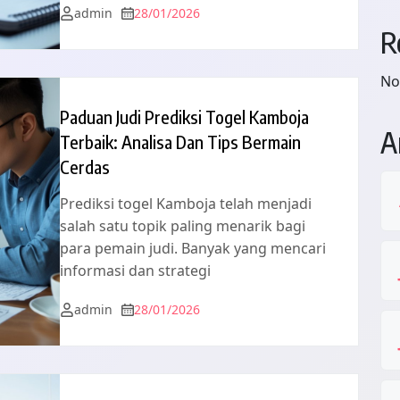
admin
28/01/2026
R
No
Paduan Judi Prediksi Togel Kamboja
A
Terbaik: Analisa Dan Tips Bermain
Cerdas
Prediksi togel Kamboja telah menjadi
salah satu topik paling menarik bagi
para pemain judi. Banyak yang mencari
informasi dan strategi
admin
28/01/2026