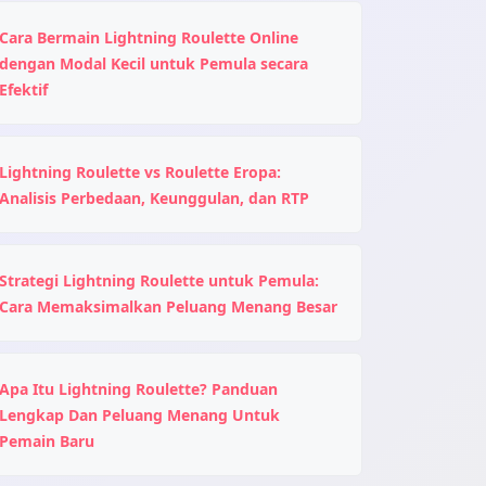
Cara Bermain Lightning Roulette Online
dengan Modal Kecil untuk Pemula secara
Efektif
Lightning Roulette vs Roulette Eropa:
Analisis Perbedaan, Keunggulan, dan RTP
Strategi Lightning Roulette untuk Pemula:
Cara Memaksimalkan Peluang Menang Besar
Apa Itu Lightning Roulette? Panduan
Lengkap Dan Peluang Menang Untuk
Pemain Baru