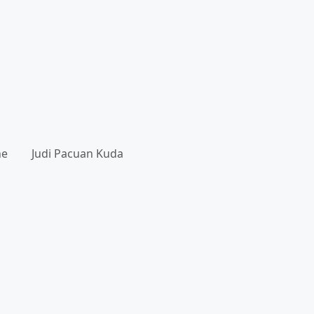
ne
Judi Pacuan Kuda