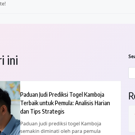
te!
i ini
Se
R
Paduan Judi Prediksi Togel Kamboja
Terbaik untuk Pemula: Analisis Harian
dan Tips Strategis
Paduan judi prediksi togel Kamboja
semakin diminati oleh para pemula