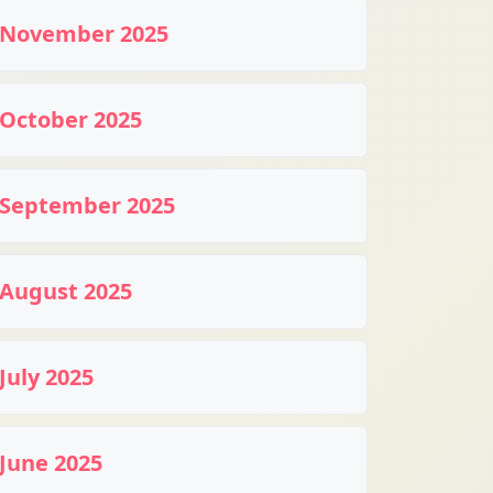
November 2025
October 2025
September 2025
August 2025
July 2025
June 2025