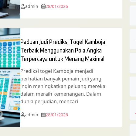
admin
28/01/2026
Paduan Judi Prediksi Togel Kamboja
Terbaik Menggunakan Pola Angka
Terpercaya untuk Menang Maximal
Prediksi togel Kamboja menjadi
perhatian banyak pemain judi yang
ingin meningkatkan peluang mereka
dalam meraih kemenangan. Dalam
dunia perjudian, mencari
admin
28/01/2026