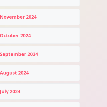
November 2024
October 2024
September 2024
August 2024
July 2024