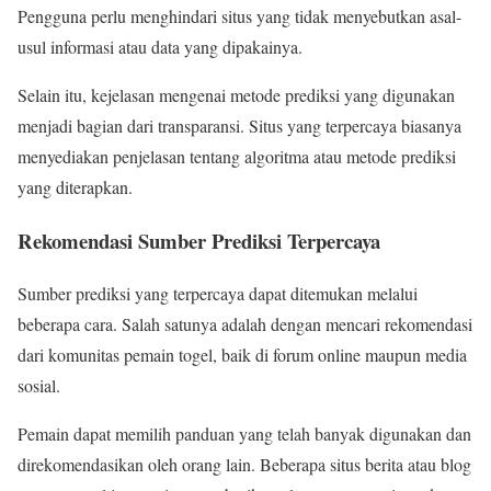
Pengguna perlu menghindari situs yang tidak menyebutkan asal-
usul informasi atau data yang dipakainya.
Selain itu, kejelasan mengenai metode prediksi yang digunakan
menjadi bagian dari transparansi. Situs yang terpercaya biasanya
menyediakan penjelasan tentang algoritma atau metode prediksi
yang diterapkan.
Rekomendasi Sumber Prediksi Terpercaya
Sumber prediksi yang terpercaya dapat ditemukan melalui
beberapa cara. Salah satunya adalah dengan mencari rekomendasi
dari komunitas pemain togel, baik di forum online maupun media
sosial.
Pemain dapat memilih panduan yang telah banyak digunakan dan
direkomendasikan oleh orang lain. Beberapa situs berita atau blog