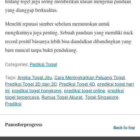
tentang togel juga sering memberikan ulasan mengenai panduan
yang dianggap berkualitas.
Meneliti reputasi sumber sebelum memutuskan untuk
mengikutinya juga penting. Sebuah panduan yang memiliki track
record positif biasanya lebih bisa diandalkan dibandingkan yang
baru muncul tanpa bukti pendukung.
Categories:
Pediksi Togel
Tags:
Angka Togel Jitu
,
Cara Meningkatkan Peluang Togel
,
Prediksi Togel 2D dan 3D
,
Prediksi Togel 4D
,
prediksi togel hari
ini
,
prediksi togel hongkong
,
prediksi togel online
,
prediksi
togel terpercaya
,
Rumus Togel Akurat
,
Togel Singapore
Prediksi
Panosforprogress
Back to top