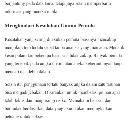
bergantung pada data lama, tetapi juga selalu memperbarui
informasi yang mereka miliki.
Menghindari Kesalahan Umum Pemula
Kesalahan yang sering dilakukan pemula biasanya mencakup
mengikuti tren terlalu cepat tanpa analisis yang memadai. Menarik
kesimpulan dari beberapa hasil saja tidak cukup. Banyak pemula
yang terjebak pada angka favorit atau angka keberuntungan tanpa
mencari data lebih dalam.
Selain itu, penggunaan terlalu banyak angka dalam satu taruhan
bisa menjadi jebakan. Disarankan untuk membatasi pilihan agar
lebih fokus dan mengurangi risiko. Memahami batasan dan
bertindak berdasarkan data yang akurat akan meningkatkan
peluang untuk sukses.