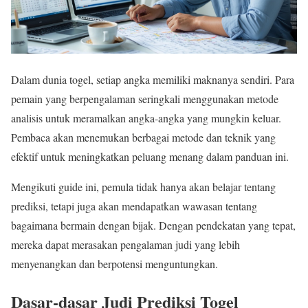
Dalam dunia togel, setiap angka memiliki maknanya sendiri. Para
pemain yang berpengalaman seringkali menggunakan metode
analisis untuk meramalkan angka-angka yang mungkin keluar.
Pembaca akan menemukan berbagai metode dan teknik yang
efektif untuk meningkatkan peluang menang dalam panduan ini.
Mengikuti guide ini, pemula tidak hanya akan belajar tentang
prediksi, tetapi juga akan mendapatkan wawasan tentang
bagaimana bermain dengan bijak. Dengan pendekatan yang tepat,
mereka dapat merasakan pengalaman judi yang lebih
menyenangkan dan berpotensi menguntungkan.
Dasar-dasar Judi Prediksi Togel