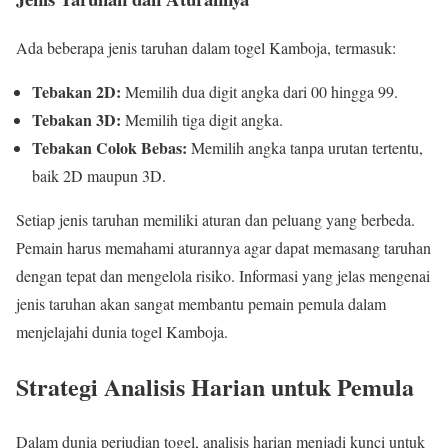
Ada beberapa jenis taruhan dalam togel Kamboja, termasuk:
Tebakan 2D:
Memilih dua digit angka dari 00 hingga 99.
Tebakan 3D:
Memilih tiga digit angka.
Tebakan Colok Bebas:
Memilih angka tanpa urutan tertentu,
baik 2D maupun 3D.
Setiap jenis taruhan memiliki aturan dan peluang yang berbeda.
Pemain harus memahami aturannya agar dapat memasang taruhan
dengan tepat dan mengelola risiko. Informasi yang jelas mengenai
jenis taruhan akan sangat membantu pemain pemula dalam
menjelajahi dunia togel Kamboja.
Strategi Analisis Harian untuk Pemula
Dalam dunia perjudian togel, analisis harian menjadi kunci untuk