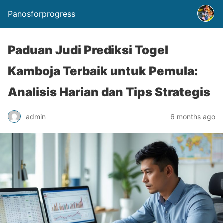
Panosforprogress
Paduan Judi Prediksi Togel
Kamboja Terbaik untuk Pemula:
Analisis Harian dan Tips Strategis
admin
6 months ago