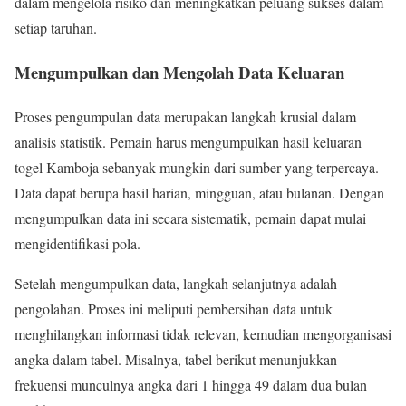
dalam mengelola risiko dan meningkatkan peluang sukses dalam
setiap taruhan.
Mengumpulkan dan Mengolah Data Keluaran
Proses pengumpulan data merupakan langkah krusial dalam
analisis statistik. Pemain harus mengumpulkan hasil keluaran
togel Kamboja sebanyak mungkin dari sumber yang terpercaya.
Data dapat berupa hasil harian, mingguan, atau bulanan. Dengan
mengumpulkan data ini secara sistematik, pemain dapat mulai
mengidentifikasi pola.
Setelah mengumpulkan data, langkah selanjutnya adalah
pengolahan. Proses ini meliputi pembersihan data untuk
menghilangkan informasi tidak relevan, kemudian mengorganisasi
angka dalam tabel. Misalnya, tabel berikut menunjukkan
frekuensi munculnya angka dari 1 hingga 49 dalam dua bulan