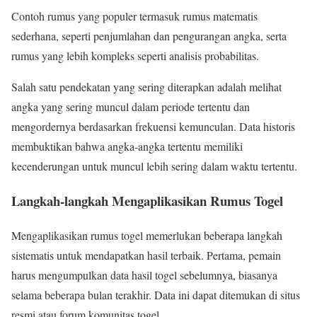
Contoh rumus yang populer termasuk rumus matematis
sederhana, seperti penjumlahan dan pengurangan angka, serta
rumus yang lebih kompleks seperti analisis probabilitas.
Salah satu pendekatan yang sering diterapkan adalah melihat
angka yang sering muncul dalam periode tertentu dan
mengordernya berdasarkan frekuensi kemunculan. Data historis
membuktikan bahwa angka-angka tertentu memiliki
kecenderungan untuk muncul lebih sering dalam waktu tertentu.
Langkah-langkah Mengaplikasikan Rumus Togel
Mengaplikasikan rumus togel memerlukan beberapa langkah
sistematis untuk mendapatkan hasil terbaik. Pertama, pemain
harus mengumpulkan data hasil togel sebelumnya, biasanya
selama beberapa bulan terakhir. Data ini dapat ditemukan di situs
resmi atau forum komunitas togel.