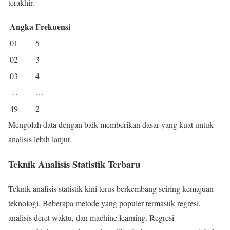
terakhir.
Angka
Frekuensi
01
5
02
3
03
4
…
…
49
2
Mengolah data dengan baik memberikan dasar yang kuat untuk
analisis lebih lanjut.
Teknik Analisis Statistik Terbaru
Teknik analisis statistik kini terus berkembang seiring kemajuan
teknologi. Beberapa metode yang populer termasuk regresi,
analisis deret waktu, dan machine learning. Regresi