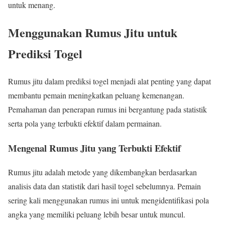
untuk menang.
Menggunakan Rumus Jitu untuk
Prediksi Togel
Rumus jitu dalam prediksi togel menjadi alat penting yang dapat
membantu pemain meningkatkan peluang kemenangan.
Pemahaman dan penerapan rumus ini bergantung pada statistik
serta pola yang terbukti efektif dalam permainan.
Mengenal Rumus Jitu yang Terbukti Efektif
Rumus jitu adalah metode yang dikembangkan berdasarkan
analisis data dan statistik dari hasil togel sebelumnya. Pemain
sering kali menggunakan rumus ini untuk mengidentifikasi pola
angka yang memiliki peluang lebih besar untuk muncul.