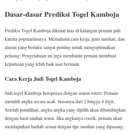
Dasar-dasar Prediksi Togel Kamboja
Prediksi Togel Kamboja dikenal luas di kalangan pemain judi
karena popularitasnya. Memahami cara kerja, jenis taruhan, dan
aturan yang berlaku sangat penting untuk mengoptimalkan
peluang. Pengetahuan ini juga membantu pemain membuat
keputusan yang lebih baik saat bermain.
Cara Kerja Judi Togel Kamboja
Judi togel Kamboja beroperasi dengan sistem lotere. Pemain
memilih angka secara acak, biasanya dari 2 hingga 4 digit.
Setelah pemilihan, angka-angka yang dipilih akan dibandingkan
dengan hasil undian resmi. Jika angkanya cocok, pemain akan
mendapatkan hadiah sesuai dengan tipe taruhan yang dipasang.