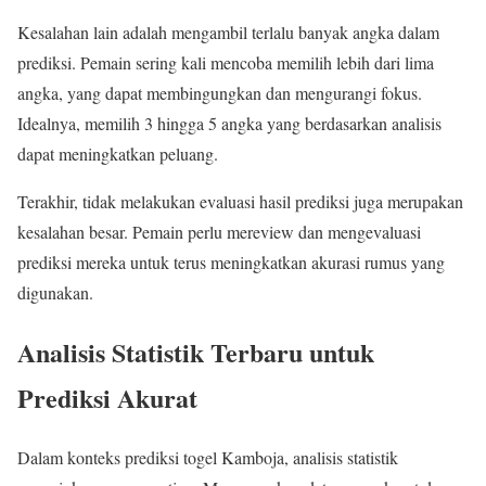
Kesalahan lain adalah mengambil terlalu banyak angka dalam
prediksi. Pemain sering kali mencoba memilih lebih dari lima
angka, yang dapat membingungkan dan mengurangi fokus.
Idealnya, memilih 3 hingga 5 angka yang berdasarkan analisis
dapat meningkatkan peluang.
Terakhir, tidak melakukan evaluasi hasil prediksi juga merupakan
kesalahan besar. Pemain perlu mereview dan mengevaluasi
prediksi mereka untuk terus meningkatkan akurasi rumus yang
digunakan.
Analisis Statistik Terbaru untuk
Prediksi Akurat
Dalam konteks prediksi togel Kamboja, analisis statistik