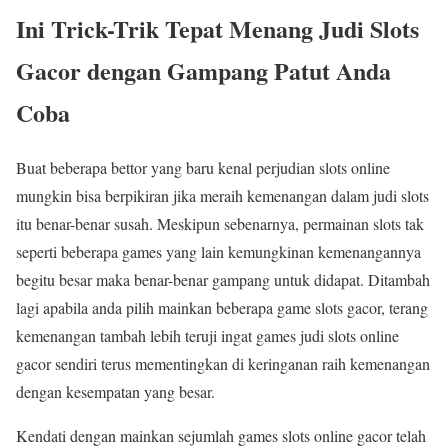
Ini Trick-Trik Tepat Menang Judi Slots
Gacor dengan Gampang Patut Anda
Coba
Buat beberapa bettor yang baru kenal perjudian slots online
mungkin bisa berpikiran jika meraih kemenangan dalam judi slots
itu benar-benar susah. Meskipun sebenarnya, permainan slots tak
seperti beberapa games yang lain kemungkinan kemenangannya
begitu besar maka benar-benar gampang untuk didapat. Ditambah
lagi apabila anda pilih mainkan beberapa game slots gacor, terang
kemenangan tambah lebih teruji ingat games judi slots online
gacor sendiri terus mementingkan di keringanan raih kemenangan
dengan kesempatan yang besar.
Kendati dengan mainkan sejumlah games slots online gacor telah