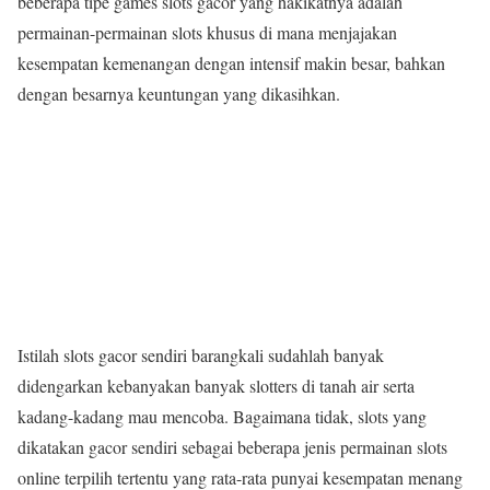
beberapa tipe games slots gacor yang hakikatnya adalah
permainan-permainan slots khusus di mana menjajakan
kesempatan kemenangan dengan intensif makin besar, bahkan
dengan besarnya keuntungan yang dikasihkan.
Istilah slots gacor sendiri barangkali sudahlah banyak
didengarkan kebanyakan banyak slotters di tanah air serta
kadang-kadang mau mencoba. Bagaimana tidak, slots yang
dikatakan gacor sendiri sebagai beberapa jenis permainan slots
online terpilih tertentu yang rata-rata punyai kesempatan menang