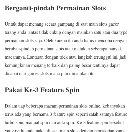
Berganti-pindah Permainan Slots
Untuk dapat menang secara gampang di saat main slots gacor,
terang anda lantas tidak cukup dengan mainkan satu atau dua type
permainan slots saja. Oleh karena itu anda harus mencoba dengan
berubah-pindah permainan slots atau mainkan seberapa banyak
macamnya. Lantaran dengan trick atau langkah terunggul ini, jadi
kemungkinan menang terbaik dan paling besar tentunya dapat
dicapai dari games slots mana pun dimainkan itu.
Pakai Ke-3 Feature Spin
Dalam tiap beberapa macam permainan slots online, kebanyakan
terus ada yang bernama 3 feature spin seperti salah satunya feature
turbo spin, manual spin dan auto spin. Ke-3 feature spin tersebut
yang perlu anda pakai di saat main slots dengan pemakaian yang