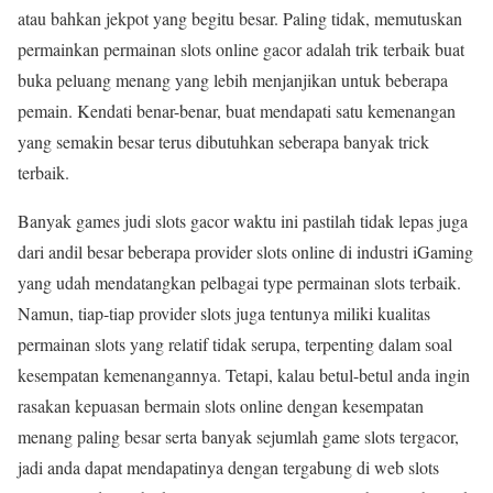
atau bahkan jekpot yang begitu besar. Paling tidak, memutuskan
permainkan permainan slots online gacor adalah trik terbaik buat
buka peluang menang yang lebih menjanjikan untuk beberapa
pemain. Kendati benar-benar, buat mendapati satu kemenangan
yang semakin besar terus dibutuhkan seberapa banyak trick
terbaik.
Banyak games judi slots gacor waktu ini pastilah tidak lepas juga
dari andil besar beberapa provider slots online di industri iGaming
yang udah mendatangkan pelbagai type permainan slots terbaik.
Namun, tiap-tiap provider slots juga tentunya miliki kualitas
permainan slots yang relatif tidak serupa, terpenting dalam soal
kesempatan kemenangannya. Tetapi, kalau betul-betul anda ingin
rasakan kepuasan bermain slots online dengan kesempatan
menang paling besar serta banyak sejumlah game slots tergacor,
jadi anda dapat mendapatinya dengan tergabung di web slots