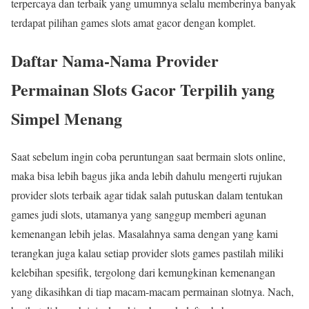
terpercaya dan terbaik yang umumnya selalu memberinya banyak
terdapat pilihan games slots amat gacor dengan komplet.
Daftar Nama-Nama Provider
Permainan Slots Gacor Terpilih yang
Simpel Menang
Saat sebelum ingin coba peruntungan saat bermain slots online,
maka bisa lebih bagus jika anda lebih dahulu mengerti rujukan
provider slots terbaik agar tidak salah putuskan dalam tentukan
games judi slots, utamanya yang sanggup memberi agunan
kemenangan lebih jelas. Masalahnya sama dengan yang kami
terangkan juga kalau setiap provider slots games pastilah miliki
kelebihan spesifik, tergolong dari kemungkinan kemenangan
yang dikasihkan di tiap macam-macam permainan slotnya. Nach,