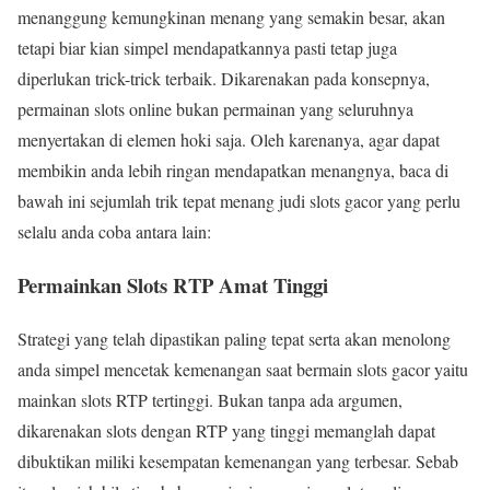
menanggung kemungkinan menang yang semakin besar, akan
tetapi biar kian simpel mendapatkannya pasti tetap juga
diperlukan trick-trick terbaik. Dikarenakan pada konsepnya,
permainan slots online bukan permainan yang seluruhnya
menyertakan di elemen hoki saja. Oleh karenanya, agar dapat
membikin anda lebih ringan mendapatkan menangnya, baca di
bawah ini sejumlah trik tepat menang judi slots gacor yang perlu
selalu anda coba antara lain:
Permainkan Slots RTP Amat Tinggi
Strategi yang telah dipastikan paling tepat serta akan menolong
anda simpel mencetak kemenangan saat bermain slots gacor yaitu
mainkan slots RTP tertinggi. Bukan tanpa ada argumen,
dikarenakan slots dengan RTP yang tinggi memanglah dapat
dibuktikan miliki kesempatan kemenangan yang terbesar. Sebab