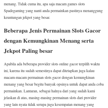
menang. Tidak cuma itu, apa saja macam games slots
Spadegaming yang nanti anda permainkan pastinya menanggung
keuntungan jekpot yang besar.
Beberapa Jenis Permainan Slots Gacor
dengan Kemungkinan Menang serta
Jekpot Paling besar
Apabila ada beberapa provider slots online gacor terpilih waktu
ini, karena itu sudah semestinya dapat ditetapkan juga kalau
macam-macam permainan slots gacor dengan kemungkinan
menang yang besar begitu banyak opsinya untuk dapat anda coba
permainkan. Lantaran, sebagai halnya dari yang sudah kami
jelaskan di atas, masing-masing permainan slots dari provider
yang lain nyata tidak serupa juga kesempatan menang yang