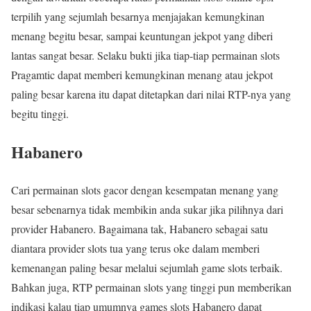
terpilih yang sejumlah besarnya menjajakan kemungkinan
menang begitu besar, sampai keuntungan jekpot yang diberi
lantas sangat besar. Selaku bukti jika tiap-tiap permainan slots
Pragamtic dapat memberi kemungkinan menang atau jekpot
paling besar karena itu dapat ditetapkan dari nilai RTP-nya yang
begitu tinggi.
Habanero
Cari permainan slots gacor dengan kesempatan menang yang
besar sebenarnya tidak membikin anda sukar jika pilihnya dari
provider Habanero. Bagaimana tak, Habanero sebagai satu
diantara provider slots tua yang terus oke dalam memberi
kemenangan paling besar melalui sejumlah game slots terbaik.
Bahkan juga, RTP permainan slots yang tinggi pun memberikan
indikasi kalau tiap umumnya games slots Habanero dapat