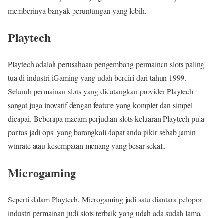
memberinya banyak peruntungan yang lebih.
Playtech
Playtech adalah perusahaan pengembang permainan slots paling
tua di industri iGaming yang udah berdiri dari tahun 1999.
Seluruh permainan slots yang didatangkan provider Playtech
sangat juga inovatif dengan feature yang komplet dan simpel
dicapai. Beberapa macam perjudian slots keluaran Playtech pula
pantas jadi opsi yang barangkali dapat anda pikir sebab jamin
winrate atau kesempatan menang yang besar sekali.
Microgaming
Seperti dalam Playtech, Microgaming jadi satu diantara pelopor
industri permainan judi slots terbaik yang udah ada sudah lama,