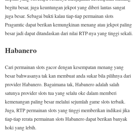
begitu besar, juga keuntungan jekpot yang diberi lantas sangat
juga besar. Sebagai bukti kalau tiap-tiap permainan slots
Pragamtic dapat berikan kemungkinan menang atau jekpot paling
besar jadi dapat ditandaskan dari nilai RTP-nya yang tinggi sekali.
Habanero
Cari permainan slots gacor dengan kesempatan menang yang
besar bahwasanya tak kan membuat anda sukar bila pilihnya dari
provider Habanero. Bagaimana tak, Habanero adalah salah
satunya provider slots tua yang selalu oke dalam memberi
kemenangan paling besar melalui sejumlah game slots terbaik.
Juga, RTP permainan slots yang tinggi memberikan indikasi jika
tiap-tiap rerata permainan slots Habanero dapat berikan banyak
hoki yang lebih.