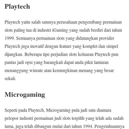
Playtech
Playtech yaitu salah satunya perusahaan pengembang permainan
slots paling tua di industri iGaming yang sudah berdiri dari tahun
1999. Semuanya permainan slots yang didatangkan provider
Playtech juga inovatif dengan feature yang komplet dan simpel
dijangkau. Beberapa tipe perjudian slots keluaran Playtech pun
pantas jadi opsi yang barangkali dapat anda pikir lantaran
menanggung winrate atau kemungkinan menang yang besar
sekali.
Microgaming
Seperti pada Playtech, Microgaming pula jadi satu diantara
pelopor industri permainan judi slots terpilih yang telah ada sudah
lama, juga telah dibangun mulai dari tahun 1994. Pengetahuannya