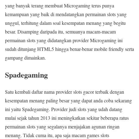
yang banyak terang membuat Microgaming terus punya
kemampuan yang baik di mendatangkan permainan slots yang
unggul, terhitung dalam soal kesempatan menang yang begitu
besar. Disamping daripada itu, semuanya macam-macam
permainan slots yang didatangkan provider Microgaming ini
sudah ditunjang HTML5 hingga benar-benar mobile friendly serta
gampang dimainkan.
Spadegaming
Satu kembali daftar nama provider slots gacor terbaik dengan
kesempatan menang paling besar yang dapat anda coba sekarang
ini yaitu Spadegaming. Provider judi slots yang udah datang
mulai sejak tahun 2013 ini meningkatkan sekitar beberapa ratus
permainan slots yang segalanya menjajakan agunan ringan
menang. Tidak cuma itu, apa saja macam games slots