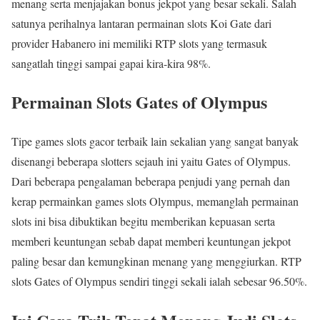
menang serta menjajakan bonus jekpot yang besar sekali. Salah
satunya perihalnya lantaran permainan slots Koi Gate dari
provider Habanero ini memiliki RTP slots yang termasuk
sangatlah tinggi sampai gapai kira-kira 98%.
Permainan Slots Gates of Olympus
Tipe games slots gacor terbaik lain sekalian yang sangat banyak
disenangi beberapa slotters sejauh ini yaitu Gates of Olympus.
Dari beberapa pengalaman beberapa penjudi yang pernah dan
kerap permainkan games slots Olympus, memanglah permainan
slots ini bisa dibuktikan begitu memberikan kepuasan serta
memberi keuntungan sebab dapat memberi keuntungan jekpot
paling besar dan kemungkinan menang yang menggiurkan. RTP
slots Gates of Olympus sendiri tinggi sekali ialah sebesar 96.50%.