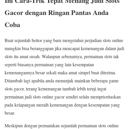
Ini Cara-Trik Tepat Menang Judi Slots
Gacor dengan Ringan Pantas Anda
Coba
Buat sejumlah bettor yang baru mengetahui perjudian slots online
mungkin bisa beranggapan jika mencapai kemenangan dalam judi
slots itu amat susah. Walaupun sebenarnya, permainan slots tak
seperti biasanya permainan yang lain kesempatan
kemenangannya besar sekali maka amat simpel buat diterima.
Ditambah lagi apabila anda menunjuk mainkan beberapa game
slots gacor, terang kemenangan tambah lebih teruji ingat
permainan judi slots online gacor sendiri selalu memprioritaskan
pada kelapangan meraih kemenangan dengan kesempatan yang
besar.
Meskipun dengan permainkan sejumlah permainan slots online