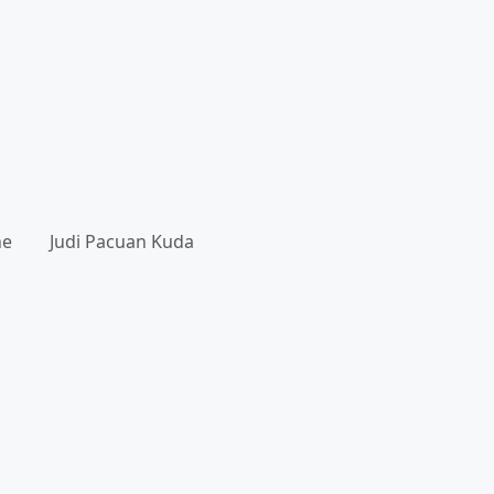
ne
Judi Pacuan Kuda