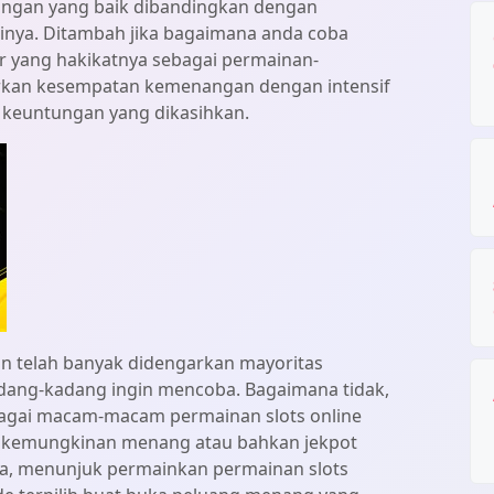
ngan yang baik dibandingkan dengan
inya. Ditambah jika bagaimana anda coba
r yang hakikatnya sebagai permainan-
arkan kesempatan kemenangan dengan intensif
 keuntungan yang dikasihkan.
n telah banyak didengarkan mayoritas
kadang-kadang ingin mencoba. Bagaimana tidak,
ebagai macam-macam permainan slots online
ya kemungkinan menang atau bahkan jekpot
ya, menunjuk permainkan permainan slots