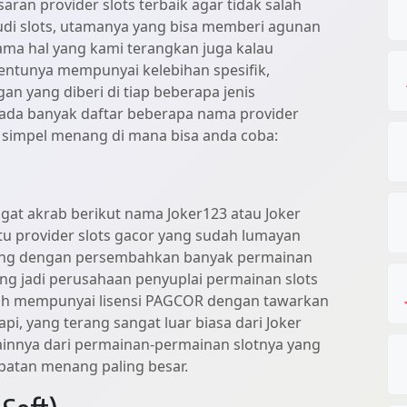
aran provider slots terbaik agar tidak salah
udi slots, utamanya yang bisa memberi agunan
ma hal yang kami terangkan juga kalau
entunya mempunyai kelebihan spesifik,
 yang diberi di tiap beberapa jenis
i ada banyak daftar beberapa nama provider
 simpel menang di mana bisa anda coba:
ngat akrab berikut nama Joker123 atau Joker
u provider slots gacor yang sudah lumayan
ming dengan persembahkan banyak permainan
ming jadi perusahaan penyuplai permainan slots
elah mempunyai lisensi PAGCOR dengan tawarkan
pi, yang terang sangat luar biasa dari Joker
elainnya dari permainan-permainan slotnya yang
atan menang paling besar.