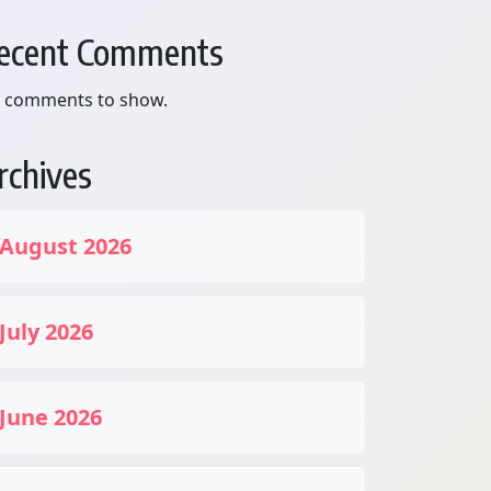
ecent Comments
 comments to show.
rchives
August 2026
July 2026
June 2026