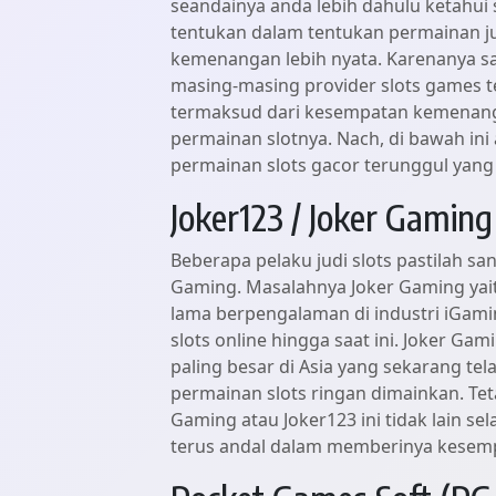
seandainya anda lebih dahulu ketahui s
tentukan dalam tentukan permainan j
kemenangan lebih nyata. Karenanya sa
masing-masing provider slots games t
termaksud dari kesempatan kemenangan
permainan slotnya. Nach, di bawah in
permainan slots gacor terunggul yang
Joker123 / Joker Gaming
Beberapa pelaku judi slots pastilah sa
Gaming. Masalahnya Joker Gaming yait
lama berpengalaman di industri iGa
slots online hingga saat ini. Joker Ga
paling besar di Asia yang sekarang t
permainan slots ringan dimainkan. Teta
Gaming atau Joker123 ini tidak lain s
terus andal dalam memberinya kesemp