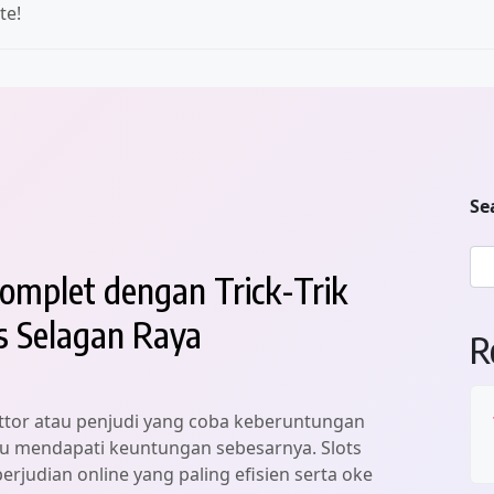
te!
Se
komplet dengan Trick-Trik
s Selagan Raya
R
ettor atau penjudi yang coba keberuntungan
u mendapati keuntungan sebesarnya. Slots
erjudian online yang paling efisien serta oke