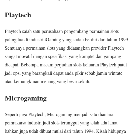
Playtech
Playtech salah satu perusahaan pengembang permainan slots
paling tua di industri iGaming yang sudah berdiri dari tahun 1999.
Semuanya permainan slots yang didatangkan provider Playtech
sangat inovatif dengan spesifikasi yang komplet dan gampang
dicapai. Beberapa macam perjudian slots keluaran Playtech patut
jadi opsi yang barangkali dapat anda pikir sebab jamin winrate
atau kemungkinan menang yang besar sekali.
Microgaming
Seperti juga Playtech, Microgaming menjadi satu diantara
pemrakarsa industri judi slots terunggul yang telah ada lama,
bahkan juga udah dibuat mulai dari tahun 1994. Kisah hidupnya