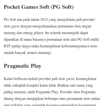
Pocket Games Soft (PG Soft)
PG Soft ada pada tahun 2015 yang mengeklaim jadi provider
slots gacor dengan mengedepankan permainan slots ringan
menang dan enteng jekpot. Itu seluruh memanglah dapat
dipastikan di mana biasanya permainan slots dari PG Soft miliki
RTP paling tinggi maka kemungkinan keberuntungannya terus
mudah banyak slotters menangi.
Pragmatic Play
Kalau berbicara terkait provider judi slots gacor, kemungkinan
tidak cukuplah komplet kalau tidak libatkan satu nama yang
paling ternama, ialah Pragmatic Play. Provider slots Pragmatic
datang dengan menjajakan beberapa ratus permainan slots online
opsi terhebat yang sejumlah besarnya menjajakan kesempatan