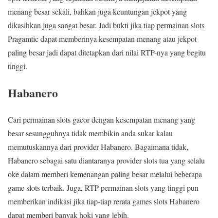
menang besar sekali, bahkan juga keuntungan jekpot yang
dikasihkan juga sangat besar. Jadi bukti jika tiap permainan slots
Pragamtic dapat memberinya kesempatan menang atau jekpot
paling besar jadi dapat ditetapkan dari nilai RTP-nya yang begitu
tinggi.
Habanero
Cari permainan slots gacor dengan kesempatan menang yang
besar sesungguhnya tidak membikin anda sukar kalau
memutuskannya dari provider Habanero. Bagaimana tidak,
Habanero sebagai satu diantaranya provider slots tua yang selalu
oke dalam memberi kemenangan paling besar melalui beberapa
game slots terbaik. Juga, RTP permainan slots yang tinggi pun
memberikan indikasi jika tiap-tiap rerata games slots Habanero
dapat memberi banyak hoki yang lebih.