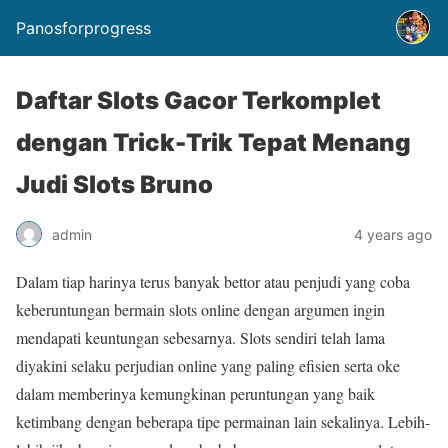
Panosforprogress
Daftar Slots Gacor Terkomplet
dengan Trick-Trik Tepat Menang
Judi Slots Bruno
admin
4 years ago
Dalam tiap harinya terus banyak bettor atau penjudi yang coba
keberuntungan bermain slots online dengan argumen ingin
mendapati keuntungan sebesarnya. Slots sendiri telah lama
diyakini selaku perjudian online yang paling efisien serta oke
dalam memberinya kemungkinan peruntungan yang baik
ketimbang dengan beberapa tipe permainan lain sekalinya. Lebih-