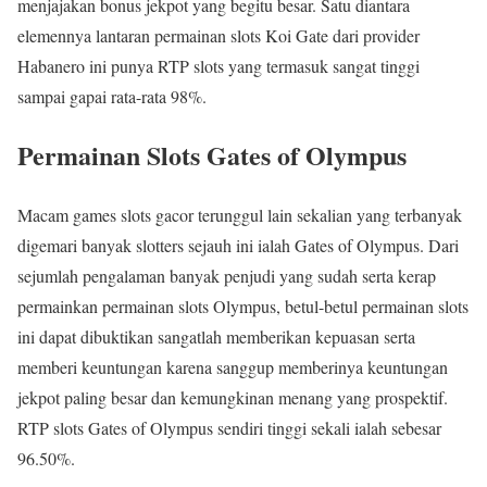
menjajakan bonus jekpot yang begitu besar. Satu diantara
elemennya lantaran permainan slots Koi Gate dari provider
Habanero ini punya RTP slots yang termasuk sangat tinggi
sampai gapai rata-rata 98%.
Permainan Slots Gates of Olympus
Macam games slots gacor terunggul lain sekalian yang terbanyak
digemari banyak slotters sejauh ini ialah Gates of Olympus. Dari
sejumlah pengalaman banyak penjudi yang sudah serta kerap
permainkan permainan slots Olympus, betul-betul permainan slots
ini dapat dibuktikan sangatlah memberikan kepuasan serta
memberi keuntungan karena sanggup memberinya keuntungan
jekpot paling besar dan kemungkinan menang yang prospektif.
RTP slots Gates of Olympus sendiri tinggi sekali ialah sebesar
96.50%.