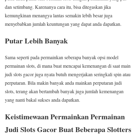
dan setimbang. Karenanya cara itu, bisa ditegaskan jika
kemungkinan menangya lantas semakin lebih besar juga
menyebabkan jumlah keuntungan yang dapat anda dapatkan.
Putar Lebih Banyak
Sama seperti pada permainkan seberapa banyak opsi model
permainan slots, di mana buat mencapai kemenangan di saat main
judi slots gacor juga nyata butuh mengerjakan seringkali spin atau
perputaran. Bila makin banyak anda mainkan perputaran judi
slots, terang akan bertambah banyak juga jumlah kemenangan
yang nanti bakal sukses anda dapatkan.
Keistimewaan Permainkan Permainan
Judi Slots Gacor Buat Beberapa Slotters