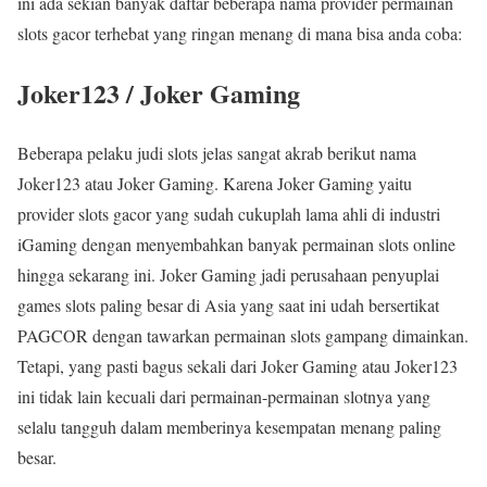
ini ada sekian banyak daftar beberapa nama provider permainan
slots gacor terhebat yang ringan menang di mana bisa anda coba:
Joker123 / Joker Gaming
Beberapa pelaku judi slots jelas sangat akrab berikut nama
Joker123 atau Joker Gaming. Karena Joker Gaming yaitu
provider slots gacor yang sudah cukuplah lama ahli di industri
iGaming dengan menyembahkan banyak permainan slots online
hingga sekarang ini. Joker Gaming jadi perusahaan penyuplai
games slots paling besar di Asia yang saat ini udah bersertikat
PAGCOR dengan tawarkan permainan slots gampang dimainkan.
Tetapi, yang pasti bagus sekali dari Joker Gaming atau Joker123
ini tidak lain kecuali dari permainan-permainan slotnya yang
selalu tangguh dalam memberinya kesempatan menang paling
besar.