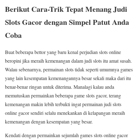
Berikut Cara-Trik Tepat Menang Judi
Slots Gacor dengan Simpel Patut Anda
Coba
Buat beberapa bettor yang baru kenal perjudian slots online
beropini jika meraih kemenangan dalam judi slots itu amat susah.
Walau sebenarnya, permainan slots tidak seperti umumnya games
yang lain kesempatan kemenangannya besar sekali maka dari itu
benar-benar ringan untuk diterima. Manalagi kalau anda
memutuskan permainkan beberapa game slots gacor, terang
kemenangan makin lebih terbukti ingat permainan judi slots
online gacor sendiri selalu menekankan di kelapangan meraih
kemenangan dengan kesempatan yang besar.
Kendati dengan permainkan sejumlah games slots online gacor