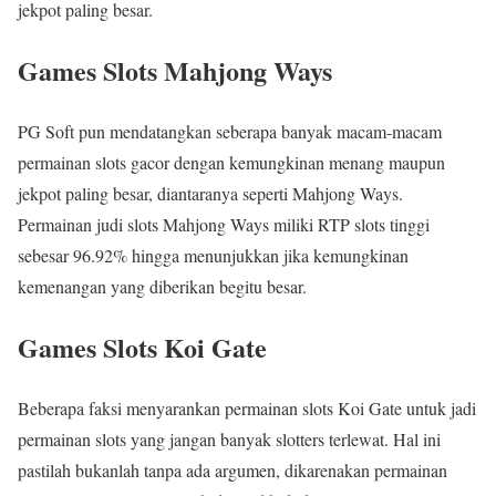
jekpot paling besar.
Games Slots Mahjong Ways
PG Soft pun mendatangkan seberapa banyak macam-macam
permainan slots gacor dengan kemungkinan menang maupun
jekpot paling besar, diantaranya seperti Mahjong Ways.
Permainan judi slots Mahjong Ways miliki RTP slots tinggi
sebesar 96.92% hingga menunjukkan jika kemungkinan
kemenangan yang diberikan begitu besar.
Games Slots Koi Gate
Beberapa faksi menyarankan permainan slots Koi Gate untuk jadi
permainan slots yang jangan banyak slotters terlewat. Hal ini
pastilah bukanlah tanpa ada argumen, dikarenakan permainan