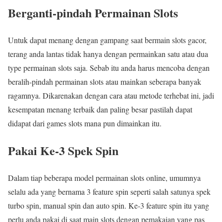
Berganti-pindah Permainan Slots
Untuk dapat menang dengan gampang saat bermain slots gacor,
terang anda lantas tidak hanya dengan permainkan satu atau dua
type permainan slots saja. Sebab itu anda harus mencoba dengan
beralih-pindah permainan slots atau mainkan seberapa banyak
ragamnya. Dikarenakan dengan cara atau metode terhebat ini, jadi
kesempatan menang terbaik dan paling besar pastilah dapat
didapat dari games slots mana pun dimainkan itu.
Pakai Ke-3 Spek Spin
Dalam tiap beberapa model permainan slots online, umumnya
selalu ada yang bernama 3 feature spin seperti salah satunya spek
turbo spin, manual spin dan auto spin. Ke-3 feature spin itu yang
perlu anda pakai di saat main slots dengan pemakaian yang pas