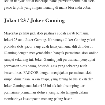
sekian banyak daftar beberapa nama provider permainan slots
gacor terpilih yang ringan menang di mana bisa anda coba:
Joker123 / Joker Gaming
Mayoritas pelaku judi slots pastinya sudah akrab bernama
Joker123 atau Joker Gaming. Karenanya Joker Gaming yakni
provider slots gacor yang udah lumayan lama ahli di industri
iGaming dengan menyembahkan banyak permainan slots online
sampai sekarang ini. Joker Gaming jadi perusahaan penyuplai
permainan slots paling besar di Asia yang sekarang telah
bersertifikasi PAGCOR dengan menjajakan permainan slots
simpel dimainkan. Akan tetapi, yang terang bagus sekali dari
Joker Gaming atau Joker123 ini tak lain disamping dari
permainan-permainan slotnya yang selalu tangguh dalam
memberinya kesempatan menang paling besar.