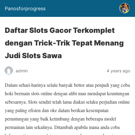
Panosforprogress
Daftar Slots Gacor Terkomplet
dengan Trick-Trik Tepat Menang
Judi Slots Sawa
admin
4 years ago
Dalam sehari-harinya selalu banyak bettor atau penjudi yang coba
hoki bermain slots online dengan alibi mau mendapat keuntungan
sebesarnya. Slots sendiri telah lama diakui selaku perjudian online
yang paling efisien dan oke dalam berikan kesempatan
peruntungan yang baik ketimbang dengan beberapa model
permainan lain sekalinya. Ditambah apabila mana anda coba