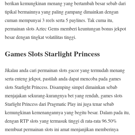
berikan kemungkinan menang yang bertambah besar sebab dari
tipikal bermainnya yang paling gampang dimainkan dengan
cuman mempunyai 3 reels serta 5 paylines. Tak cuma itu,
permainan slots Aztec Gems memberi keuntungan bonus jekpot
besar dengan tingkat volatilitas tinggi.
Games Slots Starlight Princess
Jikalau anda cari permainan slots gacor yang termudah menang
serta enteng jekpot, pastilah anda dapat mencoba pada games
slots Starlight Princess. Disamping simpel dimainkan sebab
menjajakan sekurang-kurangnya bet yang rendah, games slots
Starlight Princess dari Pragmatic Play ini juga tenar sebab
kemungkinan kemenangannya yang begitu besar. Dalam pada itu,
dengan RTP slots yang termasuk tinggi di rata-rata 96.50%
membuat permainan slots ini amat menjanjikan memberinya