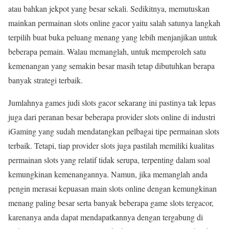
atau bahkan jekpot yang besar sekali. Sedikitnya, memutuskan
mainkan permainan slots online gacor yaitu salah satunya langkah
terpilih buat buka peluang menang yang lebih menjanjikan untuk
beberapa pemain. Walau memanglah, untuk memperoleh satu
kemenangan yang semakin besar masih tetap dibutuhkan berapa
banyak strategi terbaik.
Jumlahnya games judi slots gacor sekarang ini pastinya tak lepas
juga dari peranan besar beberapa provider slots online di industri
iGaming yang sudah mendatangkan pelbagai tipe permainan slots
terbaik. Tetapi, tiap provider slots juga pastilah memiliki kualitas
permainan slots yang relatif tidak serupa, terpenting dalam soal
kemungkinan kemenangannya. Namun, jika memanglah anda
pengin merasai kepuasan main slots online dengan kemungkinan
menang paling besar serta banyak beberapa game slots tergacor,
karenanya anda dapat mendapatkannya dengan tergabung di