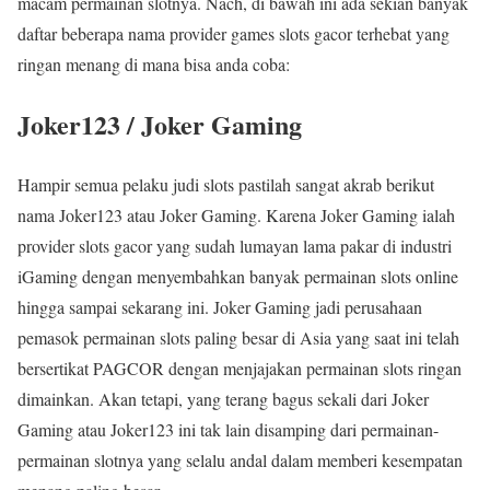
macam permainan slotnya. Nach, di bawah ini ada sekian banyak
daftar beberapa nama provider games slots gacor terhebat yang
ringan menang di mana bisa anda coba:
Joker123 / Joker Gaming
Hampir semua pelaku judi slots pastilah sangat akrab berikut
nama Joker123 atau Joker Gaming. Karena Joker Gaming ialah
provider slots gacor yang sudah lumayan lama pakar di industri
iGaming dengan menyembahkan banyak permainan slots online
hingga sampai sekarang ini. Joker Gaming jadi perusahaan
pemasok permainan slots paling besar di Asia yang saat ini telah
bersertikat PAGCOR dengan menjajakan permainan slots ringan
dimainkan. Akan tetapi, yang terang bagus sekali dari Joker
Gaming atau Joker123 ini tak lain disamping dari permainan-
permainan slotnya yang selalu andal dalam memberi kesempatan