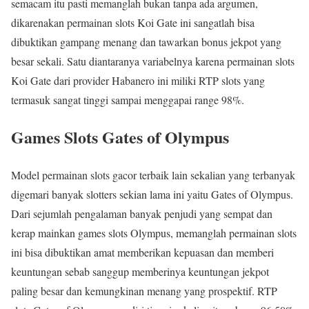
semacam itu pasti memanglah bukan tanpa ada argumen,
dikarenakan permainan slots Koi Gate ini sangatlah bisa
dibuktikan gampang menang dan tawarkan bonus jekpot yang
besar sekali. Satu diantaranya variabelnya karena permainan slots
Koi Gate dari provider Habanero ini miliki RTP slots yang
termasuk sangat tinggi sampai menggapai range 98%.
Games Slots Gates of Olympus
Model permainan slots gacor terbaik lain sekalian yang terbanyak
digemari banyak slotters sekian lama ini yaitu Gates of Olympus.
Dari sejumlah pengalaman banyak penjudi yang sempat dan
kerap mainkan games slots Olympus, memanglah permainan slots
ini bisa dibuktikan amat memberikan kepuasan dan memberi
keuntungan sebab sanggup memberinya keuntungan jekpot
paling besar dan kemungkinan menang yang prospektif. RTP