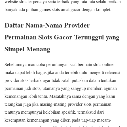
website slots terpercaya serta terbaik yang rata-rata selalu berikan
banyak ada pilihan games slots amat gacor dengan komplet.
Daftar Nama-Nama Provider
Permainan Slots Gacor Terunggul yang
Simpel Menang
Sebelumnya mau coba peruntungan saat bermain slots online,
maka dapat lebih bagus jika anda terlebih dulu mengerti referensi
provider slots terbaik agar tidak salah putuskan dalam tentukan
permainan judi slots, utamanya yang sanggup memberi agunan
kemenangan lebih tentu. Masalahnya sama dengan yang kami
terangkan juga jika masing-masing provider slots permainan
tentunya mempunyai kelebihan spesifik, termaksud dari
kesempatan kemenangan yang diberi pada tiap-tiap macam-