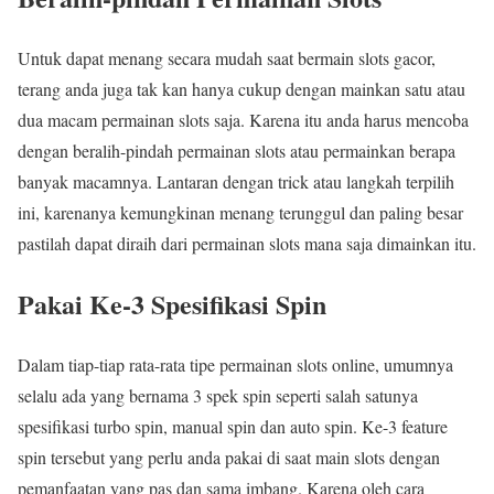
Untuk dapat menang secara mudah saat bermain slots gacor,
terang anda juga tak kan hanya cukup dengan mainkan satu atau
dua macam permainan slots saja. Karena itu anda harus mencoba
dengan beralih-pindah permainan slots atau permainkan berapa
banyak macamnya. Lantaran dengan trick atau langkah terpilih
ini, karenanya kemungkinan menang terunggul dan paling besar
pastilah dapat diraih dari permainan slots mana saja dimainkan itu.
Pakai Ke-3 Spesifikasi Spin
Dalam tiap-tiap rata-rata tipe permainan slots online, umumnya
selalu ada yang bernama 3 spek spin seperti salah satunya
spesifikasi turbo spin, manual spin dan auto spin. Ke-3 feature
spin tersebut yang perlu anda pakai di saat main slots dengan
pemanfaatan yang pas dan sama imbang. Karena oleh cara