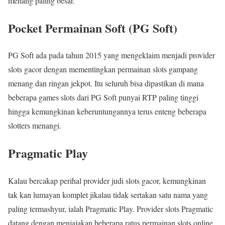
menang paling besar.
Pocket Permainan Soft (PG Soft)
PG Soft ada pada tahun 2015 yang mengeklaim menjadi provider
slots gacor dengan mementingkan permainan slots gampang
menang dan ringan jekpot. Itu seluruh bisa dipastikan di mana
beberapa games slots dari PG Soft punyai RTP paling tinggi
hingga kemungkinan keberuntungannya terus enteng beberapa
slotters menangi.
Pragmatic Play
Kalau bercakap perihal provider judi slots gacor, kemungkinan
tak kan lumayan komplet jikalau tidak sertakan satu nama yang
paling termashyur, ialah Pragmatic Play. Provider slots Pragmatic
datang dengan menjajakan beberapa ratus permainan slots online