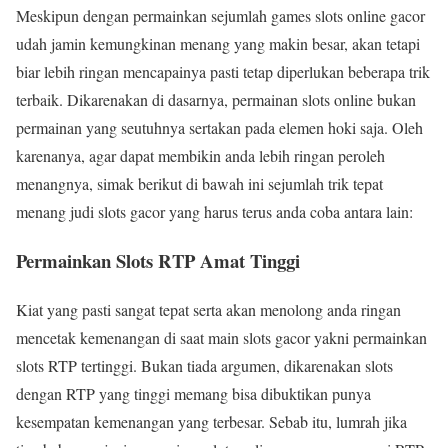
Meskipun dengan permainkan sejumlah games slots online gacor
udah jamin kemungkinan menang yang makin besar, akan tetapi
biar lebih ringan mencapainya pasti tetap diperlukan beberapa trik
terbaik. Dikarenakan di dasarnya, permainan slots online bukan
permainan yang seutuhnya sertakan pada elemen hoki saja. Oleh
karenanya, agar dapat membikin anda lebih ringan peroleh
menangnya, simak berikut di bawah ini sejumlah trik tepat
menang judi slots gacor yang harus terus anda coba antara lain:
Permainkan Slots RTP Amat Tinggi
Kiat yang pasti sangat tepat serta akan menolong anda ringan
mencetak kemenangan di saat main slots gacor yakni permainkan
slots RTP tertinggi. Bukan tiada argumen, dikarenakan slots
dengan RTP yang tinggi memang bisa dibuktikan punya
kesempatan kemenangan yang terbesar. Sebab itu, lumrah jika