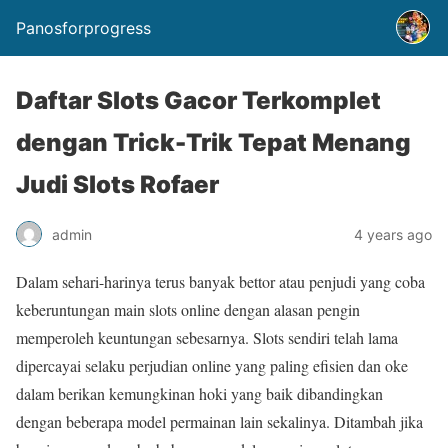
Panosforprogress
Daftar Slots Gacor Terkomplet
dengan Trick-Trik Tepat Menang
Judi Slots Rofaer
admin
4 years ago
Dalam sehari-harinya terus banyak bettor atau penjudi yang coba
keberuntungan main slots online dengan alasan pengin
memperoleh keuntungan sebesarnya. Slots sendiri telah lama
dipercayai selaku perjudian online yang paling efisien dan oke
dalam berikan kemungkinan hoki yang baik dibandingkan
dengan beberapa model permainan lain sekalinya. Ditambah jika