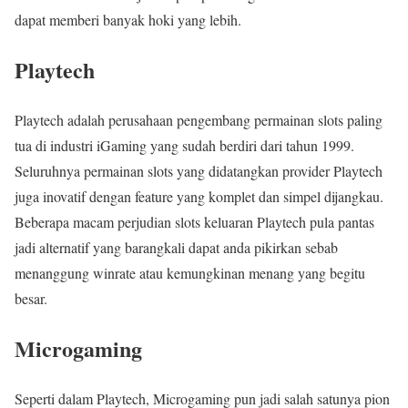
dapat memberi banyak hoki yang lebih.
Playtech
Playtech adalah perusahaan pengembang permainan slots paling
tua di industri iGaming yang sudah berdiri dari tahun 1999.
Seluruhnya permainan slots yang didatangkan provider Playtech
juga inovatif dengan feature yang komplet dan simpel dijangkau.
Beberapa macam perjudian slots keluaran Playtech pula pantas
jadi alternatif yang barangkali dapat anda pikirkan sebab
menanggung winrate atau kemungkinan menang yang begitu
besar.
Microgaming
Seperti dalam Playtech, Microgaming pun jadi salah satunya pion