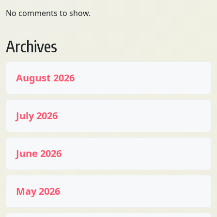
No comments to show.
Archives
August 2026
July 2026
June 2026
May 2026