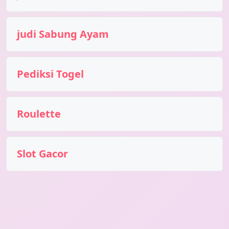
judi Sabung Ayam
Pediksi Togel
Roulette
Slot Gacor