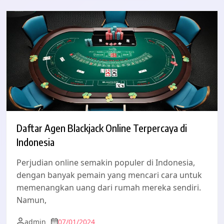
Daftar Agen Blackjack Online Terpercaya di
Indonesia
Perjudian online semakin populer di Indonesia,
dengan banyak pemain yang mencari cara untuk
memenangkan uang dari rumah mereka sendiri.
Namun,
admin
07/01/2024