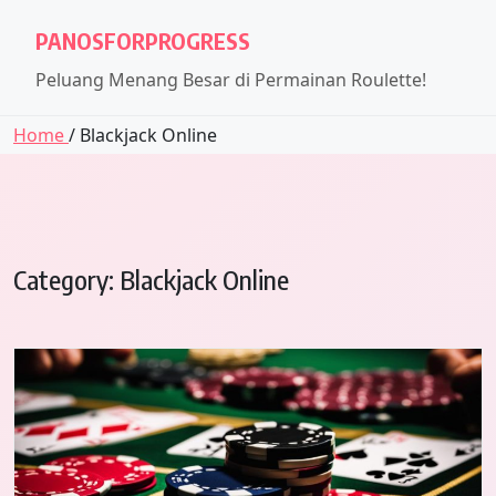
PANOSFORPROGRESS
Peluang Menang Besar di Permainan Roulette!
Home
/ Blackjack Online
Category:
Blackjack Online