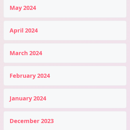
May 2024
April 2024
March 2024
February 2024
January 2024
December 2023