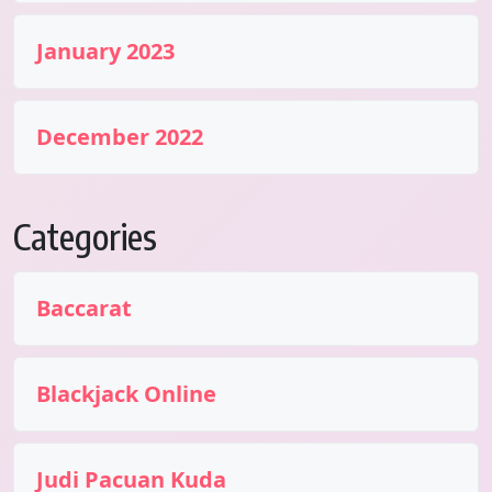
January 2023
December 2022
Categories
Baccarat
Blackjack Online
Judi Pacuan Kuda