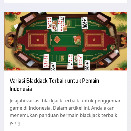
Variasi Blackjack Terbaik untuk Pemain
Indonesia
Jelajahi variasi blackjack terbaik untuk penggemar
game di Indonesia. Dalam artikel ini, Anda akan
menemukan panduan bermain blackjack terbaik
yang