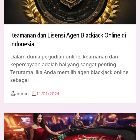
Keamanan dan Lisensi Agen Blackjack Online di
Indonesia
Dalam dunia perjudian online, keamanan dan
kepercayaan adalah hal yang sangat penting.
Terutama jika Anda memilih agen blackjack online
sebagai
admin
11/01/2024