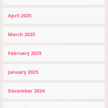
April 2025
March 2025
February 2025
January 2025
December 2024