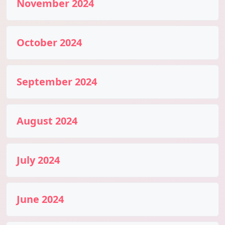
November 2024
October 2024
September 2024
August 2024
July 2024
June 2024