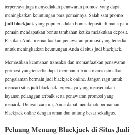
terpercaya juga menyediakan penawaran promosi yang dapat
promo
meningkatkan keuntungan para pemainnya. Salah satu
judi blackjack
yang populer adalah bonus deposit, di mana para
pemain mendapatkan bonus tambahan ketika melakukan deposit.
Pastikan Anda memanfaatkan penawaran promosi yang tersedia
untuk meningkatkan keuntungan Anda di situs judi blackjack.
Memastikan keamanan transaksi dan memanfaatkan penawaran
promosi yang tersedia dapat membantu Anda memaksimalkan
pengalaman bermain judi blackjack online. Jangan ragu untuk
mencari situs judi blackjack terpercaya yang menyediakan
layanan pelanggan terbaik serta penawaran promosi yang
menarik. Dengan cara ini, Anda dapat menikmati permainan
blackjack online dengan aman dan untung besar sekaligus.
Peluang Menang Blackjack di Situs Judi