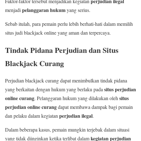
perjudian ilegal
Faktor-faktor tersebut menjadikan kegiatan
pelanggaran hukum
menjadi
yang serius.
Sebab itulah, para pemain perlu lebih berhati-hati dalam memilih
situs judi blackjack online yang aman dan terpercaya.
Tindak Pidana Perjudian dan Situs
Blackjack Curang
Perjudian blackjack curang dapat menimbulkan tindak pidana
situs perjudian
yang berkaitan dengan hukum yang berlaku pada
online curang
situs
. Pelanggaran hukum yang dilakukan oleh
perjudian online curang
dapat membawa dampak bagi pemain
perjudian ilegal
dan pelaku dalam kegiatan
.
Dalam beberapa kasus, pemain mungkin terjebak dalam situasi
kegiatan perjudian
yang tidak diinginkan ketika terlibat dalam