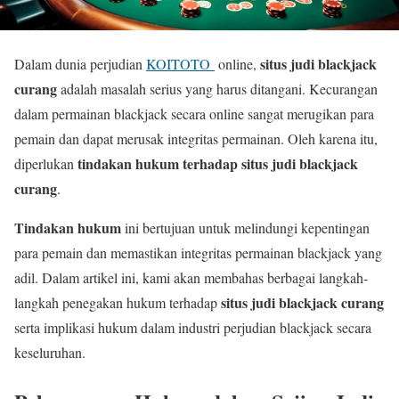
situs judi blackjack
Dalam dunia perjudian
KOITOTO
online,
curang
adalah masalah serius yang harus ditangani. Kecurangan
dalam permainan blackjack secara online sangat merugikan para
pemain dan dapat merusak integritas permainan. Oleh karena itu,
tindakan hukum terhadap situs judi blackjack
diperlukan
curang
.
Tindakan hukum
ini bertujuan untuk melindungi kepentingan
para pemain dan memastikan integritas permainan blackjack yang
adil. Dalam artikel ini, kami akan membahas berbagai langkah-
situs judi blackjack curang
langkah penegakan hukum terhadap
serta implikasi hukum dalam industri perjudian blackjack secara
keseluruhan.