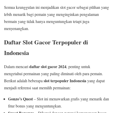
Semua keunggulan ini menjadikan slot gacor sebagai pilihan yang
lebih menarik bagi pemain yang menginginkan pengalaman
bermain yang tidak hanya menguntungkan tetapi juga
menyenangkan.
Daftar Slot Gacor Terpopuler di
Indonesia
daftar slot gacor 2024
Dalam mencari
, penting untuk
mengetahui permainan yang paling diminati oleh para pemain.
slot terpopuler Indonesia
Berikut adalah beberapa
yang dapat
menjadi referensi saat memilih permainan:
Gonzo’s Quest
– Slot ini menawarkan grafis yang menarik dan
fitur bonus yang menguntungkan.
Sweet Bonanza
– Dikenal dengan potensi kemenangan besar,