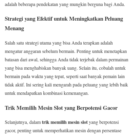
adalah beberapa pendekatan yang mungkin berguna bagi Anda.
Strategi yang Efektif untuk Meningkatkan Peluang
Menang
Salah satu strategi utama yang bisa Anda terapkan adalah
mengatur anggaran sebelum bermain. Penting untuk menetapkan
batasan dari awal, sehingga Anda tidak terjebak dalam permainan
yang bisa menghabiskan banyak uang. Selain itu, cobalah untuk
bermain pada waktu yang tepat, seperti saat banyak pemain lain
tidak aktif. Ini sering kali mengarah pada peluang yang lebih baik
untuk mendapatkan kombinasi kemenangan.
Trik Memilih Mesin Slot yang Berpotensi Gacor
trik memilih mesin slot
Selanjutnya, dalam
yang berpotensi
gacor, penting untuk memperhatikan mesin dengan persentase