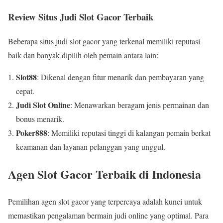
Review Situs Judi Slot Gacor Terbaik
Beberapa situs judi slot gacor yang terkenal memiliki reputasi
baik dan banyak dipilih oleh pemain antara lain:
Slot88
: Dikenal dengan fitur menarik dan pembayaran yang
cepat.
Judi Slot Online
: Menawarkan beragam jenis permainan dan
bonus menarik.
Poker888
: Memiliki reputasi tinggi di kalangan pemain berkat
keamanan dan layanan pelanggan yang unggul.
Agen Slot Gacor Terbaik di Indonesia
Pemilihan agen slot gacor yang terpercaya adalah kunci untuk
memastikan pengalaman bermain judi online yang optimal. Para