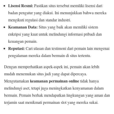
Lisensi Resmi:
Pastikan situs tersebut memiliki lisensi dari
badan pengatur yang diakui. Ini menunjukkan bahwa mereka
mengikuti regulasi dan standar industri.
Keamanan Data:
Situs yang baik akan memiliki sistem
enkripsi yang kuat untuk melindungi informasi pribadi dan
keuangan pemain.
Reputasi:
Cari ulasan dan testimoni dari pemain lain mengenai
pengalaman mereka dalam bermain di situs tertentu.
Dengan memperhatikan aspek-aspek ini, pemain akan lebih
mudah menemukan situs judi yang dapat dipercaya.
keamanan permainan online
Mengutamakan
tidak hanya
melindungi aset, tetapi juga meningkatkan kenyamanan dalam
bermain. Pemain berhak mendapatkan lingkungan yang aman dan
terjamin saat menikmati permainan slot yang mereka sukai.