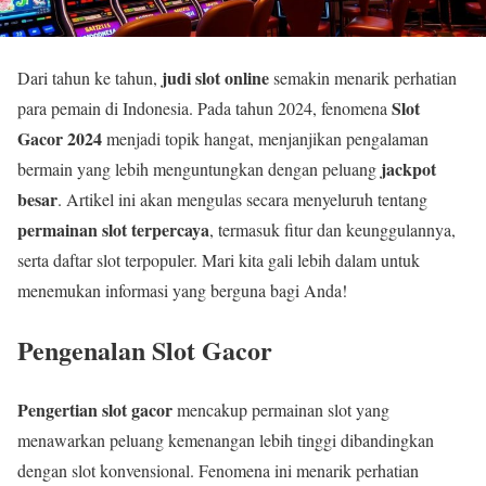
judi slot online
Dari tahun ke tahun,
semakin menarik perhatian
Slot
para pemain di Indonesia. Pada tahun 2024, fenomena
Gacor 2024
menjadi topik hangat, menjanjikan pengalaman
jackpot
bermain yang lebih menguntungkan dengan peluang
besar
. Artikel ini akan mengulas secara menyeluruh tentang
permainan slot terpercaya
, termasuk fitur dan keunggulannya,
serta daftar slot terpopuler. Mari kita gali lebih dalam untuk
menemukan informasi yang berguna bagi Anda!
Pengenalan Slot Gacor
Pengertian slot gacor
mencakup permainan slot yang
menawarkan peluang kemenangan lebih tinggi dibandingkan
dengan slot konvensional. Fenomena ini menarik perhatian