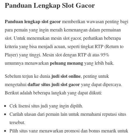
Panduan Lengkap Slot Gacor
Panduan lengkap slot gacor
memberikan wawasan penting bagi
para pemain yang ingin meraih kemenangan dalam permainan
slot. Untuk menemukan mesin slot gacor, perhatikan beberapa
kriteria yang bisa menjadi acuan, seperti tingkat RTP (Return to
Player) yang tinggi. Mesin slot dengan RTP di atas 95%
peluang menang
umumnya menawarkan
yang lebih baik.
judi slot online
Sebelum terjun ke dunia
, penting untuk
daftar situs judi slot gacor
mengetahui
yang dapat dipercaya.
Berikut adalah beberapa langkah yang dapat diikuti:
Cek lisensi situs judi yang ingin dipilih.
Carilah ulasan dari pemain lain untuk memahami reputasi situs
tersebut.
Pilih situs yang menawarkan promosi dan bonus menarik untuk