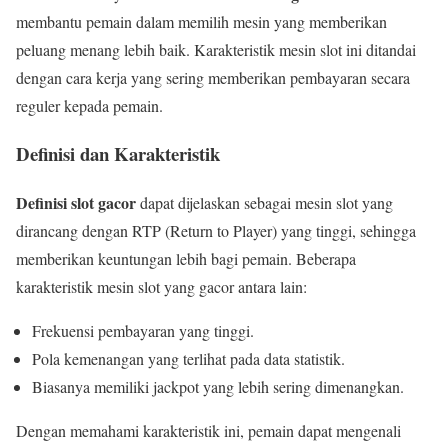
membantu pemain dalam memilih mesin yang memberikan
peluang menang lebih baik. Karakteristik mesin slot ini ditandai
dengan cara kerja yang sering memberikan pembayaran secara
reguler kepada pemain.
Definisi dan Karakteristik
Definisi slot gacor
dapat dijelaskan sebagai mesin slot yang
dirancang dengan RTP (Return to Player) yang tinggi, sehingga
memberikan keuntungan lebih bagi pemain. Beberapa
karakteristik mesin slot yang gacor antara lain:
Frekuensi pembayaran yang tinggi.
Pola kemenangan yang terlihat pada data statistik.
Biasanya memiliki jackpot yang lebih sering dimenangkan.
Dengan memahami karakteristik ini, pemain dapat mengenali