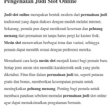
Pengenalan Judi Slot Online
Judi slot online
permainan judi
merupakan bentuk modern dari
tradisional yang dapat diakses dengan mudah melalui internet.
peluang
Sekarang, pemula pun dapat menikmati keseruan dan
menang
dari permainan ini tanpa harus pergi ke kasino fisik.
Mesin slot
menawarkan berbagai tema dan variasi, sehingga
pemain dapat memilih sesuai dengan preferensi mereka.
mesin slot
Memahami cara kerja
menjadi kunci bagi pemain baru.
Setiap jenis mesin slot memiliki karakteristik unik yang perlu
permainan judi
diketahui. Fitur-fitur dalam
ini, seperti putaran
gratis dan bonus, memberikan kesempatan pemain untuk
peluang menang
meningkatkan
. Penting bagi pemula untuk
permainan judi
membaca panduan sebelum memulai
slot online
agar dapat memaksimalkan pengalaman bermain.