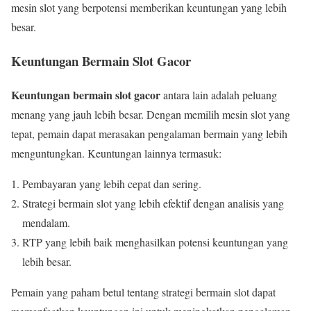
mesin slot yang berpotensi memberikan keuntungan yang lebih
besar.
Keuntungan Bermain Slot Gacor
Keuntungan bermain slot gacor
antara lain adalah peluang
menang yang jauh lebih besar. Dengan memilih mesin slot yang
tepat, pemain dapat merasakan pengalaman bermain yang lebih
menguntungkan. Keuntungan lainnya termasuk:
Pembayaran yang lebih cepat dan sering.
Strategi bermain slot yang lebih efektif dengan analisis yang
mendalam.
RTP yang lebih baik menghasilkan potensi keuntungan yang
lebih besar.
Pemain yang paham betul tentang strategi bermain slot dapat