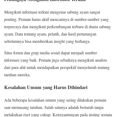
Mengikuti informasi terkini mengenai sabung ayam sangat
penting. Pemain harus aktif mencarinya di sumber-sumber yang
terpercaya dan mengikuti perkembangan terbaru di dunia sabung
ayam. Data tentang ayam, pelatih, dan hasil pertarungan
sebelumnya bisa memberikan insight yang berharga.
Situs forum dan grup media sosial dapat menjadi sumber
informasi yang baik. Pemain juga sebaiknya mengikuti analisis
dari para ahli untuk mendapatkan perspektif menyeluruh tentang
taruhan mereka.
Kesalahan Umum yang Harus Dihindari
Ada beberapa kesalahan umum yang sering dilakukan pemain
saat memasang taruhan. Salah satunya adalah bertaruh tanpa
melakukan riset yang cukup. Ketergantungan pada insting semata