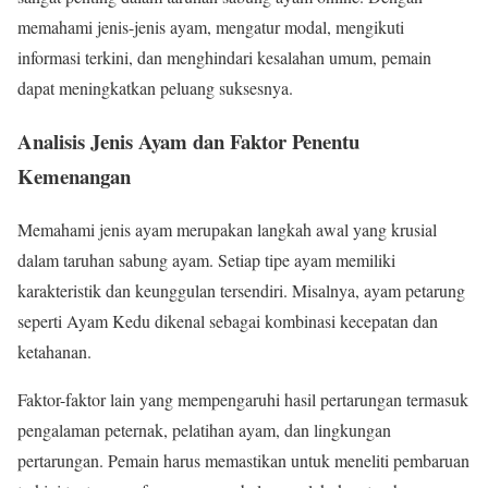
memahami jenis-jenis ayam, mengatur modal, mengikuti
informasi terkini, dan menghindari kesalahan umum, pemain
dapat meningkatkan peluang suksesnya.
Analisis Jenis Ayam dan Faktor Penentu
Kemenangan
Memahami jenis ayam merupakan langkah awal yang krusial
dalam taruhan sabung ayam. Setiap tipe ayam memiliki
karakteristik dan keunggulan tersendiri. Misalnya, ayam petarung
seperti Ayam Kedu dikenal sebagai kombinasi kecepatan dan
ketahanan.
Faktor-faktor lain yang mempengaruhi hasil pertarungan termasuk
pengalaman peternak, pelatihan ayam, dan lingkungan
pertarungan. Pemain harus memastikan untuk meneliti pembaruan