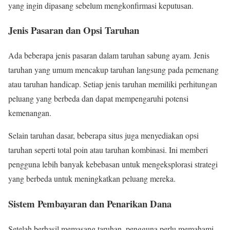
yang ingin dipasang sebelum mengkonfirmasi keputusan.
Jenis Pasaran dan Opsi Taruhan
Ada beberapa jenis pasaran dalam taruhan sabung ayam. Jenis
taruhan yang umum mencakup taruhan langsung pada pemenang
atau taruhan handicap. Setiap jenis taruhan memiliki perhitungan
peluang yang berbeda dan dapat mempengaruhi potensi
kemenangan.
Selain taruhan dasar, beberapa situs juga menyediakan opsi
taruhan seperti total poin atau taruhan kombinasi. Ini memberi
pengguna lebih banyak kebebasan untuk mengeksplorasi strategi
yang berbeda untuk meningkatkan peluang mereka.
Sistem Pembayaran dan Penarikan Dana
Setelah berhasil memasang taruhan, pengguna perlu memahami