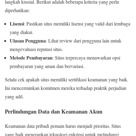
langkah krusial. Berikut adalah beberapa kriteria yang perlu
diperhatikan:
Lisensi
: Pastikan situs memiliki lisensi yang valid dari lembaga
yang diakui.
Ulasan Pengguna
: Lihat review dari pengguna lain untuk
mengevaluasi reputasi situs.
Metode Pembayaran
: Situs terpercaya menawarkan opsi
pembayaran yang aman dan bervariasi.
Selalu cek apakah situs memiliki sertifikasi keamanan yang baik.
Ini mencerminkan komitmen mereka terhadap praktik perjudian
yang adil.
Perlindungan Data dan Keamanan Akun
Keamanan data pribadi pemain harus menjadi prioritas. Situs
yang baik menerapkan teknologi enkripsi untuk melindungi