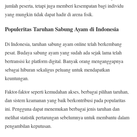
jumlah peserta, tetapi juga memberi kesempatan bagi individu
yang mungkin tidak dapat hadir di arena fisik.
Populeritas Taruhan Sabung Ayam di Indonesia
Di Indonesia, taruhan sabung ayam online telah berkembang
pesat. Budaya sabung ayam yang sudah ada sejak lama telah
bertransisi ke platform digital. Banyak orang menganggapnya
sebagai hiburan sekaligus peluang untuk mendapatkan
keuntungan.
Faktor-faktor seperti kemudahan akses, berbagai pilihan taruhan,
dan sistem keamanan yang baik berkontribusi pada popularitas
ini. Pengguna dapat menemukan berbagai jenis taruhan dan
melihat statistik pertarungan sebelumnya untuk membantu dalam
pengambilan keputusan.