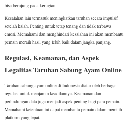
bisa berujung pada kerugian.
Kesalahan lain termasuk meningkatkan taruhan secara impulsif
setelah kalah. Penting untuk tetap tenang dan tidak terbawa
emosi. Memahami dan menghindari kesalahan ini akan membantu
pemain meraih hasil yang lebih baik dalam jangka panjang.
Regulasi, Keamanan, dan Aspek
Legalitas Taruhan Sabung Ayam Online
Taruhan sabung ayam online di Indonesia diatur oleh berbagai
regulasi untuk menjamin keadilannya. Keamanan dan
perlindungan data juga menjadi aspek penting bagi para pemain.
Memahami ketentuan ini dapat membantu pemain dalam memilih
platform yang tepat.