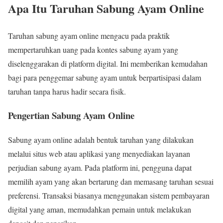
Apa Itu Taruhan Sabung Ayam Online
Taruhan sabung ayam online mengacu pada praktik
mempertaruhkan uang pada kontes sabung ayam yang
diselenggarakan di platform digital. Ini memberikan kemudahan
bagi para penggemar sabung ayam untuk berpartisipasi dalam
taruhan tanpa harus hadir secara fisik.
Pengertian Sabung Ayam Online
Sabung ayam online adalah bentuk taruhan yang dilakukan
melalui situs web atau aplikasi yang menyediakan layanan
perjudian sabung ayam. Pada platform ini, pengguna dapat
memilih ayam yang akan bertarung dan memasang taruhan sesuai
preferensi. Transaksi biasanya menggunakan sistem pembayaran
digital yang aman, memudahkan pemain untuk melakukan