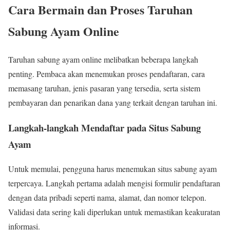
Cara Bermain dan Proses Taruhan
Sabung Ayam Online
Taruhan sabung ayam online melibatkan beberapa langkah
penting. Pembaca akan menemukan proses pendaftaran, cara
memasang taruhan, jenis pasaran yang tersedia, serta sistem
pembayaran dan penarikan dana yang terkait dengan taruhan ini.
Langkah-langkah Mendaftar pada Situs Sabung
Ayam
Untuk memulai, pengguna harus menemukan situs sabung ayam
terpercaya. Langkah pertama adalah mengisi formulir pendaftaran
dengan data pribadi seperti nama, alamat, dan nomor telepon.
Validasi data sering kali diperlukan untuk memastikan keakuratan
informasi.