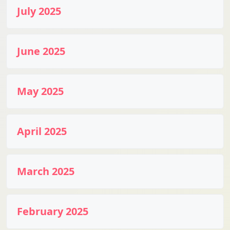
July 2025
June 2025
May 2025
April 2025
March 2025
February 2025