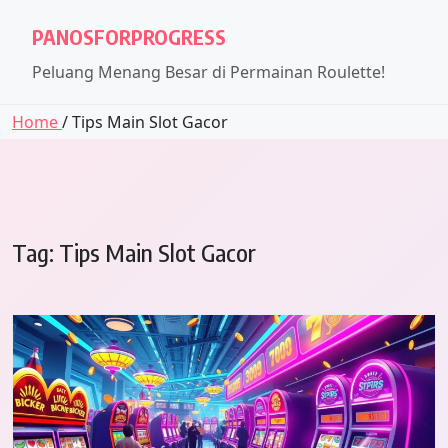
PANOSFORPROGRESS
Peluang Menang Besar di Permainan Roulette!
Home
/ Tips Main Slot Gacor
Tag:
Tips Main Slot Gacor