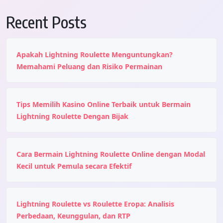
Recent Posts
Apakah Lightning Roulette Menguntungkan?
Memahami Peluang dan Risiko Permainan
Tips Memilih Kasino Online Terbaik untuk Bermain
Lightning Roulette Dengan Bijak
Cara Bermain Lightning Roulette Online dengan Modal
Kecil untuk Pemula secara Efektif
Lightning Roulette vs Roulette Eropa: Analisis
Perbedaan, Keunggulan, dan RTP