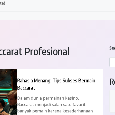
te!
carat Profesional
Se
R
Rahasia Menang: Tips Sukses Bermain
Baccarat
Dalam dunia permainan kasino,
Baccarat menjadi salah satu favorit
banyak pemain karena kesederhanaan