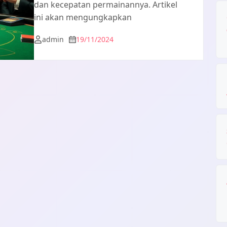
dan kecepatan permainannya. Artikel
ini akan mengungkapkan
admin
19/11/2024