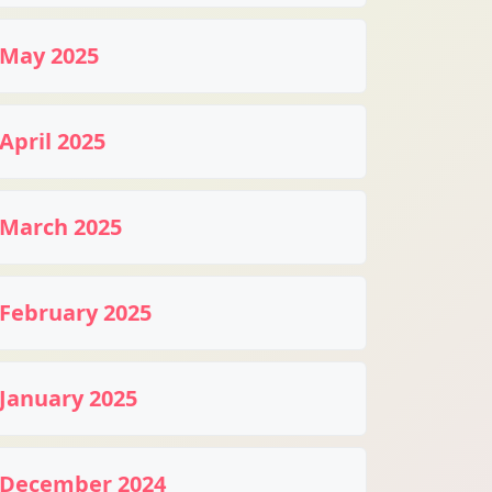
May 2025
April 2025
March 2025
February 2025
January 2025
December 2024