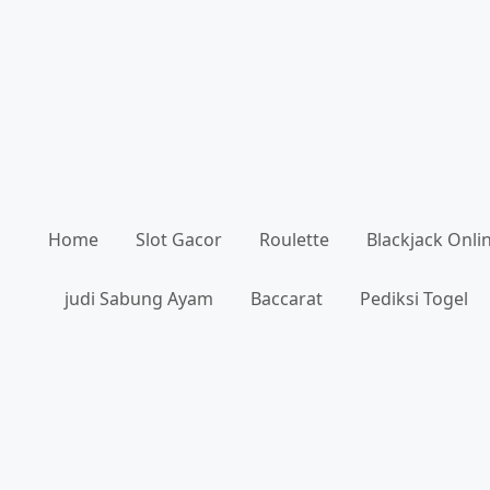
Home
Slot Gacor
Roulette
Blackjack Onli
judi Sabung Ayam
Baccarat
Pediksi Togel