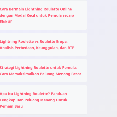
Cara Bermain Lightning Roulette Online
dengan Modal Kecil untuk Pemula secara
Efektif
Lightning Roulette vs Roulette Eropa:
Analisis Perbedaan, Keunggulan, dan RTP
Strategi Lightning Roulette untuk Pemula:
Cara Memaksimalkan Peluang Menang Besar
Apa Itu Lightning Roulette? Panduan
Lengkap Dan Peluang Menang Untuk
Pemain Baru