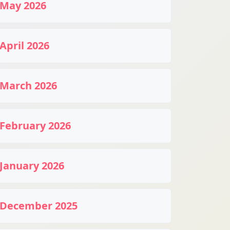
May 2026
April 2026
March 2026
February 2026
January 2026
December 2025