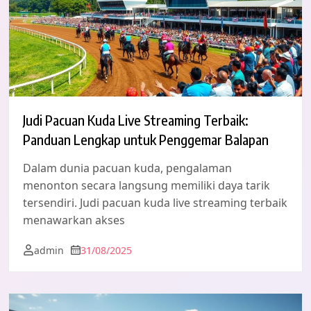
Judi Pacuan Kuda Live Streaming Terbaik:
Panduan Lengkap untuk Penggemar Balapan
Dalam dunia pacuan kuda, pengalaman
menonton secara langsung memiliki daya tarik
tersendiri. Judi pacuan kuda live streaming terbaik
menawarkan akses
admin
31/08/2025