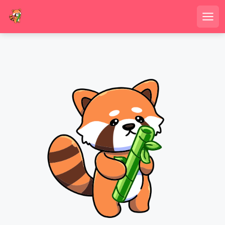
Men
Skip
to
content