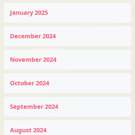
January 2025
December 2024
November 2024
October 2024
September 2024
August 2024