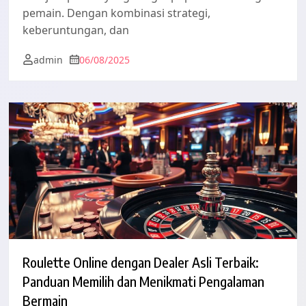
pemain. Dengan kombinasi strategi,
keberuntungan, dan
admin
06/08/2025
Roulette Online dengan Dealer Asli Terbaik:
Panduan Memilih dan Menikmati Pengalaman
Bermain