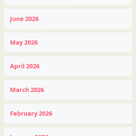
June 2026
May 2026
April 2026
March 2026
February 2026