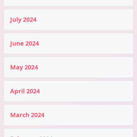
July 2024
June 2024
May 2024
April 2024
March 2024