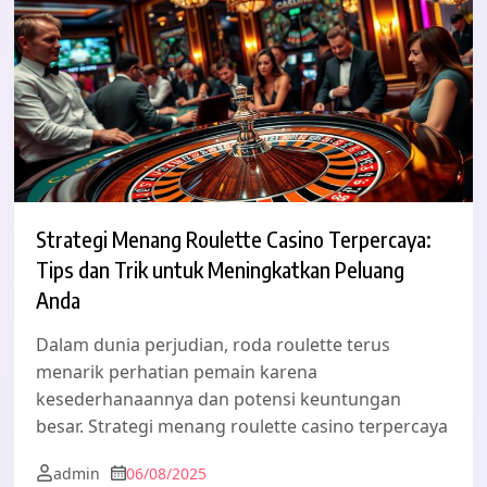
Strategi Menang Roulette Casino Terpercaya:
Tips dan Trik untuk Meningkatkan Peluang
Anda
Dalam dunia perjudian, roda roulette terus
menarik perhatian pemain karena
kesederhanaannya dan potensi keuntungan
besar. Strategi menang roulette casino terpercaya
admin
06/08/2025