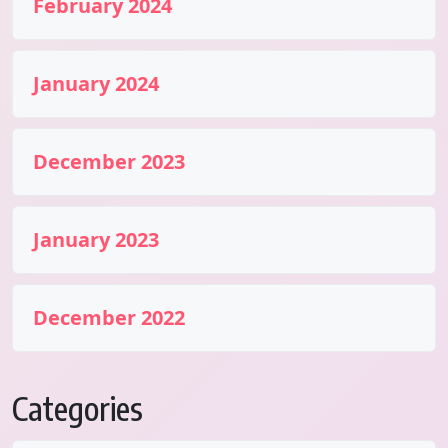
February 2024
January 2024
December 2023
January 2023
December 2022
Categories