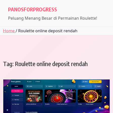
PANOSFORPROGRESS
Peluang Menang Besar di Permainan Roulette!
Home
/ Roulette online deposit rendah
Tag:
Roulette online deposit rendah