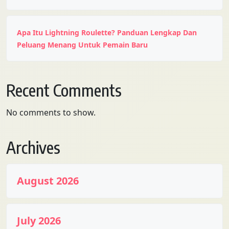
Apa Itu Lightning Roulette? Panduan Lengkap Dan
Peluang Menang Untuk Pemain Baru
Recent Comments
No comments to show.
Archives
August 2026
July 2026