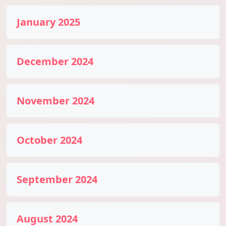
January 2025
December 2024
November 2024
October 2024
September 2024
August 2024