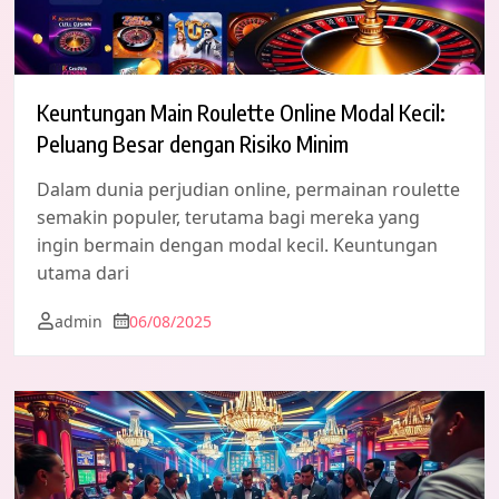
Keuntungan Main Roulette Online Modal Kecil:
Peluang Besar dengan Risiko Minim
Dalam dunia perjudian online, permainan roulette
semakin populer, terutama bagi mereka yang
ingin bermain dengan modal kecil. Keuntungan
utama dari
admin
06/08/2025