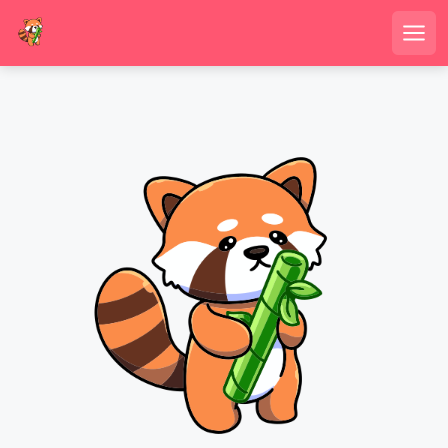
Men
Skip
to
content