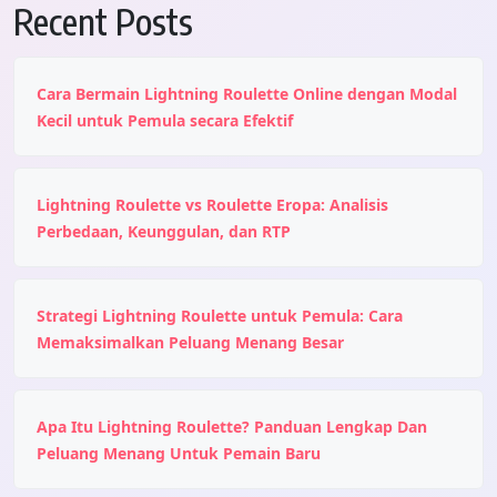
Recent Posts
Cara Bermain Lightning Roulette Online dengan Modal
Kecil untuk Pemula secara Efektif
Lightning Roulette vs Roulette Eropa: Analisis
Perbedaan, Keunggulan, dan RTP
Strategi Lightning Roulette untuk Pemula: Cara
Memaksimalkan Peluang Menang Besar
Apa Itu Lightning Roulette? Panduan Lengkap Dan
Peluang Menang Untuk Pemain Baru