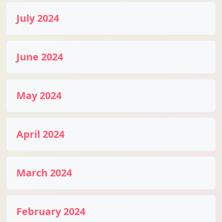
July 2024
June 2024
May 2024
April 2024
March 2024
February 2024