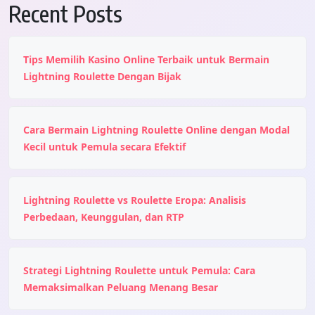
Recent Posts
Tips Memilih Kasino Online Terbaik untuk Bermain
Lightning Roulette Dengan Bijak
Cara Bermain Lightning Roulette Online dengan Modal
Kecil untuk Pemula secara Efektif
Lightning Roulette vs Roulette Eropa: Analisis
Perbedaan, Keunggulan, dan RTP
Strategi Lightning Roulette untuk Pemula: Cara
Memaksimalkan Peluang Menang Besar