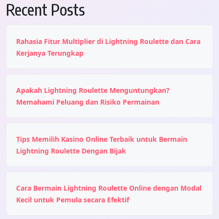
Recent Posts
Rahasia Fitur Multiplier di Lightning Roulette dan Cara
Kerjanya Terungkap
Apakah Lightning Roulette Menguntungkan?
Memahami Peluang dan Risiko Permainan
Tips Memilih Kasino Online Terbaik untuk Bermain
Lightning Roulette Dengan Bijak
Cara Bermain Lightning Roulette Online dengan Modal
Kecil untuk Pemula secara Efektif