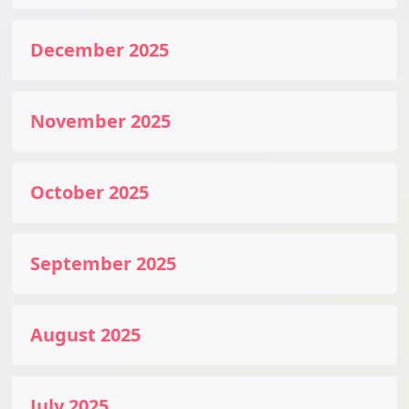
December 2025
November 2025
October 2025
September 2025
August 2025
July 2025