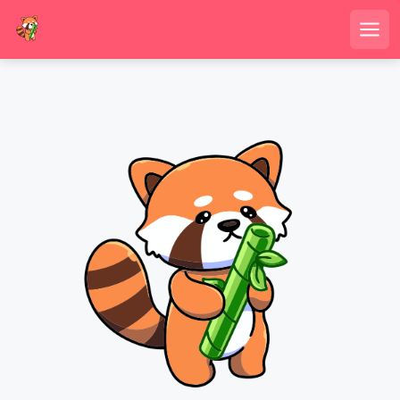
Men
Skip
to
content