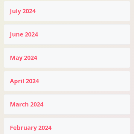
July 2024
June 2024
May 2024
April 2024
March 2024
February 2024