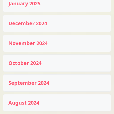
January 2025
December 2024
November 2024
October 2024
September 2024
August 2024