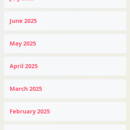
June 2025
May 2025
April 2025
March 2025
February 2025