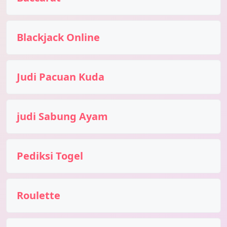
Blackjack Online
Judi Pacuan Kuda
judi Sabung Ayam
Pediksi Togel
Roulette