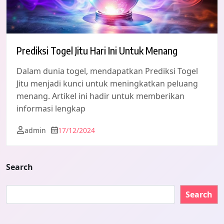
Prediksi Togel Jitu Hari Ini Untuk Menang
Dalam dunia togel, mendapatkan Prediksi Togel
Jitu menjadi kunci untuk meningkatkan peluang
menang. Artikel ini hadir untuk memberikan
informasi lengkap
admin
17/12/2024
Search
Search