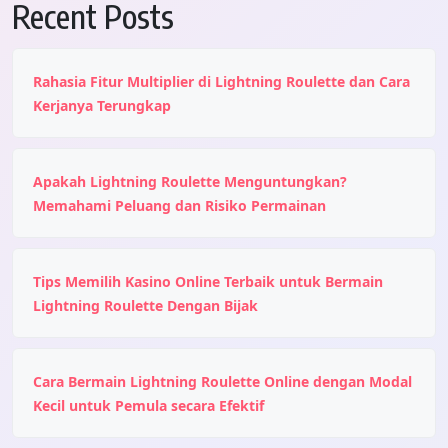
Recent Posts
Rahasia Fitur Multiplier di Lightning Roulette dan Cara
Kerjanya Terungkap
Apakah Lightning Roulette Menguntungkan?
Memahami Peluang dan Risiko Permainan
Tips Memilih Kasino Online Terbaik untuk Bermain
Lightning Roulette Dengan Bijak
Cara Bermain Lightning Roulette Online dengan Modal
Kecil untuk Pemula secara Efektif