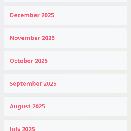
December 2025
November 2025
October 2025
September 2025
August 2025
July 2025