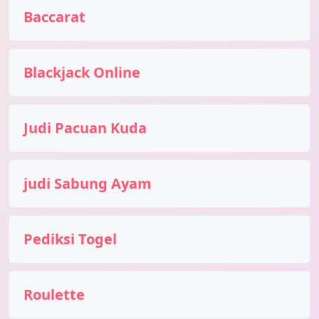
Baccarat
Blackjack Online
Judi Pacuan Kuda
judi Sabung Ayam
Pediksi Togel
Roulette