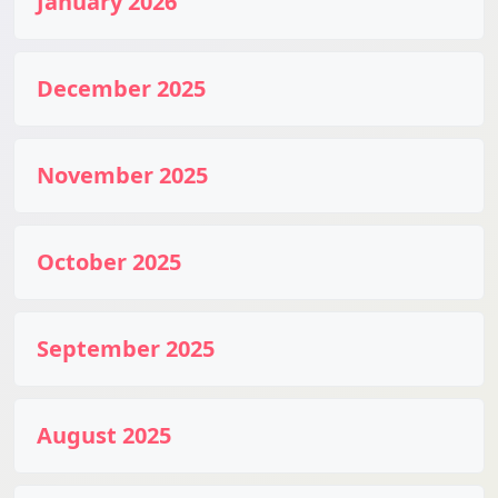
January 2026
December 2025
November 2025
October 2025
September 2025
August 2025