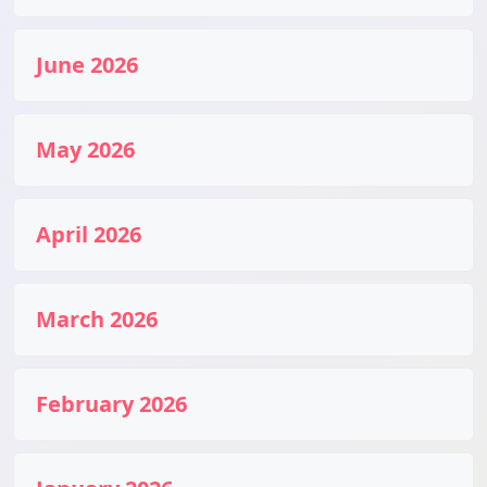
June 2026
May 2026
April 2026
March 2026
February 2026