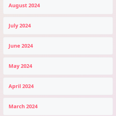
August 2024
July 2024
June 2024
May 2024
April 2024
March 2024