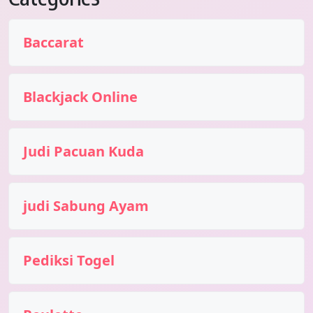
Baccarat
Blackjack Online
Judi Pacuan Kuda
judi Sabung Ayam
Pediksi Togel