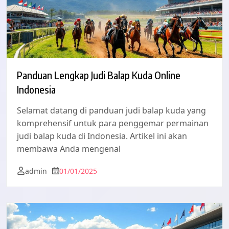
Panduan Lengkap Judi Balap Kuda Online
Indonesia
Selamat datang di panduan judi balap kuda yang
komprehensif untuk para penggemar permainan
judi balap kuda di Indonesia. Artikel ini akan
membawa Anda mengenal
admin
01/01/2025