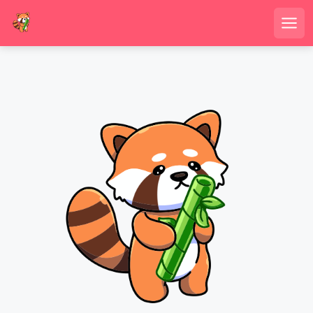
Men
Skip
to
content