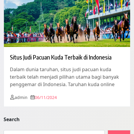
Situs Judi Pacuan Kuda Terbaik di Indonesia
Dalam dunia taruhan, situs judi pacuan kuda
terbaik telah menjadi pilihan utama bagi banyak
penggemar di Indonesia. Taruhan kuda online
admin
06/11/2024
Search