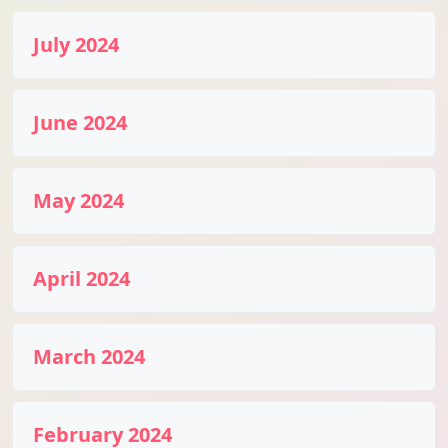
July 2024
June 2024
May 2024
April 2024
March 2024
February 2024