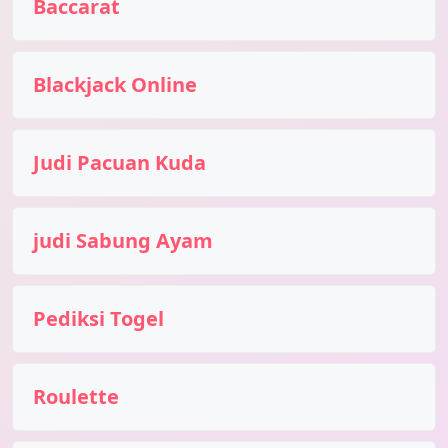
Baccarat
Blackjack Online
Judi Pacuan Kuda
judi Sabung Ayam
Pediksi Togel
Roulette