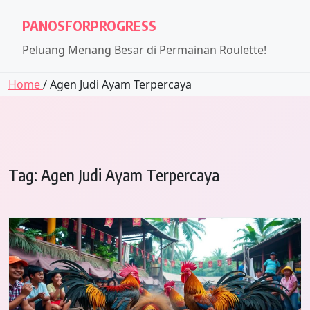
PANOSFORPROGRESS
Peluang Menang Besar di Permainan Roulette!
Home
/ Agen Judi Ayam Terpercaya
Tag:
Agen Judi Ayam Terpercaya