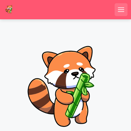
Men
Skip
to
content