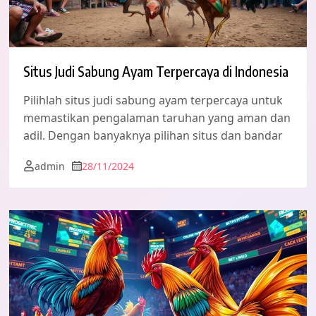
Situs Judi Sabung Ayam Terpercaya di Indonesia
Pilihlah situs judi sabung ayam terpercaya untuk
memastikan pengalaman taruhan yang aman dan
adil. Dengan banyaknya pilihan situs dan bandar
admin
28/11/2024