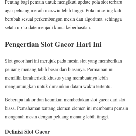
Penting bagi pemain untuk mengikuti update pola slot terbaru
agar peluang meraih maxwin lebih tinggi. Pola ini sering kali
berubah sesuai perkembangan mesin dan algoritma, sehingga
selalu up-to-date menjadi kunci keberhasilan.
Pengertian Slot Gacor Hari Ini
Slot gacor hari ini merujuk pada mesin slot yang memberikan
peluang menang lebih besar dari biasanya. Permainan ini
memiliki karakteristik khusus yang membuatnya lebih
menguntungkan untuk dimainkan dalam waktu tertentu.
Beberapa faktor dan keunikan membedakan slot gacor dari slot
biasa. Pemahaman tentang elemen-elemen ini membantu pemain
mengenali mesin dengan peluang menang lebih tinggi.
Definisi Slot Gacor