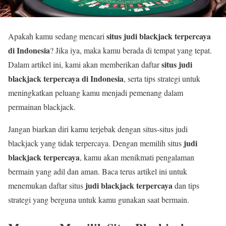
situs judi blackjack terpercaya
Apakah kamu sedang mencari
di Indonesia
? Jika iya, maka kamu berada di tempat yang tepat.
situs judi
Dalam artikel ini, kami akan memberikan daftar
blackjack terpercaya di Indonesia
, serta tips strategi untuk
meningkatkan peluang kamu menjadi pemenang dalam
permainan blackjack.
Jangan biarkan diri kamu terjebak dengan situs-situs judi
judi
blackjack yang tidak terpercaya. Dengan memilih situs
blackjack terpercaya
, kamu akan menikmati pengalaman
bermain yang adil dan aman. Baca terus artikel ini untuk
judi blackjack terpercaya
menemukan daftar situs
dan tips
strategi yang berguna untuk kamu gunakan saat bermain.