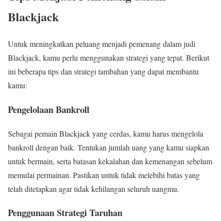
Blackjack
Untuk meningkatkan peluang menjadi pemenang dalam judi
Blackjack, kamu perlu menggunakan strategi yang tepat. Berikut
ini beberapa tips dan strategi tambahan yang dapat membantu
kamu:
Pengelolaan Bankroll
Sebagai pemain Blackjack yang cerdas, kamu harus mengelola
bankroll dengan baik. Tentukan jumlah uang yang kamu siapkan
untuk bermain, serta batasan kekalahan dan kemenangan sebelum
memulai permainan. Pastikan untuk tidak melebihi batas yang
telah ditetapkan agar tidak kehilangan seluruh uangmu.
Penggunaan Strategi Taruhan