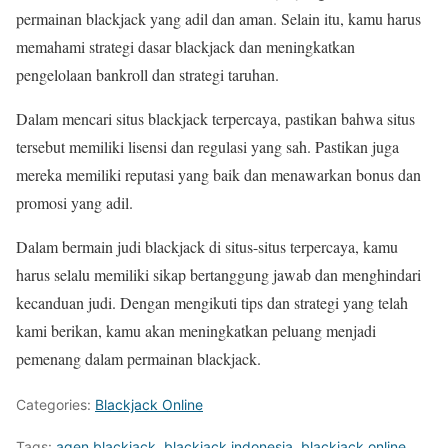
permainan blackjack yang adil dan aman. Selain itu, kamu harus
memahami strategi dasar blackjack dan meningkatkan
pengelolaan bankroll dan strategi taruhan.
Dalam mencari situs blackjack terpercaya, pastikan bahwa situs
tersebut memiliki lisensi dan regulasi yang sah. Pastikan juga
mereka memiliki reputasi yang baik dan menawarkan bonus dan
promosi yang adil.
Dalam bermain judi blackjack di situs-situs terpercaya, kamu
harus selalu memiliki sikap bertanggung jawab dan menghindari
kecanduan judi. Dengan mengikuti tips dan strategi yang telah
kami berikan, kamu akan meningkatkan peluang menjadi
pemenang dalam permainan blackjack.
Categories:
Blackjack Online
Tags:
agen blackjack
,
blackjack indonesia
,
blackjack online
,