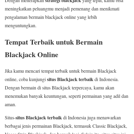
strategi blackjack
Dengan menerapkan
yang tepat, kamu bisa
meningkatkan peluangmu menjadi pemenang dan menikmati
pengalaman bermain blackjack online yang lebih
menguntungkan.
Tempat Terbaik untuk Bermain
Blackjack Online
Jika kamu mencari tempat terbaik untuk bermain Blackjack
situs Blackjack terbaik
online, coba kunjungi
di Indonesia.
Dengan bermain di situs Blackjack terpercaya, kamu akan
menemukan banyak keuntungan, seperti permainan yang adil dan
aman.
situs Blackjack terbaik
Situs-
di Indonesia juga menawarkan
berbagai jenis permainan Blackjack, termasuk Classic Blackjack,