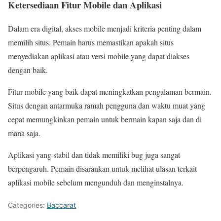
Ketersediaan Fitur Mobile dan Aplikasi
Dalam era digital, akses mobile menjadi kriteria penting dalam
memilih situs. Pemain harus memastikan apakah situs
menyediakan aplikasi atau versi mobile yang dapat diakses
dengan baik.
Fitur mobile yang baik dapat meningkatkan pengalaman bermain.
Situs dengan antarmuka ramah pengguna dan waktu muat yang
cepat memungkinkan pemain untuk bermain kapan saja dan di
mana saja.
Aplikasi yang stabil dan tidak memiliki bug juga sangat
berpengaruh. Pemain disarankan untuk melihat ulasan terkait
aplikasi mobile sebelum mengunduh dan menginstalnya.
Categories:
Baccarat