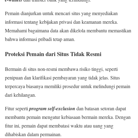
Pemain dianjurkan untuk mencari situs yang menyediakan
informasi tentang kebijakan privasi dan keamanan mereka.
Memahami bagaimana data akan dikelola membantu memastikan
bahwa informasi pribadi tetap aman.
Proteksi Pemain dari Situs Tidak Resmi
Bermain di situs non-resmi membawa risiko tinggi, seperti
penipuan dan klarifikasi pembayaran yang tidak jelas. Situs
terpercaya biasanya memiliki prosedur untuk melindungi pemain
dari kehilangan.
Fitur seperti
program self-exclusion
dan batasan setoran dapat
membantu pemain mengatur kebiasaan bermain mereka. Dengan
fitur ini, pemain dapat membatasi waktu atau uang yang
dihabiskan dalam permainan.