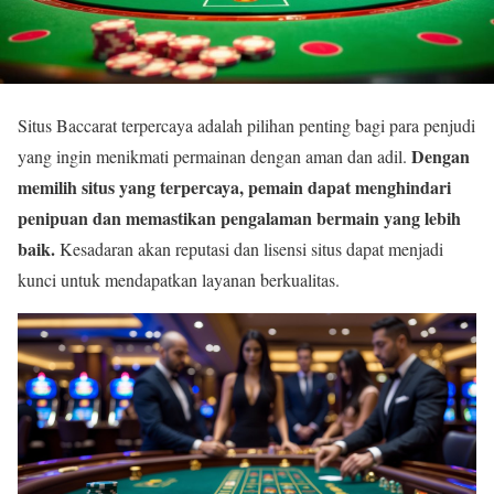
Situs Baccarat terpercaya adalah pilihan penting bagi para penjudi
Dengan
yang ingin menikmati permainan dengan aman dan adil.
memilih situs yang terpercaya, pemain dapat menghindari
penipuan dan memastikan pengalaman bermain yang lebih
baik.
Kesadaran akan reputasi dan lisensi situs dapat menjadi
kunci untuk mendapatkan layanan berkualitas.