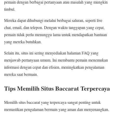
pemain dengan berbagai pertanyaan atau masalah yang mungkin
timbul.
Mereka dapat dihubungi melalui berbagai saluran, seperti live
chat, email, dan telepon. Dengan waktu tanggapan yang cepat,
pemain tidak perlu menunggu lama untuk mendapatkan bantuan
yang mereka butuhkan.
Selain itu, situs ini sering menyediakan halaman FAQ yang
menjawab pertanyaan umum. Ini membantu pemain menemukan
informasi dengan cepat dan efisien, meningkatkan pengalaman
mereka saat bermain.
Tips Memilih Situs Baccarat Terpercaya
Memilih situs baccarat yang terpercaya sangat penting untuk
memastikan pengalaman bermain yang aman dan menyenangkan.