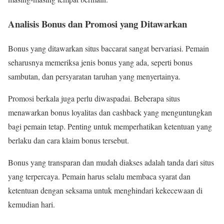
Analisis Bonus dan Promosi yang Ditawarkan
Bonus yang ditawarkan situs baccarat sangat bervariasi. Pemain
seharusnya memeriksa jenis bonus yang ada, seperti bonus
sambutan, dan persyaratan taruhan yang menyertainya.
Promosi berkala juga perlu diwaspadai. Beberapa situs
menawarkan bonus loyalitas dan cashback yang menguntungkan
bagi pemain tetap. Penting untuk memperhatikan ketentuan yang
berlaku dan cara klaim bonus tersebut.
Bonus yang transparan dan mudah diakses adalah tanda dari situs
yang terpercaya. Pemain harus selalu membaca syarat dan
ketentuan dengan seksama untuk menghindari kekecewaan di
kemudian hari.