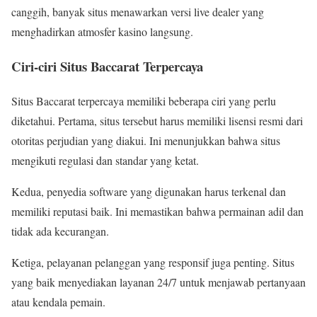
canggih, banyak situs menawarkan versi live dealer yang
menghadirkan atmosfer kasino langsung.
Ciri-ciri Situs Baccarat Terpercaya
Situs Baccarat terpercaya memiliki beberapa ciri yang perlu
diketahui. Pertama, situs tersebut harus memiliki lisensi resmi dari
otoritas perjudian yang diakui. Ini menunjukkan bahwa situs
mengikuti regulasi dan standar yang ketat.
Kedua, penyedia software yang digunakan harus terkenal dan
memiliki reputasi baik. Ini memastikan bahwa permainan adil dan
tidak ada kecurangan.
Ketiga, pelayanan pelanggan yang responsif juga penting. Situs
yang baik menyediakan layanan 24/7 untuk menjawab pertanyaan
atau kendala pemain.