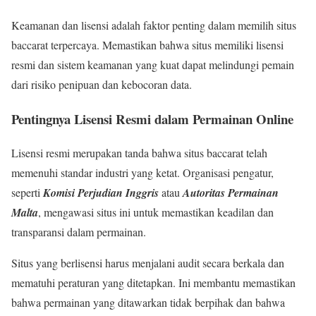
Keamanan dan lisensi adalah faktor penting dalam memilih situs
baccarat terpercaya. Memastikan bahwa situs memiliki lisensi
resmi dan sistem keamanan yang kuat dapat melindungi pemain
dari risiko penipuan dan kebocoran data.
Pentingnya Lisensi Resmi dalam Permainan Online
Lisensi resmi merupakan tanda bahwa situs baccarat telah
memenuhi standar industri yang ketat. Organisasi pengatur,
seperti
Komisi Perjudian Inggris
atau
Autoritas Permainan
Malta
, mengawasi situs ini untuk memastikan keadilan dan
transparansi dalam permainan.
Situs yang berlisensi harus menjalani audit secara berkala dan
mematuhi peraturan yang ditetapkan. Ini membantu memastikan
bahwa permainan yang ditawarkan tidak berpihak dan bahwa