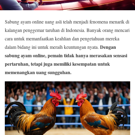
Sabung ayam online uang asli telah menjadi fenomena menarik di
kalangan penggemar taruhan di Indonesia. Banyak orang mencari
cara untuk memanfaatkan keahlian dan pengetahuan mereka
Dengan
dalam bidang ini untuk meraih keuntungan nyata.
sabung ayam online, pemain tidak hanya merasakan sensasi
pertaruhan, tetapi juga memiliki kesempatan untuk
memenangkan uang sungguhan.