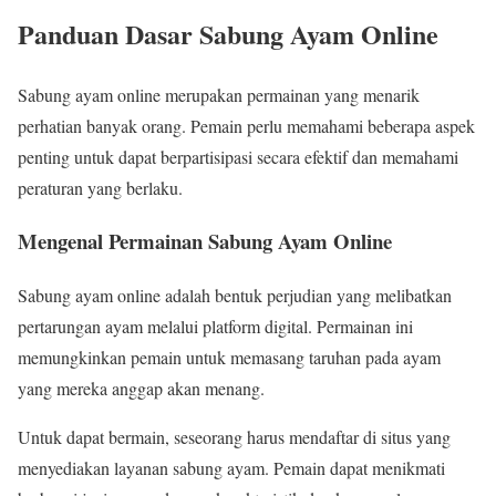
Panduan Dasar Sabung Ayam Online
Sabung ayam online merupakan permainan yang menarik
perhatian banyak orang. Pemain perlu memahami beberapa aspek
penting untuk dapat berpartisipasi secara efektif dan memahami
peraturan yang berlaku.
Mengenal Permainan Sabung Ayam Online
Sabung ayam online adalah bentuk perjudian yang melibatkan
pertarungan ayam melalui platform digital. Permainan ini
memungkinkan pemain untuk memasang taruhan pada ayam
yang mereka anggap akan menang.
Untuk dapat bermain, seseorang harus mendaftar di situs yang
menyediakan layanan sabung ayam. Pemain dapat menikmati