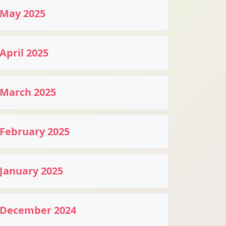
May 2025
April 2025
March 2025
February 2025
January 2025
December 2024