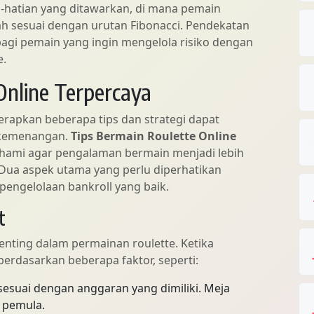
ati-hatian yang ditawarkan, di mana pemain
h sesuai dengan urutan Fibonacci. Pendekatan
 bagi pemain yang ingin mengelola risiko dengan
e.
Online Terpercaya
erapkan beberapa tips dan strategi dapat
 kemenangan.
Tips Bermain Roulette Online
ahami agar pengalaman bermain menjadi lebih
a aspek utama yang perlu diperhatikan
pengelolaan bankroll yang baik.
t
nting dalam permainan roulette. Ketika
erdasarkan beberapa faktor, seperti:
sesuai dengan anggaran yang dimiliki. Meja
 pemula.