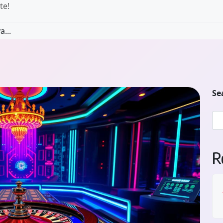
te!
...
Se
R