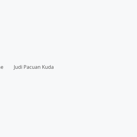
ne
Judi Pacuan Kuda