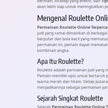
bermain, strategi yang efektif, dan
Tip
akan lebih siap untuk meningkatkan 
Mengenal Roulette Onl
Permainan Roulette Online Terperca
judi yang ramai dimainkan di berbagai
berputar dan bola kecil yang memutu
permainan ini, pemain dapat memasan
kombinasi angka.
Apa Itu Roulette?
Roulette adalah permainan judi yang 
Pemain memiliki opsi untuk bertaruh 
warna merah dan hitam. Setiap putara
menjadikannya sebagai permainan yan
Sejarah Singkat Roulette
Sejarah
Permainan Roulette Online 