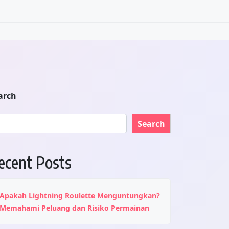
arch
Search
ecent Posts
Apakah Lightning Roulette Menguntungkan?
Memahami Peluang dan Risiko Permainan