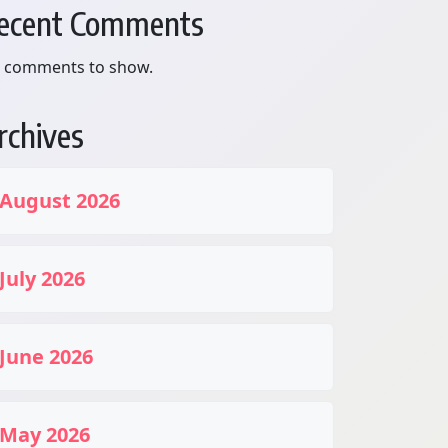
ecent Comments
 comments to show.
rchives
August 2026
July 2026
June 2026
May 2026