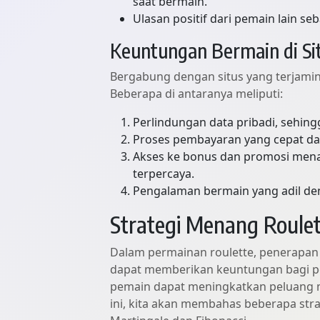
saat bermain.
Ulasan positif dari pemain lain seba
Keuntungan Bermain di Si
Bergabung dengan situs yang terjami
Beberapa di antaranya meliputi:
Perlindungan data pribadi, sehin
Proses pembayaran yang cepat da
Akses ke bonus dan promosi menari
terpercaya.
Pengalaman bermain yang adil den
Strategi Menang Roulet
Dalam permainan roulette, penerapa
dapat memberikan keuntungan bagi pe
pemain dapat meningkatkan peluang 
ini, kita akan membahas beberapa strat