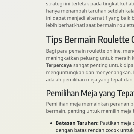
strategi ini terletak pada tingkat keh
hanya menambah taruhan setelah kala
ini dapat menjadi alternatif yang baik
lebih berhati-hati saat bermain roulett
Tips Bermain Roulette 
Bagi para pemain roulette online, men
meningkatkan peluang untuk meraih
Terpercaya
sangat penting untuk dip
menguntungkan dan menyenangkan. Du
adalah pemilihan meja yang tepat dan 
Pemilihan Meja yang Tepa
Pemilihan meja memainkan peranan pe
bermain, penting untuk memilih meja b
Batasan Taruhan:
Pastikan meja 
dengan batas rendah cocok untuk