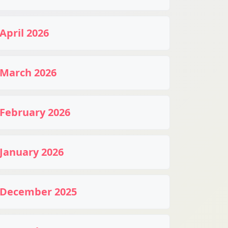
April 2026
March 2026
February 2026
January 2026
December 2025