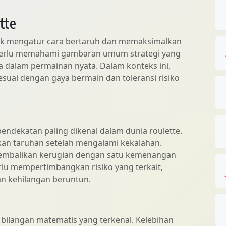
tte
ntuk mengatur cara bertaruh dan memaksimalkan
perlu memahami gambaran umum strategi yang
dalam permainan nyata. Dalam konteks ini,
esuai dengan gaya bermain dan toleransi risiko
pendekatan paling dikenal dalam dunia roulette.
n taruhan setelah mengalami kekalahan.
gembalikan kerugian dengan satu kemenangan
rlu mempertimbangkan risiko yang terkait,
an kehilangan beruntun.
 bilangan matematis yang terkenal. Kelebihan