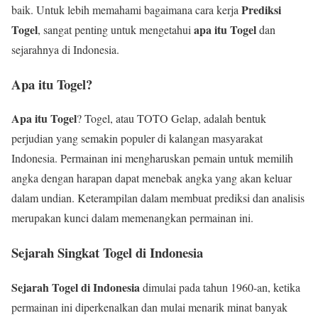
Prediksi
baik. Untuk lebih memahami bagaimana cara kerja
Togel
apa itu Togel
, sangat penting untuk mengetahui
dan
sejarahnya di Indonesia.
Apa itu Togel?
Apa itu Togel
? Togel, atau TOTO Gelap, adalah bentuk
perjudian yang semakin populer di kalangan masyarakat
Indonesia. Permainan ini mengharuskan pemain untuk memilih
angka dengan harapan dapat menebak angka yang akan keluar
dalam undian. Keterampilan dalam membuat prediksi dan analisis
merupakan kunci dalam memenangkan permainan ini.
Sejarah Singkat Togel di Indonesia
Sejarah Togel di Indonesia
dimulai pada tahun 1960-an, ketika
permainan ini diperkenalkan dan mulai menarik minat banyak