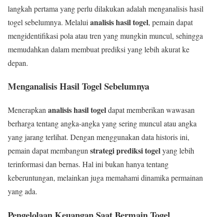
langkah pertama yang perlu dilakukan adalah menganalisis hasil
analisis hasil togel
togel sebelumnya. Melalui
, pemain dapat
mengidentifikasi pola atau tren yang mungkin muncul, sehingga
memudahkan dalam membuat prediksi yang lebih akurat ke
depan.
Menganalisis Hasil Togel Sebelumnya
analisis hasil togel
Menerapkan
dapat memberikan wawasan
berharga tentang angka-angka yang sering muncul atau angka
yang jarang terlihat. Dengan menggunakan data historis ini,
strategi prediksi togel
pemain dapat membangun
yang lebih
terinformasi dan bernas. Hal ini bukan hanya tentang
keberuntungan, melainkan juga memahami dinamika permainan
yang ada.
Pengelolaan Keuangan Saat Bermain Togel