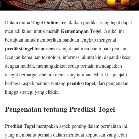
Togel Online
Dalam dunia
, melakukan prediksi yang tepat dapat
Kemenangan Togel
menjadi kunci untuk meraih
. Artikel ini
bertujuan untuk memberikan panduan lengkap mengenai
prediksi togel terpercaya
yang dapat membantu para pemain.
Dengan kemajuan teknologi, informasi akurat kini dapat diakses
dengan mudah, memungkinkan setiap pemain mendapatkan
insight berharga sebelum memasang taruhan. Mari kita jelajahi
prediksi togel
berbagai aspek penting tentang
, dari pengenalan
hingga strategi yang efektif.
Pengenalan tentang Prediksi Togel
Prediksi Togel
merupakan aspek penting dalam permainan ini,
yang membantu pemain dalam membuat keputusan yang lebih