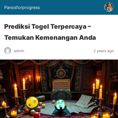
Panosforprogress
Prediksi Togel Terpercaya –
Temukan Kemenangan Anda
admin
2 years ago