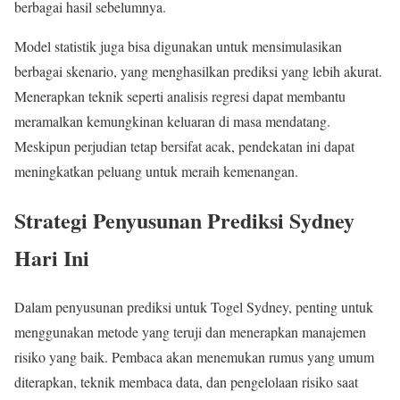
berbagai hasil sebelumnya.
Model statistik juga bisa digunakan untuk mensimulasikan
berbagai skenario, yang menghasilkan prediksi yang lebih akurat.
Menerapkan teknik seperti analisis regresi dapat membantu
meramalkan kemungkinan keluaran di masa mendatang.
Meskipun perjudian tetap bersifat acak, pendekatan ini dapat
meningkatkan peluang untuk meraih kemenangan.
Strategi Penyusunan Prediksi Sydney
Hari Ini
Dalam penyusunan prediksi untuk Togel Sydney, penting untuk
menggunakan metode yang teruji dan menerapkan manajemen
risiko yang baik. Pembaca akan menemukan rumus yang umum
diterapkan, teknik membaca data, dan pengelolaan risiko saat