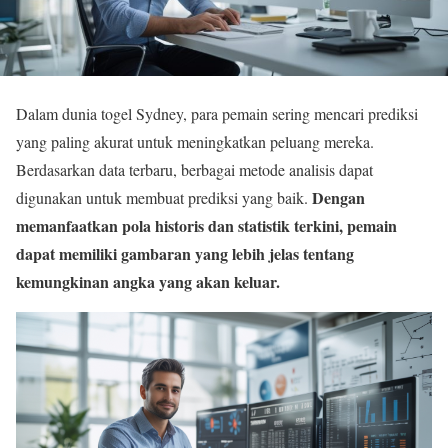
Dalam dunia togel Sydney, para pemain sering mencari prediksi
yang paling akurat untuk meningkatkan peluang mereka.
Berdasarkan data terbaru, berbagai metode analisis dapat
Dengan
digunakan untuk membuat prediksi yang baik.
memanfaatkan pola historis dan statistik terkini, pemain
dapat memiliki gambaran yang lebih jelas tentang
kemungkinan angka yang akan keluar.