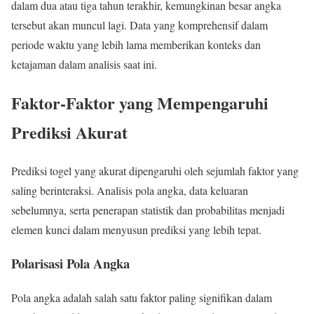
dalam dua atau tiga tahun terakhir, kemungkinan besar angka
tersebut akan muncul lagi. Data yang komprehensif dalam
periode waktu yang lebih lama memberikan konteks dan
ketajaman dalam analisis saat ini.
Faktor-Faktor yang Mempengaruhi
Prediksi Akurat
Prediksi togel yang akurat dipengaruhi oleh sejumlah faktor yang
saling berinteraksi. Analisis pola angka, data keluaran
sebelumnya, serta penerapan statistik dan probabilitas menjadi
elemen kunci dalam menyusun prediksi yang lebih tepat.
Polarisasi Pola Angka
Pola angka adalah salah satu faktor paling signifikan dalam