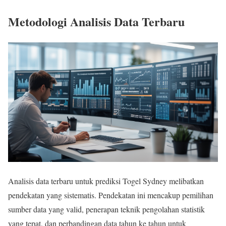
Metodologi Analisis Data Terbaru
Analisis data terbaru untuk prediksi Togel Sydney melibatkan
pendekatan yang sistematis. Pendekatan ini mencakup pemilihan
sumber data yang valid, penerapan teknik pengolahan statistik
yang tepat, dan perbandingan data tahun ke tahun untuk