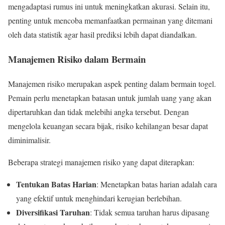
mengadaptasi rumus ini untuk meningkatkan akurasi. Selain itu,
penting untuk mencoba memanfaatkan permainan yang ditemani
oleh data statistik agar hasil prediksi lebih dapat diandalkan.
Manajemen Risiko dalam Bermain
Manajemen risiko merupakan aspek penting dalam bermain togel.
Pemain perlu menetapkan batasan untuk jumlah uang yang akan
dipertaruhkan dan tidak melebihi angka tersebut. Dengan
mengelola keuangan secara bijak, risiko kehilangan besar dapat
diminimalisir.
Beberapa strategi manajemen risiko yang dapat diterapkan:
Tentukan Batas Harian
: Menetapkan batas harian adalah cara
yang efektif untuk menghindari kerugian berlebihan.
Diversifikasi Taruhan
: Tidak semua taruhan harus dipasang