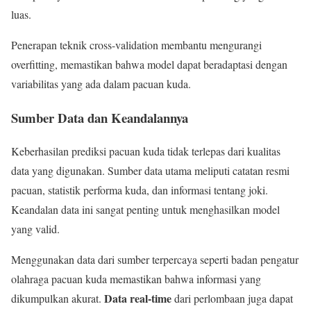
luas.
Penerapan teknik cross-validation membantu mengurangi
overfitting, memastikan bahwa model dapat beradaptasi dengan
variabilitas yang ada dalam pacuan kuda.
Sumber Data dan Keandalannya
Keberhasilan prediksi pacuan kuda tidak terlepas dari kualitas
data yang digunakan. Sumber data utama meliputi catatan resmi
pacuan, statistik performa kuda, dan informasi tentang joki.
Keandalan data ini sangat penting untuk menghasilkan model
yang valid.
Menggunakan data dari sumber terpercaya seperti badan pengatur
olahraga pacuan kuda memastikan bahwa informasi yang
Data real-time
dikumpulkan akurat.
dari perlombaan juga dapat