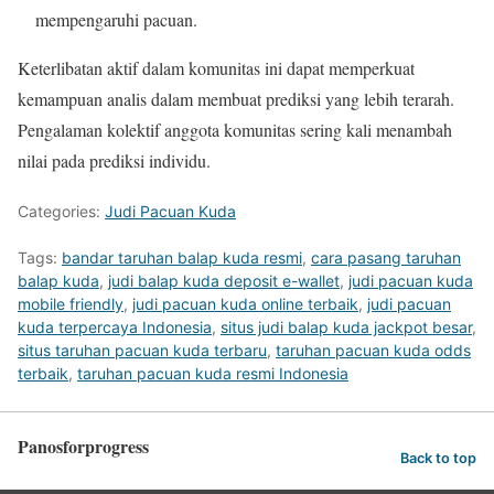
mempengaruhi pacuan.
Keterlibatan aktif dalam komunitas ini dapat memperkuat
kemampuan analis dalam membuat prediksi yang lebih terarah.
Pengalaman kolektif anggota komunitas sering kali menambah
nilai pada prediksi individu.
Categories:
Judi Pacuan Kuda
Tags:
bandar taruhan balap kuda resmi
,
cara pasang taruhan
balap kuda
,
judi balap kuda deposit e-wallet
,
judi pacuan kuda
mobile friendly
,
judi pacuan kuda online terbaik
,
judi pacuan
kuda terpercaya Indonesia
,
situs judi balap kuda jackpot besar
,
situs taruhan pacuan kuda terbaru
,
taruhan pacuan kuda odds
terbaik
,
taruhan pacuan kuda resmi Indonesia
Panosforprogress
Back to top