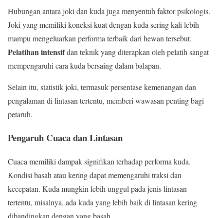
Hubungan antara joki dan kuda juga menyentuh faktor psikologis.
Joki yang memiliki koneksi kuat dengan kuda sering kali lebih
mampu mengeluarkan performa terbaik dari hewan tersebut.
Pelatihan intensif
dan teknik yang diterapkan oleh pelatih sangat
mempengaruhi cara kuda bersaing dalam balapan.
Selain itu, statistik joki, termasuk persentase kemenangan dan
pengalaman di lintasan tertentu, memberi wawasan penting bagi
petaruh.
Pengaruh Cuaca dan Lintasan
Cuaca memiliki dampak signifikan terhadap performa kuda.
Kondisi basah atau kering dapat memengaruhi traksi dan
kecepatan. Kuda mungkin lebih unggul pada jenis lintasan
tertentu, misalnya, ada kuda yang lebih baik di lintasan kering
dibandingkan dengan yang basah.