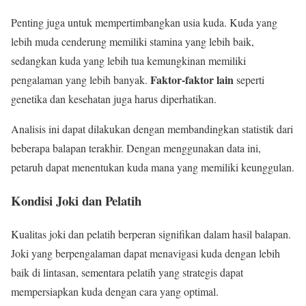
Penting juga untuk mempertimbangkan usia kuda. Kuda yang
lebih muda cenderung memiliki stamina yang lebih baik,
sedangkan kuda yang lebih tua kemungkinan memiliki
Faktor-faktor lain
pengalaman yang lebih banyak.
seperti
genetika dan kesehatan juga harus diperhatikan.
Analisis ini dapat dilakukan dengan membandingkan statistik dari
beberapa balapan terakhir. Dengan menggunakan data ini,
petaruh dapat menentukan kuda mana yang memiliki keunggulan.
Kondisi Joki dan Pelatih
Kualitas joki dan pelatih berperan signifikan dalam hasil balapan.
Joki yang berpengalaman dapat menavigasi kuda dengan lebih
baik di lintasan, sementara pelatih yang strategis dapat
mempersiapkan kuda dengan cara yang optimal.