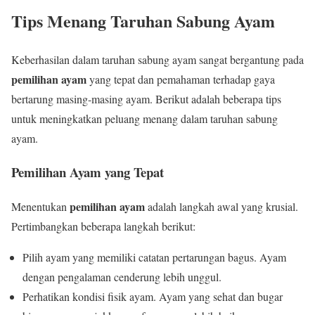
Tips Menang Taruhan Sabung Ayam
Keberhasilan dalam taruhan sabung ayam sangat bergantung pada
pemilihan ayam
yang tepat dan pemahaman terhadap gaya
bertarung masing-masing ayam. Berikut adalah beberapa tips
untuk meningkatkan peluang menang dalam taruhan sabung
ayam.
Pemilihan Ayam yang Tepat
pemilihan ayam
Menentukan
adalah langkah awal yang krusial.
Pertimbangkan beberapa langkah berikut:
Pilih ayam yang memiliki catatan pertarungan bagus. Ayam
dengan pengalaman cenderung lebih unggul.
Perhatikan kondisi fisik ayam. Ayam yang sehat dan bugar