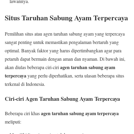
lawannya.
Situs Taruhan Sabung Ayam Terpercaya
Pemilihan situs atau agen taruhan sabung ayam yang terpercaya
sangat penting untuk memastikan pengalaman bertaruh yang
optimal. Banyak faktor yang harus dipertimbangkan agar para
petaruh dapat bermain dengan aman dan nyaman. Di bawah ini,
agen taruhan sabung ayam
akan diulas beberapa ciri-ciri
terpercaya
yang perlu diperhatikan, serta ulasan beberapa situs
terkenal di Indonesia.
Ciri-ciri Agen Taruhan Sabung Ayam Terpercaya
agen taruhan sabung ayam terpercaya
Beberapa ciri khas
meliputi: