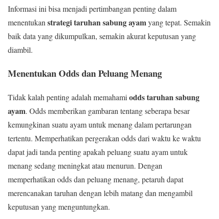
Informasi ini bisa menjadi pertimbangan penting dalam
strategi taruhan sabung ayam
menentukan
yang tepat. Semakin
baik data yang dikumpulkan, semakin akurat keputusan yang
diambil.
Menentukan Odds dan Peluang Menang
odds taruhan sabung
Tidak kalah penting adalah memahami
ayam
. Odds memberikan gambaran tentang seberapa besar
kemungkinan suatu ayam untuk menang dalam pertarungan
tertentu. Memperhatikan pergerakan odds dari waktu ke waktu
dapat jadi tanda penting apakah peluang suatu ayam untuk
menang sedang meningkat atau menurun. Dengan
memperhatikan odds dan peluang menang, petaruh dapat
merencanakan taruhan dengan lebih matang dan mengambil
keputusan yang menguntungkan.