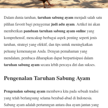
taruhan sabung ayam
Dalam dunia taruhan,
menjadi salah satu
judi adu ayam
pilihan favorit bagi penggemar
. Artikel ini akan
panduan taruhan sabung ayam online
memberikan
yang
komprehensif, mencakup berbagai aspek penting seperti jenis
taruhan, strategi yang efektif, dan tips untuk meningkatkan
peluang kemenangan Anda. Dengan pemahaman yang
mendalam, pembaca diharapkan dapat berpartisipasi dalam
taruhan sabung ayam
secara lebih percaya diri dan sukses.
Pengenalan Taruhan Sabung Ayam
Pengenalan sabung ayam
membawa kita pada sebuah tradisi
yang telah berlangsung selama berabad-abad di Indonesia.
Sabung ayam adalah pertarungan antara dua ayam jantan yang