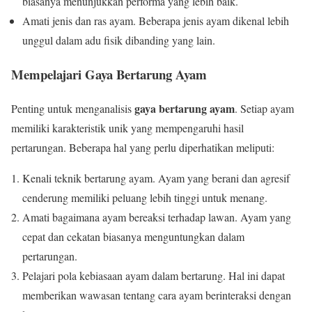
biasanya menunjukkan performa yang lebih baik.
Amati jenis dan ras ayam. Beberapa jenis ayam dikenal lebih
unggul dalam adu fisik dibanding yang lain.
Mempelajari Gaya Bertarung Ayam
gaya bertarung ayam
Penting untuk menganalisis
. Setiap ayam
memiliki karakteristik unik yang mempengaruhi hasil
pertarungan. Beberapa hal yang perlu diperhatikan meliputi:
Kenali teknik bertarung ayam. Ayam yang berani dan agresif
cenderung memiliki peluang lebih tinggi untuk menang.
Amati bagaimana ayam bereaksi terhadap lawan. Ayam yang
cepat dan cekatan biasanya menguntungkan dalam
pertarungan.
Pelajari pola kebiasaan ayam dalam bertarung. Hal ini dapat
memberikan wawasan tentang cara ayam berinteraksi dengan