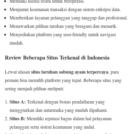
Memiliki lisensi resmi untuk beroperasi.
Menjamin keamanan transaksi dengan sistem enkripsi data.
Memberikan layanan pelanggan yang tanggap dan profesional.
Menawarkan pilihan taruhan yang beragam dan menarik.
Menyediakan platform yang user-friendly untuk navigasi
mudah.
Review Beberapa Situs Terkenal di Indonesia
situs taruhan sabung ayam terpercaya
Lewat ulasan
, para
pemain bisa memilih platform yang tepat. Beberapa situs yang
sering menjadi pilihan meliputi:
Situs A:
Terkenal dengan bonus pendaftaran yang
menggiurkan dan antarmuka yang mudah dipahami.
Situs B:
Memiliki reputasi bagus dalam hal pelayanan
pelanggan serta sistem keamanan yang andal.