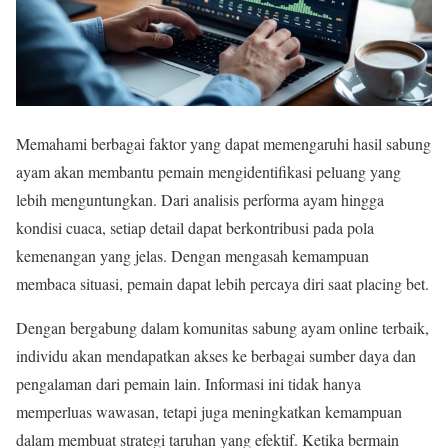
Memahami berbagai faktor yang dapat memengaruhi hasil sabung
ayam akan membantu pemain mengidentifikasi peluang yang
lebih menguntungkan. Dari analisis performa ayam hingga
kondisi cuaca, setiap detail dapat berkontribusi pada pola
kemenangan yang jelas. Dengan mengasah kemampuan
membaca situasi, pemain dapat lebih percaya diri saat placing bet.
Dengan bergabung dalam komunitas sabung ayam online terbaik,
individu akan mendapatkan akses ke berbagai sumber daya dan
pengalaman dari pemain lain. Informasi ini tidak hanya
memperluas wawasan, tetapi juga meningkatkan kemampuan
dalam membuat strategi taruhan yang efektif. Ketika bermain