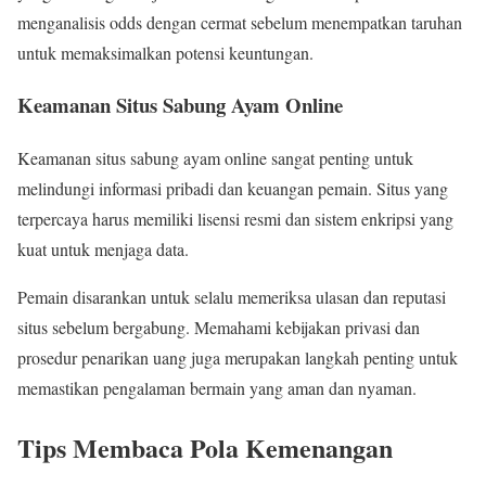
menganalisis odds dengan cermat sebelum menempatkan taruhan
untuk memaksimalkan potensi keuntungan.
Keamanan Situs Sabung Ayam Online
Keamanan situs sabung ayam online sangat penting untuk
melindungi informasi pribadi dan keuangan pemain. Situs yang
terpercaya harus memiliki lisensi resmi dan sistem enkripsi yang
kuat untuk menjaga data.
Pemain disarankan untuk selalu memeriksa ulasan dan reputasi
situs sebelum bergabung. Memahami kebijakan privasi dan
prosedur penarikan uang juga merupakan langkah penting untuk
memastikan pengalaman bermain yang aman dan nyaman.
Tips Membaca Pola Kemenangan