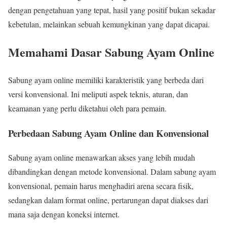
dengan pengetahuan yang tepat, hasil yang positif bukan sekadar
kebetulan, melainkan sebuah kemungkinan yang dapat dicapai.
Memahami Dasar Sabung Ayam Online
Sabung ayam online memiliki karakteristik yang berbeda dari
versi konvensional. Ini meliputi aspek teknis, aturan, dan
keamanan yang perlu diketahui oleh para pemain.
Perbedaan Sabung Ayam Online dan Konvensional
Sabung ayam online menawarkan akses yang lebih mudah
dibandingkan dengan metode konvensional. Dalam sabung ayam
konvensional, pemain harus menghadiri arena secara fisik,
sedangkan dalam format online, pertarungan dapat diakses dari
mana saja dengan koneksi internet.