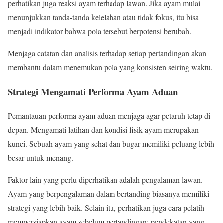
perhatikan juga reaksi ayam terhadap lawan. Jika ayam mulai
menunjukkan tanda-tanda kelelahan atau tidak fokus, itu bisa
menjadi indikator bahwa pola tersebut berpotensi berubah.
Menjaga catatan dan analisis terhadap setiap pertandingan akan
membantu dalam menemukan pola yang konsisten seiring waktu.
Strategi Mengamati Performa Ayam Aduan
Pemantauan performa ayam aduan menjaga agar petaruh tetap di
depan. Mengamati latihan dan kondisi fisik ayam merupakan
kunci. Sebuah ayam yang sehat dan bugar memiliki peluang lebih
besar untuk menang.
Faktor lain yang perlu diperhatikan adalah pengalaman lawan.
Ayam yang berpengalaman dalam bertanding biasanya memiliki
strategi yang lebih baik. Selain itu, perhatikan juga cara pelatih
mempersiapkan ayam sebelum pertandingan; pendekatan yang