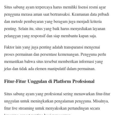
Situs sabung ayam terpercaya harus memiliki lisensi resmi agar
pengguna merasa aman saat bertransaksi. Keamanan data pribadi
dan metode pembayaran yang beragam juga menjadi kriteria
penting. Selain itu, situs yang baik harus menyediakan layanan
pelanggan yang responsif dan siap membantu kapan saja.
Faktor lain yang juga penting adalah transparansi mengenai
proses permainan dan persentase kemenangan. Pengguna perlu
memastikan bahwa situs tersebut memberikan informasi yang
jelas dan tidak ada elemen manipulatif dalam permainan.
Fitur-Fitur Unggulan di Platform Profesional
Situs sabung ayam yang profesional sering menawarkan fitur-fitur
unggulan untuk meningkatkan pengalaman pengguna. Misalnya,
fitur live streaming untuk menyaksikan pertandingan secara