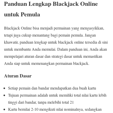
Panduan Lengkap Blackjack Online
untuk Pemula
Blackjack Online bisa menjadi permainan yang mengasyikkan,
tetapi juga cukup menantang bagi pemain pemula. Jangan
khawatir, panduan lengkap untuk blackjack online tersedia di sini
untuk membantu Anda memulai. Dalam panduan ini, Anda akan
mempelajari aturan dasar dan strategi dasar untuk memastikan
Anda siap untuk memenangkan permainan blackjack.
Aturan Dasar
Setiap pemain dan bandar mendapatkan dua buah kartu
Tujuan permainan adalah untuk memiliki total nilai kartu lebih
tinggi dari bandar, tanpa melebihi total 21
Kartu bernilai 2-10 mengikuti nilai nominalnya, sedangkan