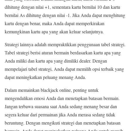
dihitung dengan nilai +1, sementara kartu bernilai 10 dan kartu
bernilai As dihitung dengan nilai -1. Jika Anda dapat menghitung
kartu dengan benar, maka Anda dapat memperkirakan
kemungkinan kartu apa yang akan keluar selanjutnya.
Strategi lainnya adalah mempraktikkan penggunaan tabel strategi.
Tabel strategi berisi aturan bermain berdasarkan kartu apa yang
Anda miliki dan kartu apa yang dimiliki dealer. Dengan
mempelajari tabel strategi, Anda dapat memilih opsi terbaik yang
dapat meningkatkan peluang menang Anda.
Dalam memainkan blackjack online, penting untuk
mengendalikan emosi Anda dan menetapkan batasan bermain.
Jangan terbawa suasana saat Anda sedang menang besar dan
segera keluar dari permainan jika Anda merasa sedang tidak
beruntung. Dengan mengikuti strategi dan menetapkan batasan
bermain, Anda dapat meningkatkan peluang Anda untuk meraih