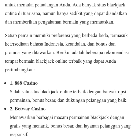
untuk memulai petualangan Anda. Ada banyak situs blackjack
online di luar sana, namun hanya sedikit yang dapat diandalkan
dan memberikan pengalaman bermain yang memuaskan.
Setiap pemain memiliki preferensi yang berbeda-beda, termasuk
ketersediaan bahasa Indonesia, keandalan, dan bonus dan
promosi yang ditawarkan. Berikut adalah beberapa rekomendasi
tempat bermain blackjack online terbaik yang dapat Anda
pertimbangkan:
1. 888 Casino
Salah satu situs blackjack online terbaik dengan banyak opsi
permainan, bonus besar, dan dukungan pelanggan yang baik.
2. Betway Casino
Menawarkan berbagai macam permainan blackjack dengan
grafis yang menarik, bonus besar, dan layanan pelanggan yang
responsif.