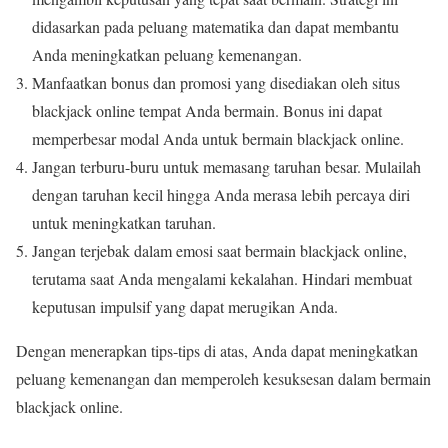
didasarkan pada peluang matematika dan dapat membantu
Anda meningkatkan peluang kemenangan.
Manfaatkan bonus dan promosi yang disediakan oleh situs
blackjack online tempat Anda bermain. Bonus ini dapat
memperbesar modal Anda untuk bermain blackjack online.
Jangan terburu-buru untuk memasang taruhan besar. Mulailah
dengan taruhan kecil hingga Anda merasa lebih percaya diri
untuk meningkatkan taruhan.
Jangan terjebak dalam emosi saat bermain blackjack online,
terutama saat Anda mengalami kekalahan. Hindari membuat
keputusan impulsif yang dapat merugikan Anda.
Dengan menerapkan tips-tips di atas, Anda dapat meningkatkan
peluang kemenangan dan memperoleh kesuksesan dalam bermain
blackjack online.