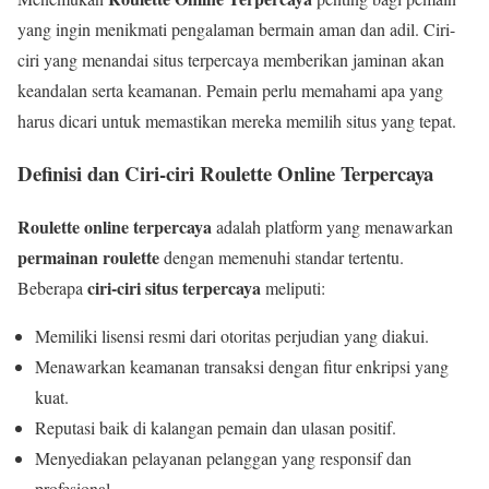
yang ingin menikmati pengalaman bermain aman dan adil. Ciri-
ciri yang menandai situs terpercaya memberikan jaminan akan
keandalan serta keamanan. Pemain perlu memahami apa yang
harus dicari untuk memastikan mereka memilih situs yang tepat.
Definisi dan Ciri-ciri Roulette Online Terpercaya
Roulette online terpercaya
adalah platform yang menawarkan
permainan roulette
dengan memenuhi standar tertentu.
ciri-ciri situs terpercaya
Beberapa
meliputi:
Memiliki lisensi resmi dari otoritas perjudian yang diakui.
Menawarkan keamanan transaksi dengan fitur enkripsi yang
kuat.
Reputasi baik di kalangan pemain dan ulasan positif.
Menyediakan pelayanan pelanggan yang responsif dan
profesional.