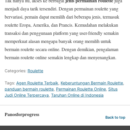
jenis permainan roulette
Tak hanya itu, akses ke berbagai
juga
menjadi daya tarik tersendiri. Dengan permainan roulette yang
bervariasi, pemain dapat memilih dari beberapa jenis, termasuk
roulette Eropa, Amerika, dan Prancis. Kemudahan melakukan
transaksi dan penggunaan platform yang user-friendly semakin
memperkuat alasan mengapa banyak orang memilih untuk
bermain roulette secara online. Dengan demikian, pengalaman
bermain roulette online semakin lengkap dan menyenangkan.
Categories:
Roulette
Tags:
Agen Roulette Terbaik
,
Keberuntungan Bermain Roulette
,
panduan bermain roulette
,
Permainan Roulette Online
,
Situs
Judi Online Terpercaya
,
Taruhan Online di Indonesia
Panosforprogress
Back to top