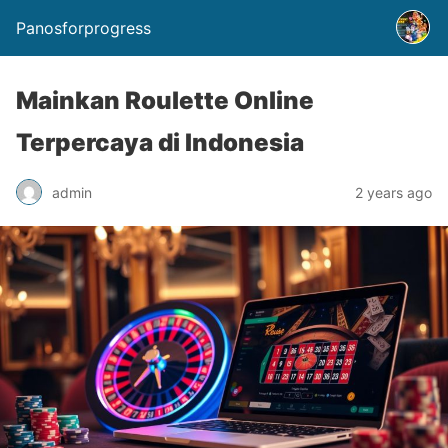
Panosforprogress
Mainkan Roulette Online
Terpercaya di Indonesia
admin
2 years ago