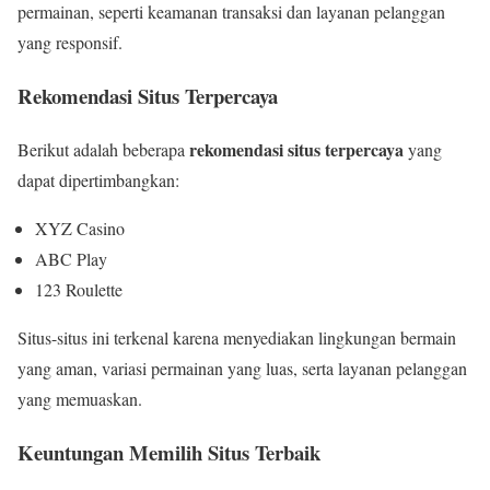
permainan, seperti keamanan transaksi dan layanan pelanggan
yang responsif.
Rekomendasi Situs Terpercaya
rekomendasi situs terpercaya
Berikut adalah beberapa
yang
dapat dipertimbangkan:
XYZ Casino
ABC Play
123 Roulette
Situs-situs ini terkenal karena menyediakan lingkungan bermain
yang aman, variasi permainan yang luas, serta layanan pelanggan
yang memuaskan.
Keuntungan Memilih Situs Terbaik