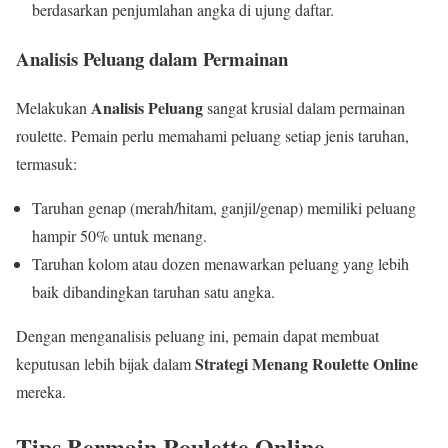
berdasarkan penjumlahan angka di ujung daftar.
Analisis Peluang dalam Permainan
Analisis Peluang
Melakukan
sangat krusial dalam permainan
roulette. Pemain perlu memahami peluang setiap jenis taruhan,
termasuk:
Taruhan genap (merah/hitam, ganjil/genap) memiliki peluang
hampir 50% untuk menang.
Taruhan kolom atau dozen menawarkan peluang yang lebih
baik dibandingkan taruhan satu angka.
Dengan menganalisis peluang ini, pemain dapat membuat
Strategi Menang Roulette Online
keputusan lebih bijak dalam
mereka.
Tips Bermain Roulette Online