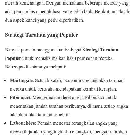
meraih kemenangan. Dengan memahami beberapa metode yang
ada, pemain bisa meraih hasil yang lebih baik. Berikut ini adalah
dua aspek kunci yang perlu diperhatikan.
Strategi Taruhan yang Populer
Strategi Taruhan
Banyak pemain menggunakan berbagai
Populer
untuk memaksimalkan hasil permainan mereka.
Beberapa di antaranya meliputi:
Martingale
: Setelah kalah, pemain menggandakan taruhan
mereka untuk berusaha mendapatkan kembali kerugian.
Fibonacci
: Menggunakan deret angka Fibonacci untuk
menentukan jumlah taruhan berikutnya, di mana setiap angka
adalah jumlah taruhan sebelum.
Labouchère
: Pemain mencatat serangkaian angka yang
mewakili jumlah yang ingin dimenangkan, mengatur taruhan