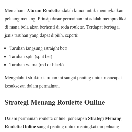
Aturan Roulette
Memahami
adalah kunci untuk meningkatkan
peluang menang. Prinsip dasar permainan ini adalah memprediksi
di mana bola akan berhenti di roda roulette. Terdapat berbagai
jenis taruhan yang dapat dipilih, seperti:
Taruhan langsung (straight bet)
Taruhan split (split bet)
Taruhan warna (red or black)
Mengetahui struktur taruhan ini sangat penting untuk mencapai
kesuksesan dalam permainan.
Strategi Menang Roulette Online
Strategi Menang
Dalam permainan roulette online, penerapan
Roulette Online
sangat penting untuk meningkatkan peluang