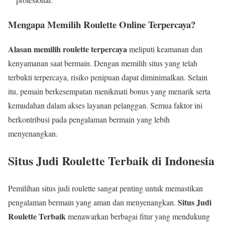
Mengapa Memilih Roulette Online Terpercaya?
Alasan memilih roulette terpercaya
meliputi keamanan dan
kenyamanan saat bermain. Dengan memilih situs yang telah
terbukti terpercaya, risiko penipuan dapat diminimalkan. Selain
itu, pemain berkesempatan menikmati bonus yang menarik serta
kemudahan dalam akses layanan pelanggan. Semua faktor ini
berkontribusi pada pengalaman bermain yang lebih
menyenangkan.
Situs Judi Roulette Terbaik di Indonesia
Pemilihan situs judi roulette sangat penting untuk memastikan
Situs Judi
pengalaman bermain yang aman dan menyenangkan.
Roulette Terbaik
menawarkan berbagai fitur yang mendukung