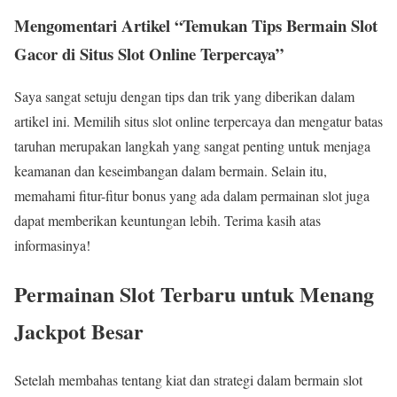
Mengomentari Artikel “Temukan Tips Bermain Slot
Gacor di Situs Slot Online Terpercaya”
Saya sangat setuju dengan tips dan trik yang diberikan dalam
artikel ini. Memilih situs slot online terpercaya dan mengatur batas
taruhan merupakan langkah yang sangat penting untuk menjaga
keamanan dan keseimbangan dalam bermain. Selain itu,
memahami fitur-fitur bonus yang ada dalam permainan slot juga
dapat memberikan keuntungan lebih. Terima kasih atas
informasinya!
Permainan Slot Terbaru untuk Menang
Jackpot Besar
Setelah membahas tentang kiat dan strategi dalam bermain slot