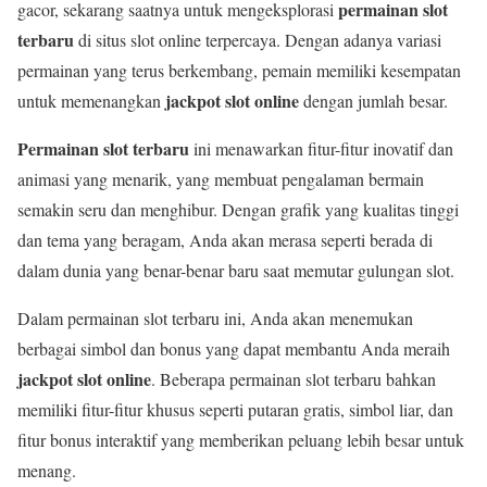
permainan slot
gacor, sekarang saatnya untuk mengeksplorasi
terbaru
di situs slot online terpercaya. Dengan adanya variasi
permainan yang terus berkembang, pemain memiliki kesempatan
jackpot slot online
untuk memenangkan
dengan jumlah besar.
Permainan slot terbaru
ini menawarkan fitur-fitur inovatif dan
animasi yang menarik, yang membuat pengalaman bermain
semakin seru dan menghibur. Dengan grafik yang kualitas tinggi
dan tema yang beragam, Anda akan merasa seperti berada di
dalam dunia yang benar-benar baru saat memutar gulungan slot.
Dalam permainan slot terbaru ini, Anda akan menemukan
berbagai simbol dan bonus yang dapat membantu Anda meraih
jackpot slot online
. Beberapa permainan slot terbaru bahkan
memiliki fitur-fitur khusus seperti putaran gratis, simbol liar, dan
fitur bonus interaktif yang memberikan peluang lebih besar untuk
menang.