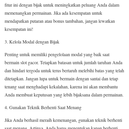
fitur ini dengan bijak untuk meningkatkan peluang Anda dalam
memenangkan permainan. Jika ada kesempatan untuk
mendapatkan putaran atau bonus tambahan, jangan lewatkan
kesempatan ini!
3. Kelola Modal dengan Bijak
Penting untuk memiliki pengelolaan modal yang baik saat
bermain slot gacor. Tetapkan batasan untuk jumlah taruhan Anda
dan hindari tergoda untuk terus bertaruh melebihi batas yang telah
ditetapkan. Jangan lupa untuk bermain dengan santai dan tetap
tenang saat menghadapi kekalahan, karena ini akan membantu
Anda membuat keputusan yang lebih bijaksana dalam permainan.
4. Gunakan Teknik Berhenti Saat Menang
Jika Anda berhasil meraih kemenangan, gunakan teknik berhenti
saat menang. Artinya, Anda harus menentukan kapan berhenti