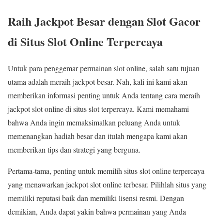
Raih Jackpot Besar dengan Slot Gacor
di Situs Slot Online Terpercaya
Untuk para penggemar permainan slot online, salah satu tujuan
utama adalah meraih jackpot besar. Nah, kali ini kami akan
memberikan informasi penting untuk Anda tentang cara meraih
jackpot slot online di situs slot terpercaya. Kami memahami
bahwa Anda ingin memaksimalkan peluang Anda untuk
memenangkan hadiah besar dan itulah mengapa kami akan
memberikan tips dan strategi yang berguna.
Pertama-tama, penting untuk memilih situs slot online terpercaya
yang menawarkan jackpot slot online terbesar. Pilihlah situs yang
memiliki reputasi baik dan memiliki lisensi resmi. Dengan
demikian, Anda dapat yakin bahwa permainan yang Anda