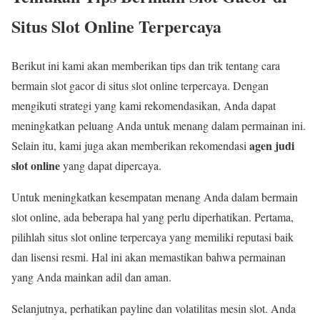
Situs Slot Online Terpercaya
Berikut ini kami akan memberikan tips dan trik tentang cara
bermain slot gacor di situs slot online terpercaya. Dengan
mengikuti strategi yang kami rekomendasikan, Anda dapat
meningkatkan peluang Anda untuk menang dalam permainan ini.
agen judi
Selain itu, kami juga akan memberikan rekomendasi
slot online
yang dapat dipercaya.
Untuk meningkatkan kesempatan menang Anda dalam bermain
slot online, ada beberapa hal yang perlu diperhatikan. Pertama,
pilihlah situs slot online terpercaya yang memiliki reputasi baik
dan lisensi resmi. Hal ini akan memastikan bahwa permainan
yang Anda mainkan adil dan aman.
Selanjutnya, perhatikan payline dan volatilitas mesin slot. Anda