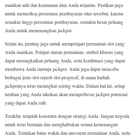
mainkan adil dan keamanan data Anda terjamin. Pastikan juga
untuk memeriksa persentase pembayaran situs tersebut, karena
semakin tinggi persentase pembayaran, semakin besar peluang
Anda untuk memenangkan jackpot.
Selain itu, penting juga untuk mempelajari permainan slot yang
Anda mainkan. Pelajari aturan permainan, simbol khusus yang
dapat meningkatkan peluang Anda, serta kombinasi yang dapat
membawa Anda menuju jackpot. Anda juga dapat mencoba
berbagai jenis slot seperti slot progresif, di mana hadiah
jackpotnya terus meningkat seiring waktu. Dalam hal ini, setiap
taruhan yang Anda lakukan akan memperbesar jackpot potensial
yang dapat Anda raih.
Terakhir, tetaplah konsisten dengan strategi Anda. Jangan tergoda
untuk terus bermain dan menghabiskan semua kemenangan
Anda. Tentukan batas waktu dan anggaran permainan Anda, serta